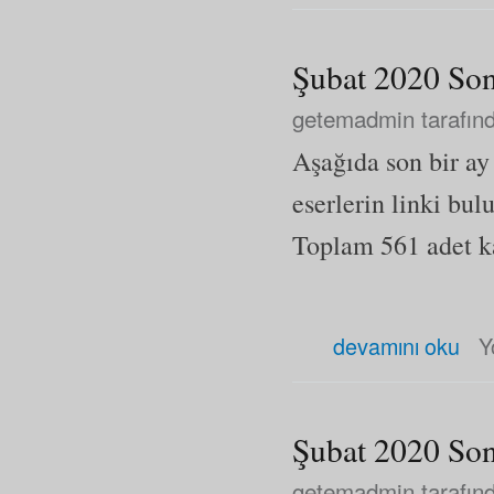
Şubat 2020 Son
getemadmin
tarafınd
Aşağıda son bir a
eserlerin linki bul
Toplam 561 adet kay
Şubat 2020 Son Eklenen Eser
devamını oku
Y
Şubat 2020 Son
getemadmin
tarafınd