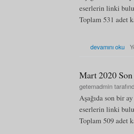
eserlerin linki bul
Toplam 531 adet kay
Nisan 2020 Son Eklenen Eser
devamını oku
Y
Mart 2020 Son 
getemadmin
tarafınd
Aşağıda son bir a
eserlerin linki bul
Toplam 509 adet kay