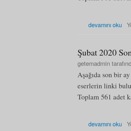
Şubat 2020 Son Eklenen Eser
devamını oku
Y
Şubat 2020 Son
getemadmin
tarafınd
Aşağıda son bir a
eserlerin linki bul
Toplam 561 adet kay
Şubat 2020 Son Eklenen Eser
devamını oku
Y