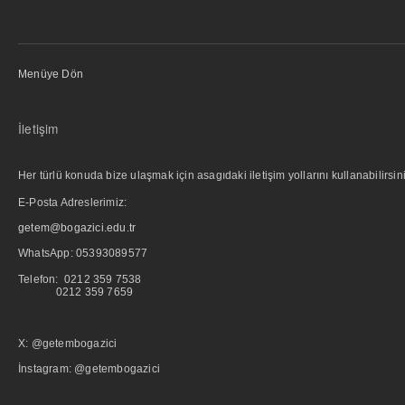
Menüye Dön
İletişim
Her türlü konuda bize ulaşmak için asagıdaki iletişim yollarını kullanabilirsini
E-Posta Adreslerimiz:
getem@bogazici.edu.tr
WhatsApp:
05393089577
Telefon: 0212 359 7538
0212 359 7659
X: @getembogazici
İnstagram: @getembogazici