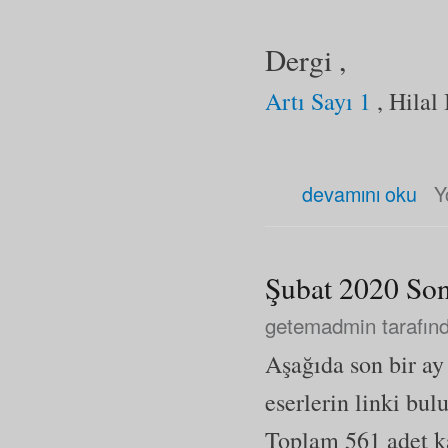
Dergi ,
Artı Sayı 1
, Hilal 
Mart 2020 Son Eklenen Eser 
devamını oku
Y
Şubat 2020 Son
getemadmin
tarafınd
Aşağıda son bir a
eserlerin linki bul
Toplam 561 adet kay