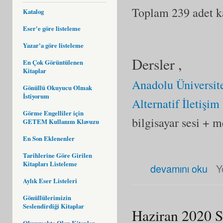
Toplam 239 adet kay
Katalog
Eser'e göre listeleme
Yazar'a göre listeleme
Dersler ,
En Çok Görüntülenen
Kitaplar
Anadolu Üniversite
Gönüllü Okuyucu Olmak
İstiyorum
Alternatif İletişi
Görme Engelliler için
bilgisayar sesi + m
GETEM Kullanım Klavuzu
En Son Eklenenler
Tarihlerine Göre Girilen
Kitapları Listeleme
Temmuz 2020 Son Eklenen Es
devamını oku
Y
Aylık Eser Listeleri
Gönüllülerimizin
Seslendirdiği Kitaplar
Haziran 2020 S
Okunmakta Olan Kitaplar