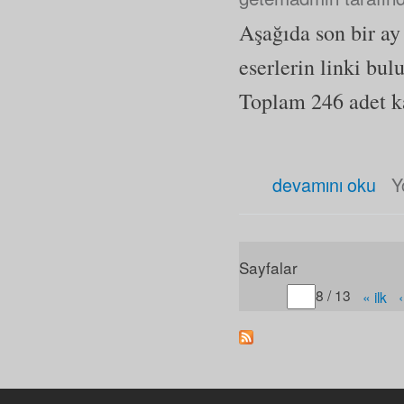
Aşağıda son bir a
eserlerin linki bul
Toplam 246 adet kay
Şubat 2020 Son Eklenen Eser
devamını oku
Y
Sayfalar
Gitmek istediğiniz sayfa
8 / 13
« ilk