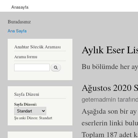
Anasayfa
Buradasınız
Ana Sayfa
Aylık Eser Lis
Anahtar Sözcük Araması
Arama formu
Bu bölümde her ay 
Ara
Ağustos 2020 S
Sayfa Düzeni
getemadmin
tarafınd
Sayfa Düzeni:
Aşağıda son bir a
Şu anki Düzen:
Standart
eserlerin linki bul
Toplam 187 adet kay