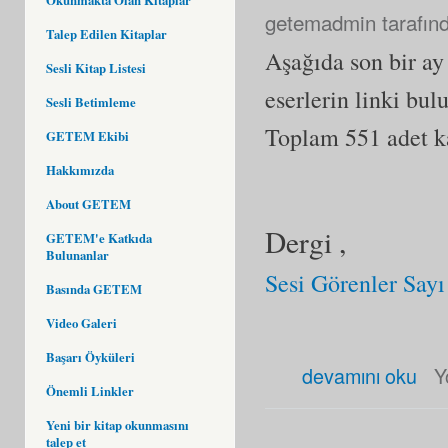
getemadmin
tarafınd
Talep Edilen Kitaplar
Aşağıda son bir a
Sesli Kitap Listesi
eserlerin linki bul
Sesli Betimleme
Toplam 551 adet kay
GETEM Ekibi
Hakkımızda
About GETEM
Dergi ,
GETEM'e Katkıda
Bulunanlar
Sesi Görenler Sayı
Basında GETEM
Video Galeri
Başarı Öyküleri
Haziran 2020 Son Eklenen Es
devamını oku
Y
Önemli Linkler
Yeni bir kitap okunmasını
talep et