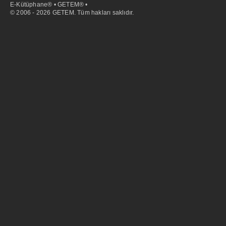
E-Kütüphane® • GETEM® •
© 2006 - 2026 GETEM. Tüm hakları saklıdır.