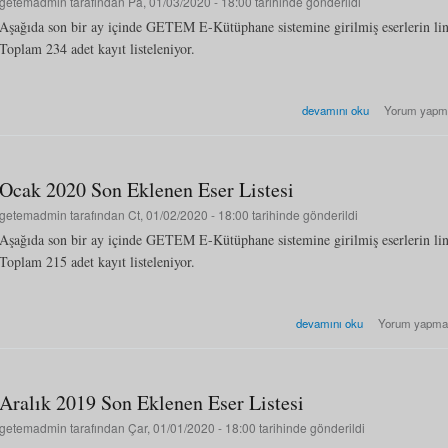
getemadmin
tarafından Pa, 01/03/2020 - 18:00 tarihinde gönderildi
Aşağıda son bir ay içinde GETEM E-Kütüphane sistemine girilmiş eserlerin li
Toplam 234 adet kayıt listeleniyor.
Şubat 2020 Son Eklenen Eser
devamını oku
Yorum yapm
Ocak 2020 Son Eklenen Eser Listesi
getemadmin
tarafından Ct, 01/02/2020 - 18:00 tarihinde gönderildi
Aşağıda son bir ay içinde GETEM E-Kütüphane sistemine girilmiş eserlerin li
Toplam 215 adet kayıt listeleniyor.
Ocak 2020 Son Eklenen Eser L
devamını oku
Yorum yapma
Aralık 2019 Son Eklenen Eser Listesi
getemadmin
tarafından Çar, 01/01/2020 - 18:00 tarihinde gönderildi