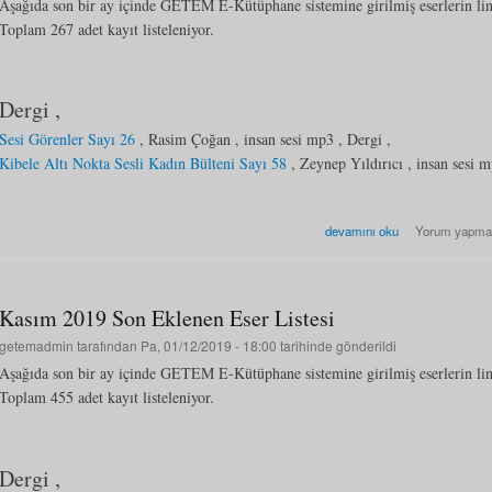
Aşağıda son bir ay içinde GETEM E-Kütüphane sistemine girilmiş eserlerin li
Toplam 267 adet kayıt listeleniyor.
Dergi ,
Sesi Görenler Sayı 26
, Rasim Çoğan , insan sesi mp3 , Dergi ,
Kibele Altı Nokta Sesli Kadın Bülteni Sayı 58
, Zeynep Yıldırıcı , insan sesi m
Aralık 2019 Son Eklenen Eser 
devamını oku
Yorum yapma
Kasım 2019 Son Eklenen Eser Listesi
getemadmin
tarafından Pa, 01/12/2019 - 18:00 tarihinde gönderildi
Aşağıda son bir ay içinde GETEM E-Kütüphane sistemine girilmiş eserlerin li
Toplam 455 adet kayıt listeleniyor.
Dergi ,