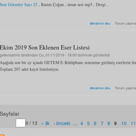
Sesi Görenler Sayı 25
, Rasim Çoğan , insan sesi mp3 , Dergi ,
Kasım 2019 Son Eklenen Eser 
devamını oku
Yorum yapma
Ekim 2019 Son Eklenen Eser Listesi
getemadmin
tarafından Cu, 01/11/2019 - 18:00 tarihinde gönderildi
Aşağıda son bir ay içinde GETEM E-Kütüphane sistemine girilmiş eserlerin li
Toplam 207 adet kayıt listeleniyor.
Ekim 2019 Son Eklenen Eser L
devamını oku
Yorum yapma
Sayfalar
Gitmek istediğiniz sayfa numarasını belirtin
9 / 13
« ilk
‹ önceki
…
4
5
6
7
8
9
10
1