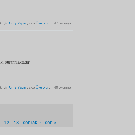
Listesi hakkında
k için
Giriş Yapın
ya da
Üye olun
.
67 okunma
nki bulunmaktadır.
istesi hakkında
k için
Giriş Yapın
ya da
Üye olun
.
69 okunma
1
12
13
sonraki ›
son »