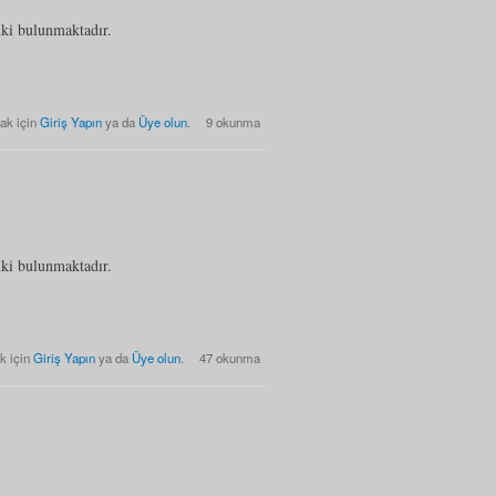
nki bulunmaktadır.
 Listesi hakkında
ak için
Giriş Yapın
ya da
Üye olun
.
9 okunma
nki bulunmaktadır.
istesi hakkında
k için
Giriş Yapın
ya da
Üye olun
.
47 okunma