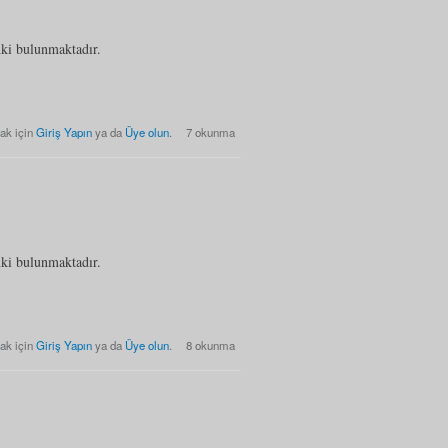
nki bulunmaktadır.
 Listesi hakkında
ak için
Giriş Yapın
ya da
Üye olun
.
7 okunma
nki bulunmaktadır.
 Listesi hakkında
ak için
Giriş Yapın
ya da
Üye olun
.
8 okunma