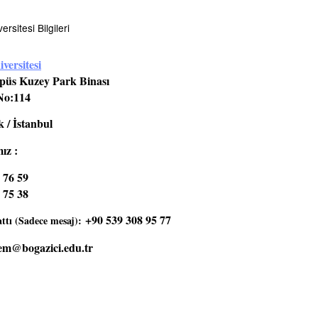
rsitesi Bilgileri
versitesi
üs Kuzey Park Binası
No:114
 / İstanbul
ız :
 76 59
 75 38
+90 539 308 95 77
tı (Sadece mesaj):
em@bogazici.edu.tr