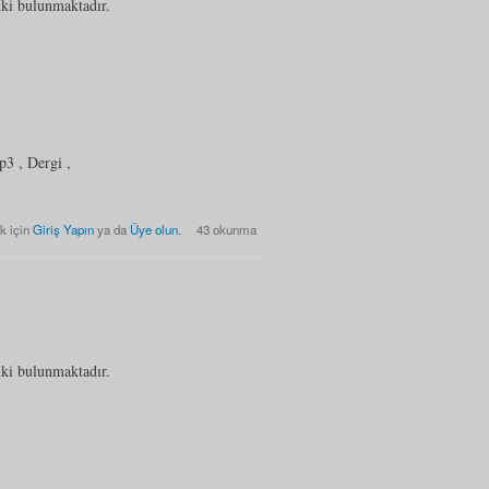
nki bulunmaktadır.
p3 , Dergi ,
Listesi hakkında
k için
Giriş Yapın
ya da
Üye olun
.
43 okunma
nki bulunmaktadır.