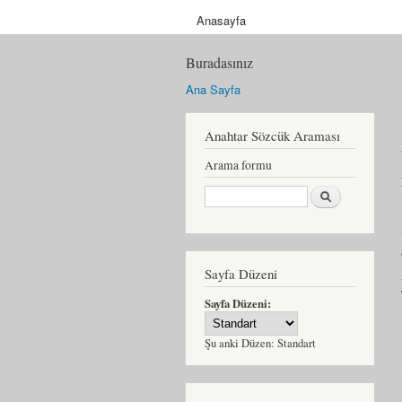
Anasayfa
Buradasınız
Ana Sayfa
Anahtar Sözcük Araması
Arama formu
Ara
Sayfa Düzeni
Sayfa Düzeni:
Şu anki Düzen:
Standart