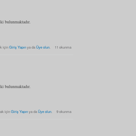
nki bulunmaktadır.
Listesi hakkında
k için
Giriş Yapın
ya da
Üye olun
.
11 okunma
nki bulunmaktadır.
 Listesi hakkında
ak için
Giriş Yapın
ya da
Üye olun
.
9 okunma