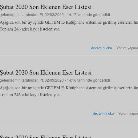
Şubat 2020 Son Eklenen Eser Listesi
getemadmin
tarafından Pt, 02/03/2020 - 14:17 tarihinde gönderildi
Aşağıda son bir ay içinde GETEM E-Kütüphane sistemine girilmiş eserlerin li
Toplam 246 adet kayıt listeleniyor.
Şubat 2020 Son Eklenen Eser 
devamını oku
Yorum yapma
Şubat 2020 Son Eklenen Eser Listesi
getemadmin
tarafından Pt, 02/03/2020 - 14:16 tarihinde gönderildi
Aşağıda son bir ay içinde GETEM E-Kütüphane sistemine girilmiş eserlerin li
Toplam 246 adet kayıt listeleniyor.
Şubat 2020 Son Eklenen Eser
devamını oku
Yorum yapm
Şubat 2020 Son Eklenen Eser Listesi