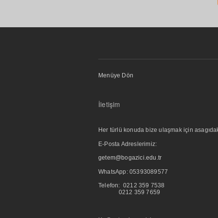
Menüye Dön
İletişim
Her türlü konuda bize ulaşmak için asagıdaki i
E-Posta Adreslerimiz:
getem@bogazici.edu.tr
WhatsApp:
05393089577
Telefon: 0212 359 7538
0212 359 7659