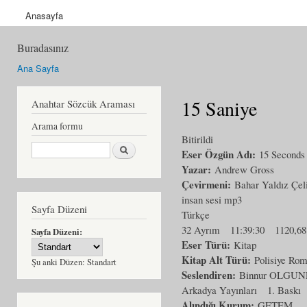
Anasayfa
Buradasınız
Ana Sayfa
15 Saniye
Anahtar Sözcük Araması
Arama formu
Bitirildi
Ara
Eser Özgün Adı:
15 Seconds
Yazar:
Andrew Gross
Çevirmeni:
Bahar Yaldız Çel
insan sesi mp3
Sayfa Düzeni
Türkçe
32 Ayrım
11:39:30
1120,6
Sayfa Düzeni:
Eser Türü:
Kitap
Kitap Alt Türü:
Polisiye Ro
Şu anki Düzen:
Standart
Seslendiren:
Binnur OLGU
Arkadya Yayınları
1. Baskı
Alındığı Kurum:
GETEM