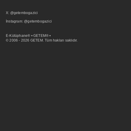
X: @getembogazici
İnstagram: @getembogazici
E-Kütüphane® • GETEM® •
© 2006 - 2026 GETEM. Tüm hakları saklıdır.