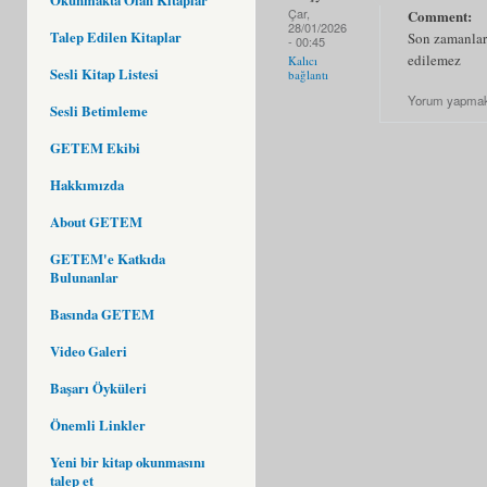
Çar,
Comment:
28/01/2026
Talep Edilen Kitaplar
Son zamanlard
- 00:45
edilemez
Kalıcı
Sesli Kitap Listesi
bağlantı
Yorum yapmak
Sesli Betimleme
GETEM Ekibi
Hakkımızda
About GETEM
GETEM'e Katkıda
Bulunanlar
Basında GETEM
Video Galeri
Başarı Öyküleri
Önemli Linkler
Yeni bir kitap okunmasını
talep et