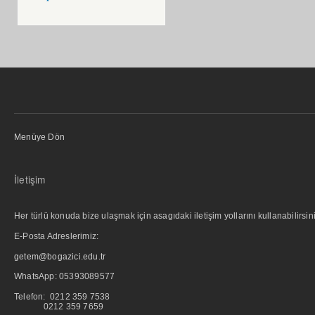
Menüye Dön
İletişim
Her türlü konuda bize ulaşmak için asagıdaki iletişim yollarını kullanabilirsini
E-Posta Adreslerimiz:
getem@bogazici.edu.tr
WhatsApp:
05393089577
Telefon: 0212 359 7538
0212 359 7659