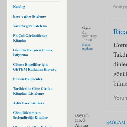
Katalog
Yorum ya
Eser'e göre listeleme
Yazar'a göre listeleme
olgnr
Rica
Cu,
En Çok Görüntülenen
26/01/2024
- 11:30
Kitaplar
Com
Kalıcı
bağlantı
Gönüllü Okuyucu Olmak
Takdi
İstiyorum
dinle
Görme Engelliler için
GETEM Kullanım Klavuzu
gönül
En Son Eklenenler
bilme
Tarihlerine Göre Girilen
Kitapları Listeleme
Yoru
Aylık Eser Listeleri
Gönüllülerimizin
Bayram
Seslendirdiği Kitaplar
İTKÜ
SAĞLAM 
Alişyaa
Okunmakta Olan Kitaplar