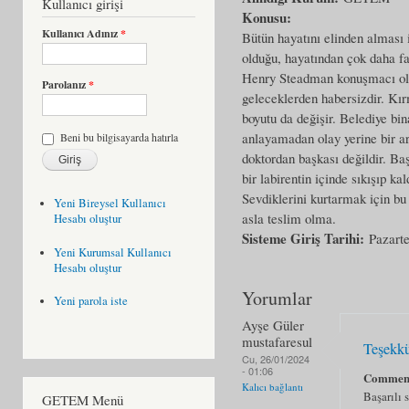
Kullanıcı girişi
Konusu:
Kullanıcı Adınız
*
Bütün hayatını elinden alması 
olduğu, hayatından çok daha faz
Henry Steadman konuşmacı olar
Parolanız
*
geleceklerden habersizdir. Kır
boyutu da değişir. Belediye bi
anlayamadan olay yerine bir ar
Beni bu bilgisayarda hatırla
doktordan başkası değildir. Baş
bir labirentin içinde sıkışıp ka
Sevdiklerini kurtarmak için bu
Yeni Bireysel Kullanıcı
asla teslim olma.
Hesabı oluştur
Sisteme Giriş Tarihi:
Pazarte
Yeni Kurumsal Kullanıcı
Hesabı oluştur
Yorumlar
Yeni parola iste
Ayşe Güler
mustafaresul
Teşekk
Cu, 26/01/2024
- 01:06
Commen
Kalıcı bağlantı
Başarılı 
GETEM Menü