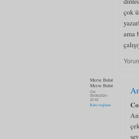
dinle
çok ü
yazar
ama b
çalış
Yorum
Merve Bulut
Merve Bulut
An
Çar,
05/06/2024 -
22:42
Co
Kalıcı bağlantı
Anl
çek
sev