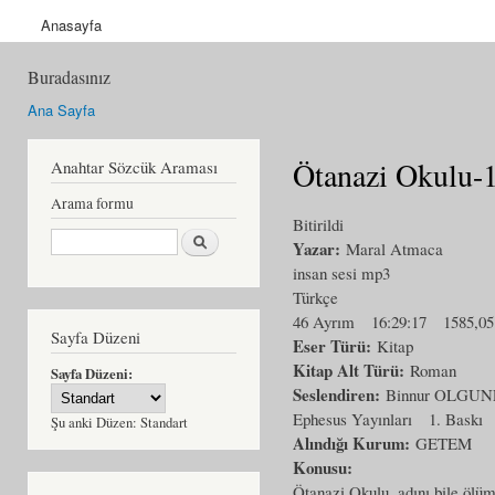
Anasayfa
Buradasınız
Ana Sayfa
Ötanazi Okulu-
Anahtar Sözcük Araması
Arama formu
Bitirildi
Ara
Yazar:
Maral Atmaca
insan sesi mp3
Türkçe
46 Ayrım
16:29:17
1585,0
Sayfa Düzeni
Eser Türü:
Kitap
Kitap Alt Türü:
Roman
Sayfa Düzeni:
Seslendiren:
Binnur OLGU
Ephesus Yayınları
1. Baskı
Şu anki Düzen:
Standart
Alındığı Kurum:
GETEM
Konusu:
Ötanazi Okulu, adını bile ölüm