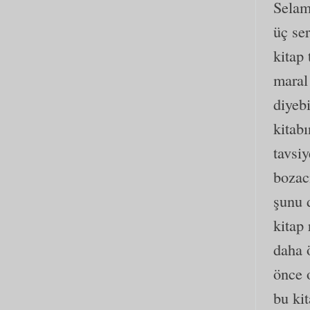
Selam
üç se
kitap
maral
diyebi
kitab
tavsi
bozacı
şunu 
kitap
daha 
önce o
bu ki