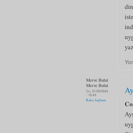
din
ist
ind
uyg
ya
Yo
Merve Bulut
Merve Bulut
Ay
Cu, 31/05/2024
- 16:43
Kalıcı bağlantı
Co
Ay
uyg