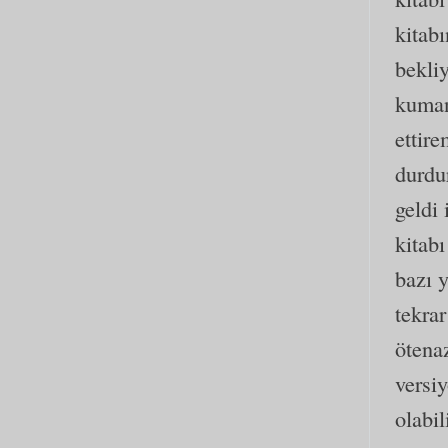
kitabı
bekli
kuman
ettir
durdu
geldi
kitab
bazı 
tekrar
ötena
versi
olabi