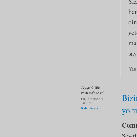
Siz
hem
din
get
mai
say
Yo
Ayşe Güler
mustafaresul
Bizi
Pa, 02/06/2024
- 07:23
yoru
Kalıcı bağlantı
Com
Sevgi