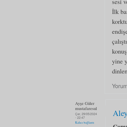
sesi 
İlk b
korkt
endiş
çalışt
konuş
yine y
dinle
Yorum
Ayşe Güler
mustafaresul
Ale
Çar, 29/05/2024
- 22:47
Kalıcı bağlantı
Com