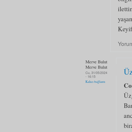
ilett
yaşam
Keyif
Yoru
Merve Bulut
Merve Bulut
Üz
Cu, 31/05/2024
- 16:15
Kalıcı bağlantı
Co
Üz
Ban
an
bir