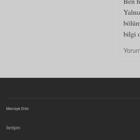
Ben he
Yalnız
bölüm
bilgi
Yorum
Menüye Dön
İletişim