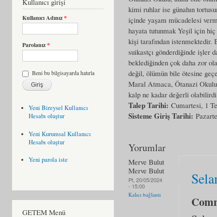
Kullanıcı girişi
kimi ruhlar ise günahın tortus
Kullanıcı Adınız
*
içinde yaşam mücadelesi verme
hayata tutunmak Yeşil için hiç 
kişi tarafından istenmektedir. B
Parolanız
*
suikastçı gönderdiğinde işler 
beklediğinden çok daha zor ol
değil, ölümün bile ötesine geçe
Beni bu bilgisayarda hatırla
Maral Atmaca, Ötanazi Okulu il
kalp ne kadar değerli olabilir
Talep Tarihi:
Cumartesi, 1 
Yeni Bireysel Kullanıcı
Sisteme Giriş Tarihi:
Pazarte
Hesabı oluştur
Yeni Kurumsal Kullanıcı
Hesabı oluştur
Yorumlar
Yeni parola iste
Merve Bulut
Merve Bulut
Sela
Pt, 20/05/2024
- 15:00
Kalıcı bağlantı
Com
GETEM Menü