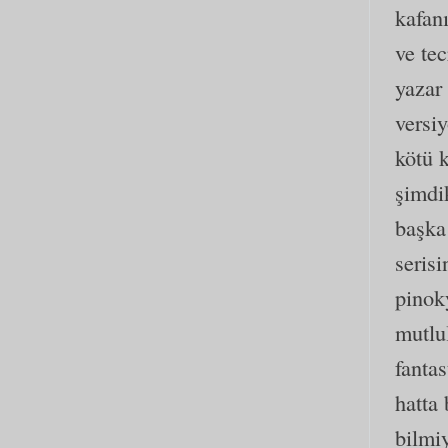
kafanı
ve te
yazar
versiy
kötü 
şimdi
başka 
seris
pinok
mutlu
fantas
hatta 
bilmiy