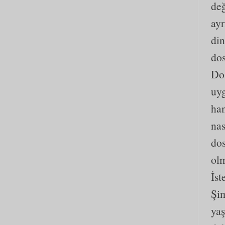
değ
ayr
din
dos
Dos
uyg
han
nas
dos
olm
İst
Şim
yaş