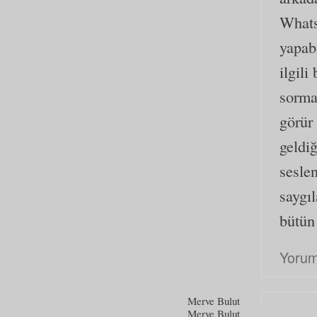
Whats
yapab
ilgili
sorma
görür
geldi
seslen
saygı
bütün
Yorum
Merve Bulut
Merve Bulut