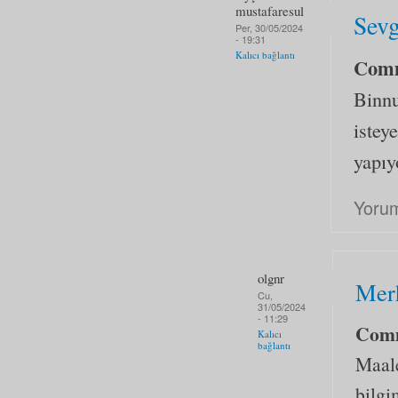
mustafaresul
Sevg
Per, 30/05/2024
- 19:31
Kalıcı bağlantı
Com
Binnu
istey
yapıy
Yorum
olgnr
Mer
Cu,
31/05/2024
- 11:29
Com
Kalıcı
bağlantı
Maale
bilgi