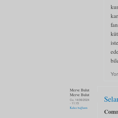
kum
kar
fan
kü
ist
ede
bil
Yo
Merve Bulut
Merve Bulut
Sela
Cu, 14/06/2024
- 11:15
Kalıcı bağlantı
Com