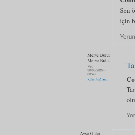
Sen ö
için 
Yorum
Merve Bulut
Merve Bulut
Ta
Per,
30/05/2024 -
00:49
Co
Kalıcı bağlantı
Ta
olm
Yo
Ayşe Güler