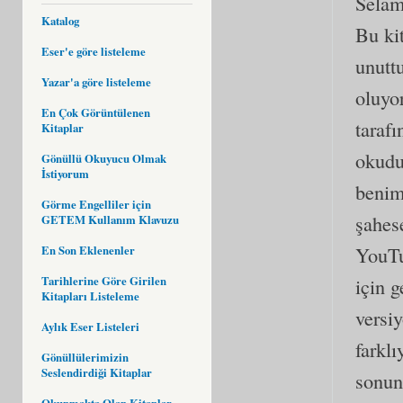
Selam
Katalog
Bu ki
Eser'e göre listeleme
unutt
Yazar'a göre listeleme
oluyo
En Çok Görüntülenen
taraf
Kitaplar
okudu
Gönüllü Okuyucu Olmak
İstiyorum
benim
Görme Engelliler için
şahese
GETEM Kullanım Klavuzu
YouTub
En Son Eklenenler
Tarihlerine Göre Girilen
için 
Kitapları Listeleme
versiy
Aylık Eser Listeleri
farkl
Gönüllülerimizin
Seslendirdiği Kitaplar
sonun
Okunmakta Olan Kitaplar