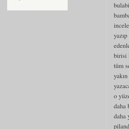
bulabi
bamba
incel
yazıp
edenl
birisi
tüm s
yakın 
yazaca
o yüz
daha 
daha 
pilan