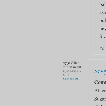
bah
aşa
bul
he
Siz
Yo
Ayşe Güler
mustafaresul
Sevg
Pt, 03/06/2024 -
13:14
Kalıcı bağlantı
Com
Alayc
Suzan