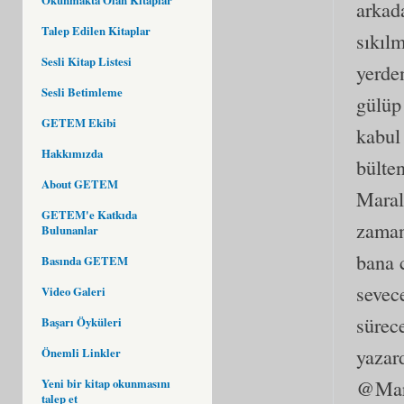
arkad
Talep Edilen Kitaplar
sıkılm
Sesli Kitap Listesi
yerde
Sesli Betimleme
gülüp
GETEM Ekibi
kabul
Hakkımızda
bülte
About GETEM
Maral
GETEM'e Katkıda
zaman
Bulunanlar
bana 
Basında GETEM
sevec
Video Galeri
sürece
Başarı Öyküleri
yazar
Önemli Linkler
@Mara
Yeni bir kitap okunmasını
talep et