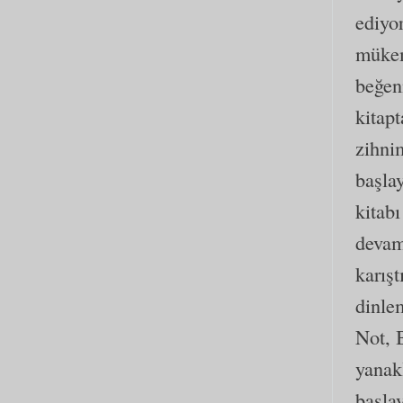
ediyo
mükem
beğen
kitapt
zihnim
başla
kitab
devam
karış
dinlem
Not, 
yanak
başla