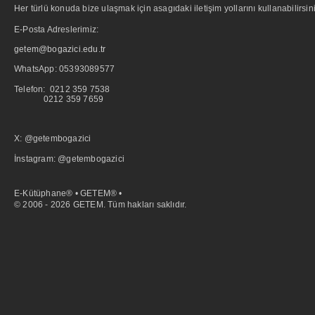
Her türlü konuda bize ulaşmak için asagıdaki iletişim yollarını kullanabilirsini
E-Posta Adreslerimiz:
getem@bogazici.edu.tr
WhatsApp:
05393089577
Telefon: 0212 359 7538
0212 359 7659
X: @getembogazici
İnstagram: @getembogazici
E-Kütüphane® • GETEM® •
© 2006 - 2026 GETEM. Tüm hakları saklıdır.