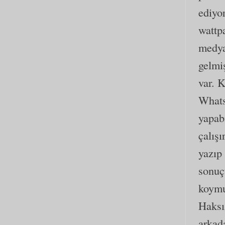
ediyor
wattp
medya
gelmi
var. 
Whats
yapab
çalış
yazıp
sonuç
koymu
Haksı
arkada