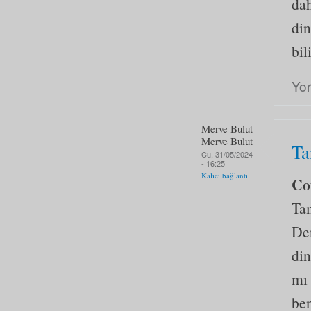
dah
din
bil
Yo
Merve Bulut
Merve Bulut
Ta
Cu, 31/05/2024
- 16:25
Kalıcı bağlantı
Co
Ta
Den
din
mı 
be