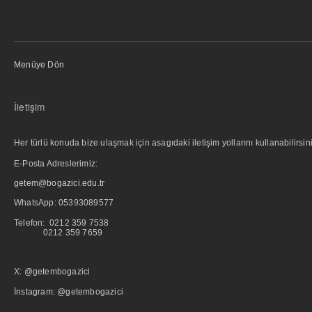
Menüye Dön
İletişim
Her türlü konuda bize ulaşmak için asagıdaki iletişim yollarını kullanabilirsini
E-Posta Adreslerimiz:
getem@bogazici.edu.tr
WhatsApp:
05393089577
Telefon: 0212 359 7538
0212 359 7659
X: @getembogazici
İnstagram: @getembogazici