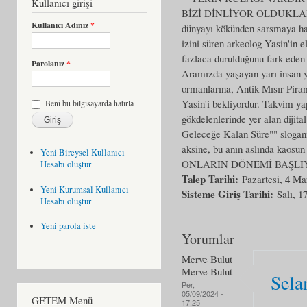
Kullanıcı girişi
BİZİ DİNLİYOR OLDUKLARINI? 
Kullanıcı Adınız
*
dünyayı kökünden sarsmaya hazı
izini süren arkeolog Yasin'in e
fazlaca durulduğunu fark eden 
Parolanız
*
Aramızda yaşayan yarı insan yar
ormanlarına, Antik Mısır Piram
Yasin'i bekliyordur. Takvim ya
Beni bu bilgisayarda hatırla
gökdelenlerinde yer alan dijita
Geleceğe Kalan Süre"" sloganıy
aksine, bu anın aslında kaosun
Yeni Bireysel Kullanıcı
ONLARIN DÖNEMİ BAŞLIY
Hesabı oluştur
Talep Tarihi:
Pazartesi, 4 Ma
Yeni Kurumsal Kullanıcı
Sisteme Giriş Tarihi:
Salı, 1
Hesabı oluştur
Yeni parola iste
Yorumlar
Merve Bulut
Merve Bulut
Sela
Per,
05/09/2024 -
GETEM Menü
17:25