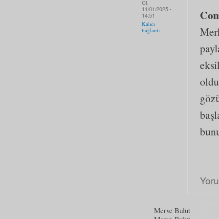
Ct,
11/01/2025 -
Co
14:51
Kalıcı
Merh
bağlantı
payl
eksi
oldu
gözü
başl
bunu
Yor
Merve Bulut
Merve Bulut