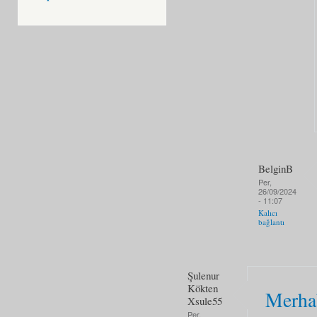
BelginB
Per,
26/09/2024
- 11:07
Kalıcı
bağlantı
Şulenur
Kökten
Merhab
Xsule55
Per,