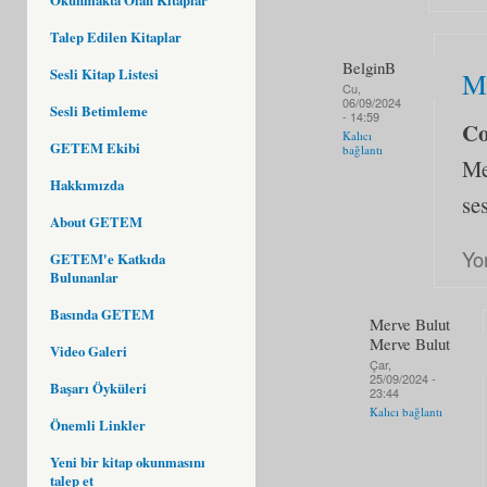
Talep Edilen Kitaplar
BelginB
Sesli Kitap Listesi
M
Cu,
06/09/2024
Sesli Betimleme
- 14:59
C
Kalıcı
GETEM Ekibi
bağlantı
Me
Hakkımızda
se
About GETEM
Yo
GETEM'e Katkıda
Bulunanlar
Basında GETEM
Merve Bulut
Merve Bulut
Video Galeri
Çar,
25/09/2024 -
Başarı Öyküleri
23:44
Kalıcı bağlantı
Önemli Linkler
Yeni bir kitap okunmasını
talep et