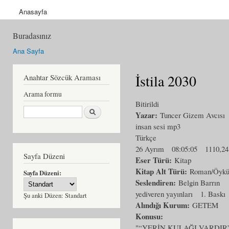
Anasayfa
Buradasınız
Ana Sayfa
İstila 2030
Anahtar Sözcük Araması
Arama formu
Bitirildi
Ara
Yazar:
Tuncer Gizem Avcısı
insan sesi mp3
Türkçe
26 Ayrım
08:05:05
1110,2
Sayfa Düzeni
Eser Türü:
Kitap
Kitap Alt Türü:
Roman/Öyk
Sayfa Düzeni:
Seslendiren:
Belgin Barrın
yediveren yayınları
1. Baskı
Şu anki Düzen:
Standart
Alındığı Kurum:
GETEM
Konusu:
"“YERİN KULAĞI VARDIR