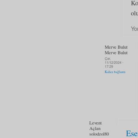
Ko
ol
Yo
Merve Bulut
Merve Bulut
Çar,
11/12/2024 -
17:29
Kalıcı bağlantı
Levent
Açlan
Eser
solodzol80