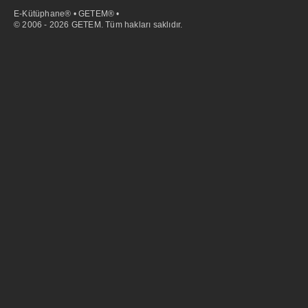
E-Kütüphane® • GETEM® •
© 2006 - 2026 GETEM. Tüm hakları saklıdır.