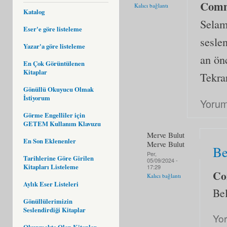
Com
Kalıcı bağlantı
Katalog
Selam
Eser'e göre listeleme
seslen
Yazar'a göre listeleme
an önc
En Çok Görüntülenen
Kitaplar
Tekra
Gönüllü Okuyucu Olmak
İstiyorum
Yorum
Görme Engelliler için
GETEM Kullanım Klavuzu
Merve Bulut
En Son Eklenenler
Merve Bulut
Be
Per,
Tarihlerine Göre Girilen
05/09/2024 -
Kitapları Listeleme
17:29
Co
Kalıcı bağlantı
Aylık Eser Listeleri
Bel
Gönüllülerimizin
Seslendirdiği Kitaplar
Yo
Okunmakta Olan Kitaplar