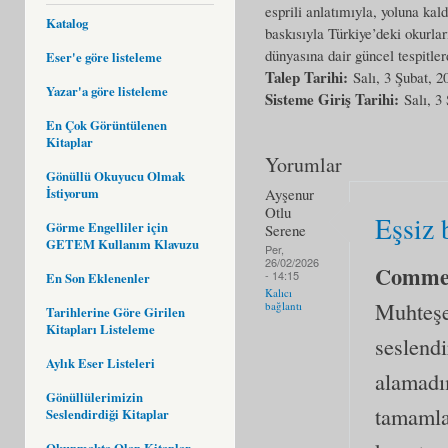
esprili anlatımıyla, yoluna ka
Katalog
baskısıyla Türkiye’deki okurlar
dünyasına dair güncel tespitler
Eser'e göre listeleme
Talep Tarihi:
Salı, 3 Şubat, 2
Yazar'a göre listeleme
Sisteme Giriş Tarihi:
Salı, 3
En Çok Görüntülenen
Kitaplar
Yorumlar
Gönüllü Okuyucu Olmak
İstiyorum
Ayşenur
Otlu
Eşsiz 
Görme Engelliler için
Serene
GETEM Kullanım Klavuzu
Per,
26/02/2026
Comme
- 14:15
En Son Eklenenler
Kalıcı
Muhteşe
bağlantı
Tarihlerine Göre Girilen
Kitapları Listeleme
seslend
Aylık Eser Listeleri
alamadım
Gönüllülerimizin
tamamlan
Seslendirdiği Kitaplar
Okunmakta Olan Kitaplar