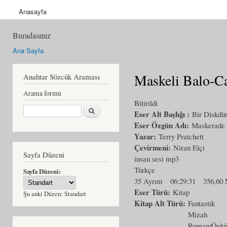
Anasayfa
Buradasınız
Ana Sayfa
Maskeli Balo-Ca
Anahtar Sözcük Araması
Arama formu
Bitirildi
Ara
Eser Alt Başlığı :
Bir Diskdü
Eser Özgün Adı:
Maskerade
Yazar:
Terry Pratchett
Çevirmeni:
Niran Elçi
Sayfa Düzeni
insan sesi mp3
Türkçe
Sayfa Düzeni:
35 Ayrım
06:29:31
356,60
Eser Türü:
Kitap
Şu anki Düzen:
Standart
Kitap Alt Türü:
Fantastik
Mizah
Roman/Öyk