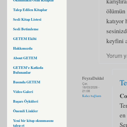
karıştır
ölümün o
Talep Edilen Kitaplar
katıyor 
Sesli Kitap Listesi
Sesli Betimleme
sesinizd
GETEM Ekibi
keyfini 
Hakkımızda
Yorum y
About GETEM
GETEM'e Katkıda
Bulunanlar
FeyzaDaldal
Te
Basında GETEM
Çar,
18/03/2026 -
21:08
Video Galeri
C
Kalıcı bağlantı
Başarı Öyküleri
Te
Önemli Linkler
en
Yeni bir kitap okunmasını
Ser
talep et