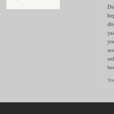
Di
he
dü
ya
yor
se
anl
be
Yo