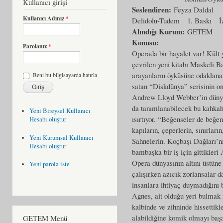
Kullanıcı girişi
Seslendiren:
Feyza Daldal
Kullanıcı Adınız
*
Delidolu-Tudem
1. Baskı
İ
Alındığı Kurum:
GETEM
Konusu:
Parolanız
*
Operada bir hayalet var! Kült 
çevrilen yeni kitabı Maskeli B
arayanların öyküsüne odaklana
Beni bu bilgisayarda hatırla
satan “Diskdünya” serisinin on 
Andrew Lloyd Webber’in dünyac
da tanımlanabilecek bu kahkah
Yeni Bireysel Kullanıcı
ısırtıyor. “Beğenseler de beğen
Hesabı oluştur
kapıların, çeperlerin, sınırları
Yeni Kurumsal Kullanıcı
Sahnelerin. Koçbaşı Dağları’
Hesabı oluştur
bambaşka bir iş için gittikler
Opera dünyasının altını üstüne 
Yeni parola iste
çalışırken azıcık zorlansalar 
insanlara ihtiyaç duymadığını b
Agnes, ait olduğu yeri bulmak 
kalbinde ve zihninde hissettikl
alabildiğine komik olmayı baş
GETEM Menü