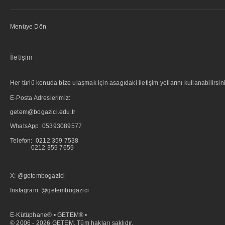
Menüye Dön
İletişim
Her türlü konuda bize ulaşmak için asagıdaki iletişim yollarını kullanabilirsini
E-Posta Adreslerimiz:
getem@bogazici.edu.tr
WhatsApp:
05393089577
Telefon: 0212 359 7538
0212 359 7659
X: @getembogazici
İnstagram: @getembogazici
E-Kütüphane® • GETEM® •
© 2006 - 2026 GETEM. Tüm hakları saklıdır.