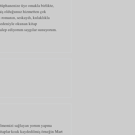
ütüphanenize üye omakla birlikte,
rmiş olduğunuz hizmetten çok
romanın, seskaydı, kulaklıkla
nedeniyle okunan kitap
 talep ediyorum saygılar sunuyorum.
rabilmemizi sağlayan yorum yapma
kitaplar kısık kaydedilmiş örneğin Mart