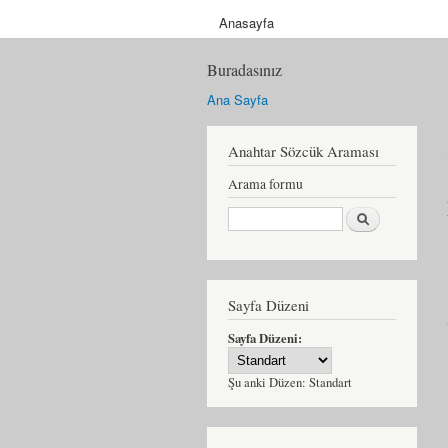
Anasayfa
Buradasınız
Ana Sayfa
Anahtar Sözcük Araması
Arama formu
Ara
Sayfa Düzeni
Sayfa Düzeni:
Şu anki Düzen:
Standart