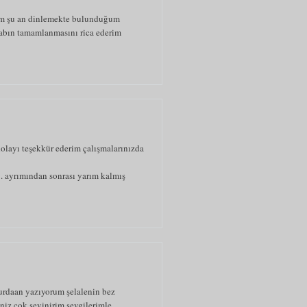
rim şu an dinlemekte bulunduğum
itabın tamamlanmasını rica ederim
olayı teşekkür ederim çalışmalarınızda
1. ayrımından sonrası yarım kalmış
burdaan yazıyorum şelalenin bez
eniz çok sevinirim sevgilerimle