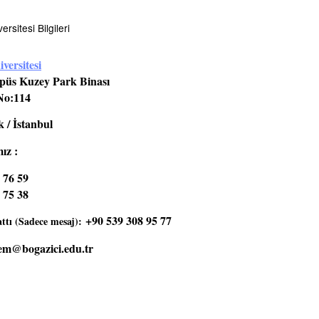
rsitesi Bilgileri
versitesi
üs Kuzey Park Binası
No:114
 / İstanbul
ız :
 76 59
 75 38
+90 539 308 95 77
tı (Sadece mesaj):
em@bogazici.edu.tr