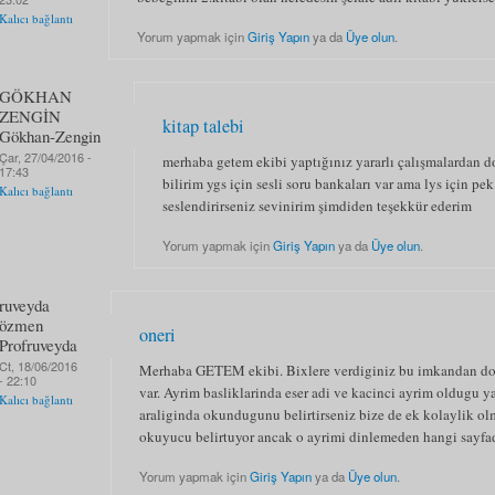
Kalıcı bağlantı
Yorum yapmak için
Giriş Yapın
ya da
Üye olun
.
GÖKHAN
ZENGİN
kitap talebi
Gökhan-Zengin
Çar, 27/04/2016 -
merhaba getem ekibi yaptığınız yararlı çalışmalardan do
17:43
bilirim ygs için sesli soru bankaları var ama lys için p
Kalıcı bağlantı
seslendirirseniz sevinirim şimdiden teşekkür ederim
Yorum yapmak için
Giriş Yapın
ya da
Üye olun
.
ruveyda
özmen
oneri
Profruveyda
Ct, 18/06/2016
Merhaba GETEM ekibi. Bixlere verdiginiz bu imkandan dola
- 22:10
var. Ayrim basliklarinda eser adi ve kacinci ayrim oldugu y
Kalıcı bağlantı
araliginda okundugunu belirtirseniz bize de ek kolaylik ol
okuyucu belirtuyor ancak o ayrimi dinlemeden hangi sayfa
Yorum yapmak için
Giriş Yapın
ya da
Üye olun
.