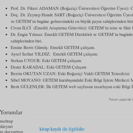
Prof. Dr. Fikret ADAMAN (Boğaziçi Üniversitesi Öğretim Üyesi): G
Doç. Dr. Zeynep Hande SART (Boğaziçi Üniversitesi Öğretim Üyesi):
ve GETEM’in bugüne gelmesindeki en büyük payın sahiplerinden biri
Civan İLCİ (Emekli Araştırma Görevlisi): GETEM’in isim ve fikir 
Dr. Engin Yılmaz: Emekli GETEM Direktörü ve GETEM’in bugünler
sahiplerinden biri.
Emine Berre Gümüş: Emekli GETEM çalışanı.
Aysel Serhat YILDIZ: Emekli GETEM çalışanı.
Serkan UYGUR: Eski GETEM çalışanı.
Deniz KARADAL: Eski GETEM Çalışanı
Berrin OKUTAN UZAN: Eski Boğaziçi Vakfı GETEM Temsilcisi
Sibel MOYANO: GETEM kuruluşundaki Eski Bilgi İşlem Merkezi 
Berk GÜLENLER: İlk GETEM web sayfasını tasarlayan eski Bilgi İ
Yorum yapmak 
Yorumlar
mehtap
düzyurt
kitap kaydı ile ilgilidir:
m.duzyurttap