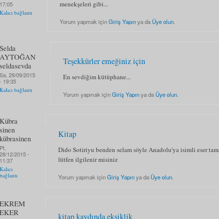
menekşeleri gibi...
17:05
Kalıcı bağlantı
Yorum yapmak için
Giriş Yapın
ya da
Üye olun
.
Selda
AYTOĞAN
Teşekkürler emeğiniz için
seldasevda
Sa, 29/09/2015
En sevdiğim kütüphane...
- 19:35
Kalıcı bağlantı
Yorum yapmak için
Giriş Yapın
ya da
Üye olun
.
Kübra
sinen
Kitap
kübrasinen
Pt,
Dido Sotiriyu benden selam söyle Anadolu'ya isimli eser ta
28/12/2015 -
lütfen ilgilenir misiniz
11:37
Kalıcı
bağlantı
Yorum yapmak için
Giriş Yapın
ya da
Üye olun
.
EKREM
EKER
kitap kaydında eksiklik