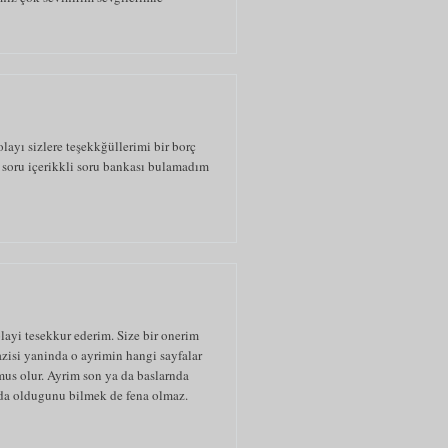
layı sizlere teşekkğüllerimi bir borç
ek soru içerikkli soru bankası bulamadım
yi tesekkur ederim. Size bir onerim
azisi yaninda o ayrimin hangi sayfalar
mus olur. Ayrim son ya da baslarnda
da oldugunu bilmek de fena olmaz.