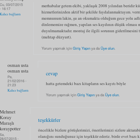
Cu, 03/07/2015
merhabalar getem ekibi, yaklaşık 2008 yılından beridir k
- 16:17
hizmetlerinizden aktif bir şekilde faydalanmaktayım. ve
Kalıcı bağlantı
memnunum lakin, şu an okumakta olduğum gece yolu adlı 
dinlememize rağmen, yapılan ses kaydının düşük olması 
duyulmamaktadır. montaj ile ilgili sorunun giderilmesini
(mehtap düzyurt).
Yorum yapmak için
Giriş Yapın
ya da
Üye olun
.
osman usta
osman usta
cevap
Pa,
21/02/2016 -
hatta getemdeki bazı kitapların ses kayıtı böyle
21:23
Kalıcı bağlantı
Yorum yapmak için
Giriş Yapın
ya da
Üye olun
.
Mehmet
Koray
teşekkürler
Maraşlı
koraypotter
öncelikle bizlere görüşlerimizi, önerilerimizi sizlere akta
Sa,
olanığını sunduğunuz için teşekkür ederiz. birde evet bazı 
28/07/2015 -