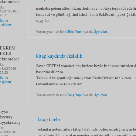
ekremeker
Sa,
merhaba getem ailesi hizmetlerinizden dolayı teşekkür ede
19/01/2016 -
tasavvuf ve gönül eğitimi isimli kadir özköse'nin yazdığı k
20:11
saygılar
Kalıcı
bağlantı
Yorum yapmak için
Giriş Yapın
ya da
Üye olun
.
EKREM
EKER
kitap kaydında eksiklik
ekremeker
Sa,
Sayın GETEM yöneticileri; bizlere böyle bir hizmetinizden d
16/02/2016 -
başarılar dilerim.
22:23
Tasavvuf ve gönül eğitimi- yazarı Kadir Özköse'nin kitabı 1
Kalıcı
bağlantı
tamamlanmasını rica ederim.
Yorum yapmak için
Giriş Yapın
ya da
Üye olun
.
ayşe
kocaay
kitap talebi
ayşekocaay
Pa,
selamlar getem ailesi kitap talebinde bulunamadığım için 
20/03/2016 -
bebeğinin 2.kitabı olan neredesin şelale adlı kitabı yüklers
23:02