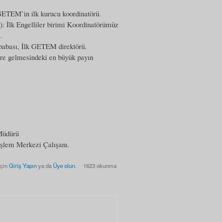
ETEM’in ilk kurucu koordinatörü.
 İlk Engelliler birimi Koordinatörümüz
.
babası, İlk GETEM direktörü.
e gelmesindeki en büyük payın
Müdürü
şlem Merkezi Çalışanı.
için
Giriş Yapın
ya da
Üye olun
.
1623 okunma