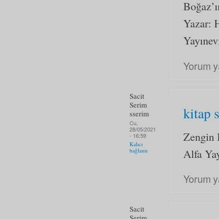
Boğaz’ı
Yazar: 
Yayınevi
Yorum y
Sacit
Serim
kitap 
sserim
Cu,
28/05/2021
Zengin 
- 16:59
Kalıcı
Alfa Yay
bağlantı
Yorum y
Sacit
Serim