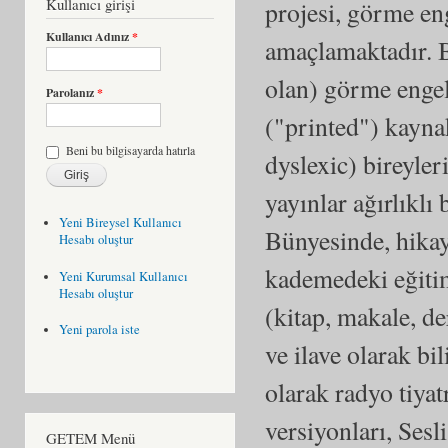
Kullanıcı girişi
projesi, görme eng
Kullanıcı Adınız
*
amaçlamaktadır. B
olan) görme engell
Parolanız
*
("printed") kayna
Beni bu bilgisayarda hatırla
dyslexic) bireyle
yayınlar ağırlıklı
Yeni Bireysel Kullanıcı
Bünyesinde, hikaye
Hesabı oluştur
kademedeki eğiti
Yeni Kurumsal Kullanıcı
Hesabı oluştur
(kitap, makale, de
Yeni parola iste
ve ilave olarak b
olarak radyo tiyat
versiyonları, Sesli
GETEM Menü