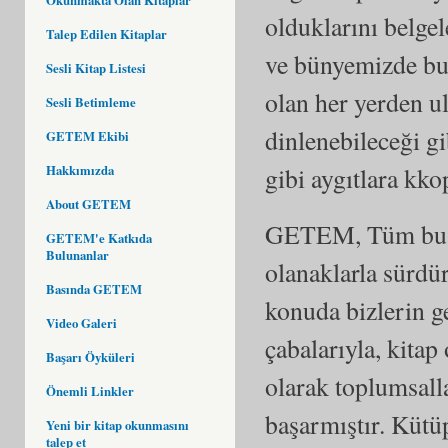
olduklarını belge
Talep Edilen Kitaplar
ve bünyemizde bul
Sesli Kitap Listesi
olan her yerden u
Sesli Betimleme
dinlenebileceği gi
GETEM Ekibi
gibi aygıtlara kko
Hakkımızda
About GETEM
GETEM, Tüm bu hi
GETEM'e Katkıda
Bulunanlar
olanaklarla sürd
Basında GETEM
konuda bizlerin g
Video Galeri
çabalarıyla, kita
Başarı Öyküleri
olarak toplumsall
Önemli Linkler
başarmıştır. Kütü
Yeni bir kitap okunmasını
talep et