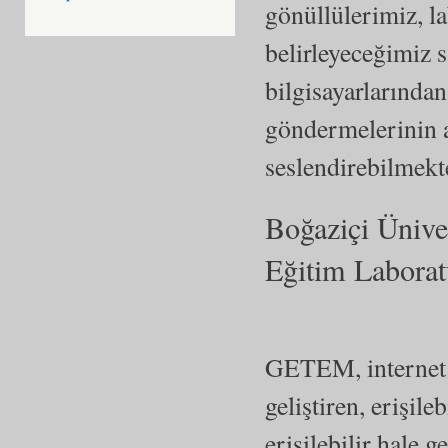
gönüllülerimiz, l
belirleyeceğimiz s
bilgisayarlarında
göndermelerinin a
seslendirebilmekt
Boğaziçi Üniver
Eğitim Labora
GETEM, internet 
geliştiren, erişile
erişilebilir hale 