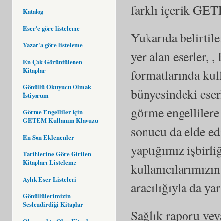
farklı içerik GET
Katalog
Eser'e göre listeleme
Yukarıda belirtil
Yazar'a göre listeleme
yer alan eserler, ,
En Çok Görüntülenen
Kitaplar
formatlarında ku
Gönüllü Okuyucu Olmak
bünyesindeki eser
İstiyorum
görme engellilere 
Görme Engelliler için
GETEM Kullanım Klavuzu
sonucu da elde ed
En Son Eklenenler
yaptığımız işbirli
Tarihlerine Göre Girilen
Kitapları Listeleme
kullanıcılarımızın
Aylık Eser Listeleri
aracılığıyla da ya
Gönüllülerimizin
Seslendirdiği Kitaplar
Sağlık raporu veya
Okunmakta Olan Kitaplar