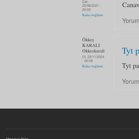
Çar,
Canava
25/08/2021 -
20:05
Kalıcı bağlantı
Yorum
Ökkeş
KARALI
Tyt 
Okkeskarali
Ct, 23/11/2024
- 00:06
Tyt p
Kalıcı bağlantı
Yorum