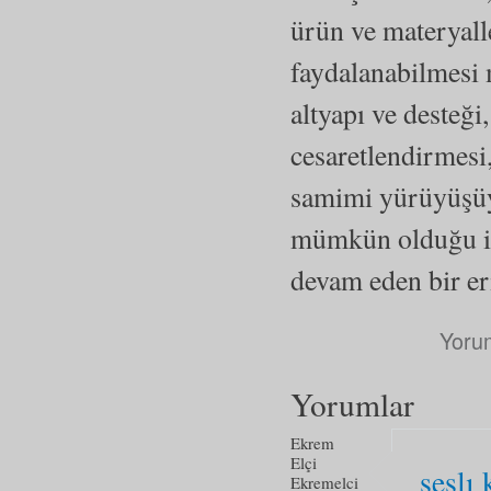
ürün ve materyall
faydalanabilmesi 
altyapı ve desteği
cesaretlendirmesi
samimi yürüyüşüyl
mümkün olduğu in
devam eden bir eri
Yoru
Yorumlar
Ekrem
Elçi
seslı 
Ekremelci