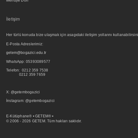
Menüye Dön
İletişim
Her türlü konuda bize ulaşmak için asagıdaki iletişim yollarını kullanabilirsini
E-Posta Adreslerimiz:
getem@bogazici.edu.tr
WhatsApp:
05393089577
Telefon: 0212 359 7538
0212 359 7659
X: @getembogazici
İnstagram: @getembogazici
E-Kütüphane® • GETEM® •
© 2006 - 2026 GETEM. Tüm hakları saklıdır.