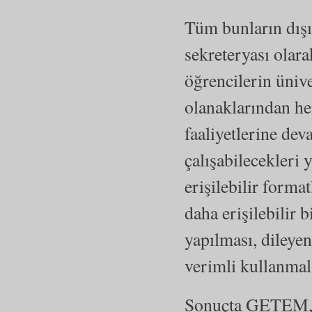
Tüm bunların dışı
sekreteryası olar
öğrencilerin üniv
olanaklarından her
faaliyetlerine dev
çalışabilecekleri 
erişilebilir form
daha erişilebilir
yapılması, dileye
verimli kullanmala
Sonuçta GETEM, Ö