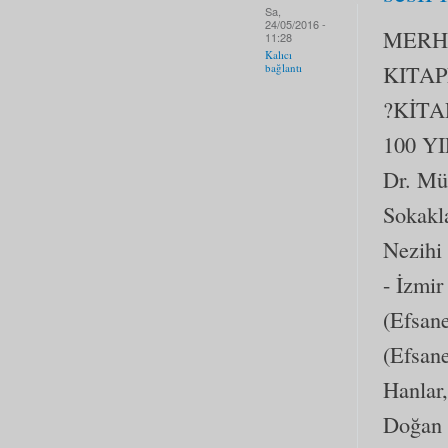
Sa,
24/05/2016 -
MERH
11:28
Kalıcı
KITA
bağlantı
?KİTA
100 YI
Dr. Mü
Sokakla
Nezihi
- İzmi
(Efsan
(Efsan
Hanlar,
Doğan 