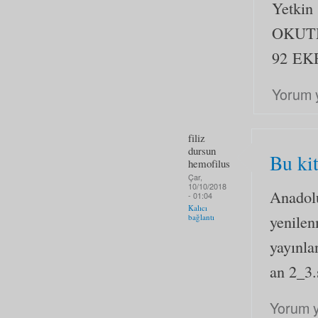
Yetkin
OKUT
92 
Yorum 
filiz
dursun
Bu kit
hemofilus
Çar,
10/10/2018
Anadolu
- 01:04
Kalıcı
yenilen
bağlantı
yayınla
an 2_3.
Yorum 