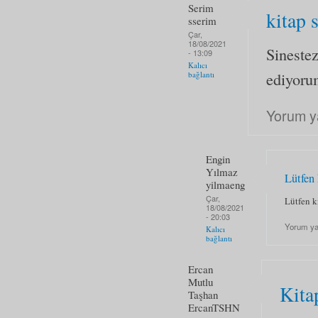
Serim
kitap 
sserim
Çar,
18/08/2021
Sinestez
- 13:09
Kalıcı
ediyoru
bağlantı
Yorum y
Engin
Yılmaz
Lütfen 
yilmaeng
Çar,
Lütfen k
18/08/2021
- 20:03
Yorum y
Kalıcı
bağlantı
Ercan
Mutlu
Kita
Taşhan
ErcanTSHN