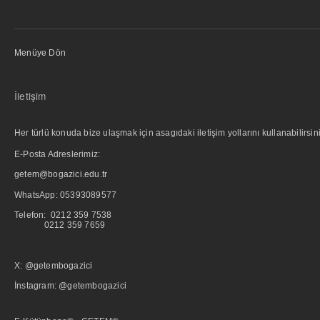
Menüye Dön
İletişim
Her türlü konuda bize ulaşmak için asagıdaki iletişim yollarını kullanabilirsini
E-Posta Adreslerimiz:
getem@bogazici.edu.tr
WhatsApp:
05393089577
Telefon: 0212 359 7538
0212 359 7659
X: @getembogazici
İnstagram: @getembogazici