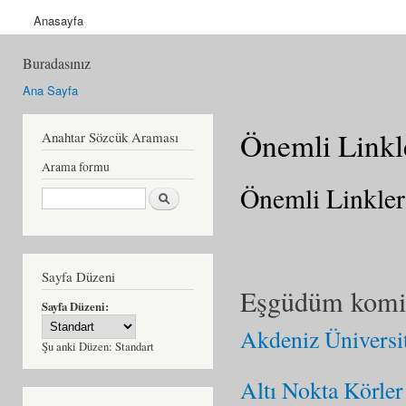
Anasayfa
Buradasınız
Ana Sayfa
Önemli Linkl
Anahtar Sözcük Araması
Arama formu
Önemli Linkler
Ara
Sayfa Düzeni
Eşgüdüm komit
Sayfa Düzeni:
Akdeniz Üniversit
Şu anki Düzen:
Standart
Altı Nokta Körle