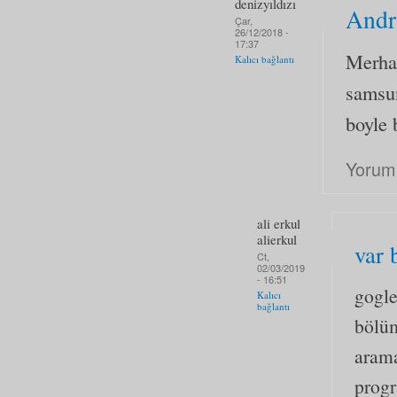
denizyıldızı
Andr
Çar,
26/12/2018 -
17:37
Merha
Kalıcı bağlantı
samsu
boyle 
Yorum
ali erkul
alierkul
var 
Ct,
02/03/2019
- 16:51
gogle
Kalıcı
bağlantı
bölüm
arama
progr