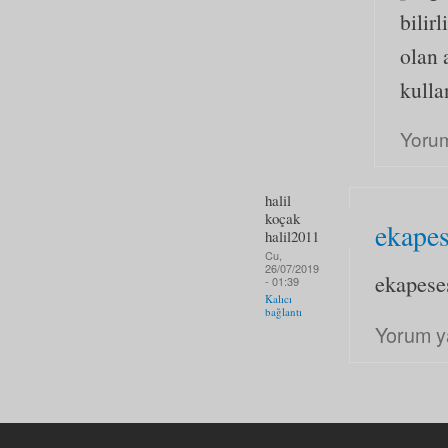
bilir
olan 
kulla
Yoru
halil
koçak
ekape
halil2011
Cu,
26/07/2019
ekapese
- 01:39
Kalıcı
bağlantı
Yorum y