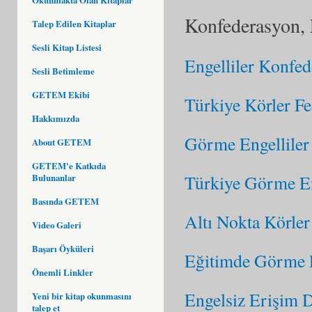
Konfederasyon, 
Talep Edilen Kitaplar
Sesli Kitap Listesi
Engelliler Konfe
Sesli Betimleme
GETEM Ekibi
Türkiye Körler F
Hakkımızda
Görme Engelliler
About GETEM
GETEM'e Katkıda
Türkiye Görme En
Bulunanlar
Basında GETEM
Altı Nokta Körle
Video Galeri
Başarı Öyküleri
Eğitimde Görme E
Önemli Linkler
Engelsiz Erişim 
Yeni bir kitap okunmasını
talep et