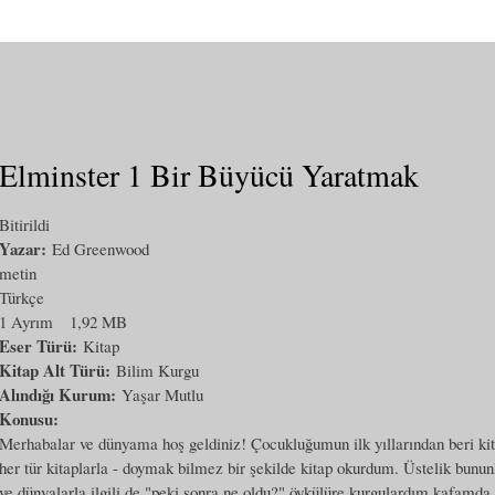
Elminster 1 Bir Büyücü Yaratmak
Bitirildi
Yazar:
Ed Greenwood
metin
Türkçe
1 Ayrım
1,92 MB
Eser Türü:
Kitap
Kitap Alt Türü:
Bilim Kurgu
Alındığı Kurum:
Yaşar Mutlu
Konusu:
Merhabalar ve dünyama hoş geldiniz! Çocukluğumun ilk yıllarından beri kit
her tür kitaplarla - doymak bilmez bir şekilde kitap okurdum. Üstelik bunu
ve dünyalarla ilgili de "peki sonra ne oldu?" öykülüre kurgulardım kafamda