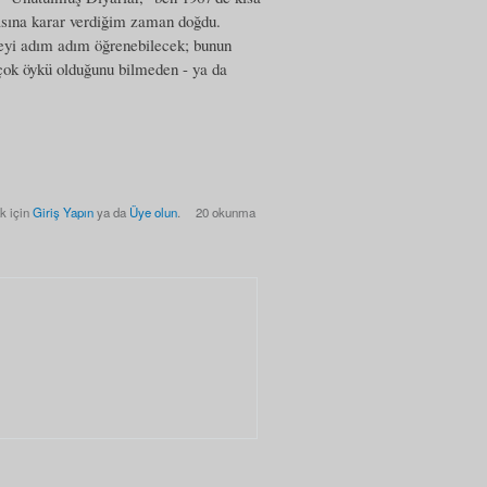
masına karar verdiğim zaman doğdu.
ü şeyi adım adım öğrenebilecek; bunun
çok öykü olduğunu bilmeden - ya da
k için
Giriş Yapın
ya da
Üye olun
.
20 okunma