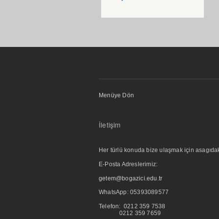
Menüye Dön
İletişim
Her türlü konuda bize ulaşmak için asagıdaki i
E-Posta Adreslerimiz:
getem@bogazici.edu.tr
WhatsApp:
05393089577
Telefon: 0212 359 7538
0212 359 7659