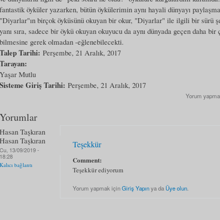
fantastik öyküler yazarken, bütün öykülerimin aynı hayali dünyayı paylaş
"Diyarlar"ın birçok öyküsünü okuyan bir okur, "Diyarlar" ile ilgili bir sür
yanı sıra, sadece bir öykü okuyan okuyucu da aynı dünyada geçen daha bir 
bilmesine gerek olmadan -eğlenebilecekti.
Talep Tarihi:
Perşembe, 21 Aralık, 2017
Tarayan:
Yaşar Mutlu
Sisteme Giriş Tarihi:
Perşembe, 21 Aralık, 2017
Yorum yapma
Yorumlar
Hasan Taşkıran
Hasan Taşkıran
Teşekkür
Cu, 13/09/2019 -
18:28
Comment:
Kalıcı bağlantı
Teşekkür ediyorum
Yorum yapmak için
Giriş Yapın
ya da
Üye olun
.