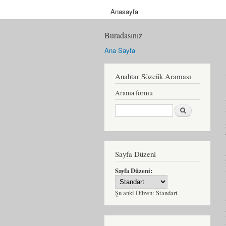
Anasayfa
Buradasınız
Ana Sayfa
Anahtar Sözcük Araması
Arama formu
Ara
Sayfa Düzeni
Sayfa Düzeni:
Şu anki Düzen:
Standart