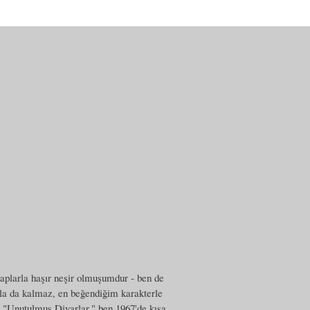
aplarla haşır neşir olmuşumdur - ben de
nla da kalmaz, en beğendiğim karakterle
. "Unutulmuş Diyarlar," ben 1967'de kısa