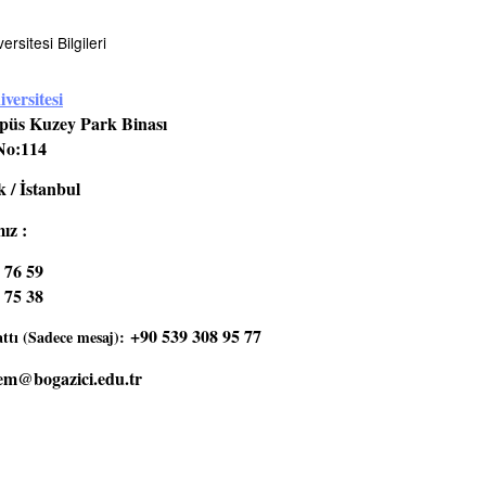
rsitesi Bilgileri
versitesi
üs Kuzey Park Binası
No:114
 / İstanbul
ız :
 76 59
 75 38
+90 539 308 95 77
tı (Sadece mesaj):
em@bogazici.edu.tr