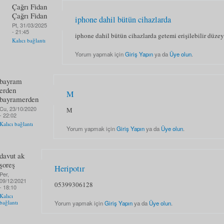
Çağrı Fidan
Çağrı Fidan
iphone dahil bütün cihazlarda
Pt, 31/03/2025
- 21:45
iphone dahil bütün cihazlarda getemi erişilebilir düzey
Kalıcı bağlantı
Yorum yapmak için
Giriş Yapın
ya da
Üye olun
.
bayram
erden
M
bayramerden
Cu, 23/10/2020
M
- 22:02
Kalıcı bağlantı
Yorum yapmak için
Giriş Yapın
ya da
Üye olun
.
davut ak
şoreş
Heripotır
Per,
09/12/2021
05399306128
- 18:10
Kalıcı
bağlantı
Yorum yapmak için
Giriş Yapın
ya da
Üye olun
.