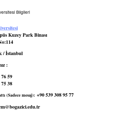
rsitesi Bilgileri
versitesi
üs Kuzey Park Binası
No:114
 / İstanbul
ız :
 76 59
 75 38
+90 539 308 95 77
tı (Sadece mesaj):
em@bogazici.edu.tr