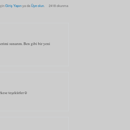
için
Giriş Yapın
ya da
Üye olun
.
2418 okunma
erimi sunarım. Ben gibi bir yeni
rkese teşekürler☺️