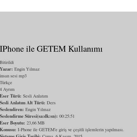
IPhone ile GETEM Kullanımı
Bitirildi
Yazar:
Engin Yılmaz
insan sesi mp3
Türkçe
4 Ayrım
Eser Türü:
Sesli Anlatım
Sesli Anlatım Alt Türü:
Ders
Seslendiren:
Engin Yılmaz
Seslendirme Süresi(sa:dk:sn):
00:25:51
Eser Boyutu:
23,66 MB
Konusu:
I-Phone ile GETEM'e giriş ve çeşitli işlemlerin yapılması.
Sisteme Giriş Tarihi:
Cuma, 6 Kasım, 2015