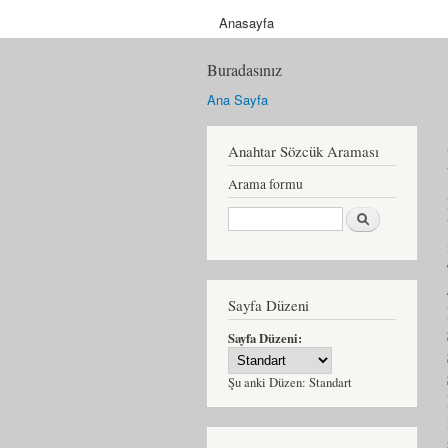
Anasayfa
Buradasınız
Ana Sayfa
Anahtar Sözcük Araması
Arama formu
Ara
Sayfa Düzeni
Sayfa Düzeni:
Şu anki Düzen:
Standart