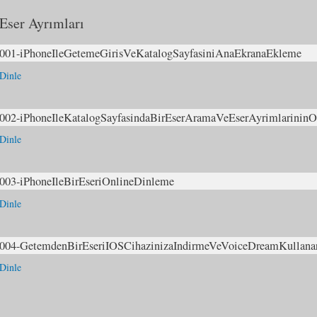
Eser Ayrımları
001-iPhoneIleGetemeGirisVeKatalogSayfasiniAnaEkranaEkleme
Dinle
002-iPhoneIleKatalogSayfasindaBirEserAramaVeEserAyrimlarinin
Dinle
003-iPhoneIleBirEseriOnlineDinleme
Dinle
004-GetemdenBirEseriIOSCihazinizaIndirmeVeVoiceDreamKullana
Dinle