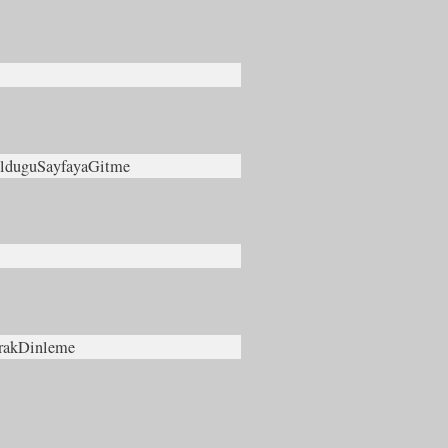
OlduguSayfayaGitme
rakDinleme