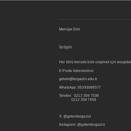
Menüye Dön
İletişim
Her türlü konuda bize ulaşmak için asagıdaki i
E-Posta Adreslerimiz:
getem@bogazici.edu.tr
WhatsApp:
05393089577
Telefon: 0212 359 7538
0212 359 7659
X: @getembogazici
İnstagram: @getembogazici