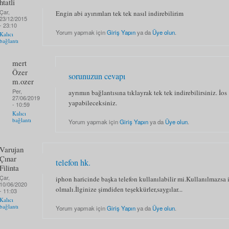
htatli
Çar,
Engin abi ayırımları tek tek nasıl indirebilirim
23/12/2015
- 23:10
Yorum yapmak için
Giriş Yapın
ya da
Üye olun
.
Kalıcı
bağlantı
mert
Özer
sorunuzun cevapı
m.ozer
Per,
ayrımın bağlantısına tıklayrak tek tek indirebilirsiniz. İos 
27/06/2019
yapabileceksiniz.
- 10:59
Kalıcı
bağlantı
Yorum yapmak için
Giriş Yapın
ya da
Üye olun
.
Varujan
Çınar
telefon hk.
Filinta
Çar,
iphon haricinde başka telefon kullanılabilir mi.Kullanılmazsa
10/06/2020
olmalı.İlginize şimdiden teşekkürler,saygılar...
- 11:03
Kalıcı
bağlantı
Yorum yapmak için
Giriş Yapın
ya da
Üye olun
.