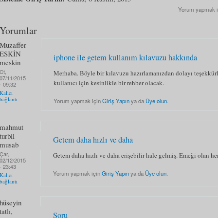
Yorum yapmak 
Yorumlar
Muzaffer
ESKİN
iphone ile getem kullanım kılavuzu hakkında
meskin
Ct,
Merhaba. Böyle bir kılavuzu hazırlamanızdan dolayı teşekkürl
07/11/2015
kullanıcı için kesinlikle bir rehber olacak.
- 09:32
Kalıcı
bağlantı
Yorum yapmak için
Giriş Yapın
ya da
Üye olun
.
mahmut
turbil
Getem daha hızlı ve daha
musab
Çar,
Getem daha hızlı ve daha erişebilir hale gelmiş. Emeği olan he
02/12/2015
- 23:43
Yorum yapmak için
Giriş Yapın
ya da
Üye olun
.
Kalıcı
bağlantı
hüseyin
tatlı,
Soru