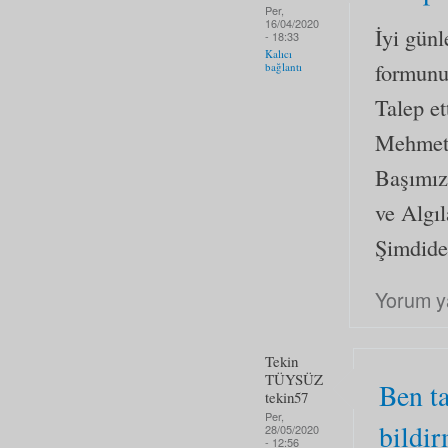
Per,
16/04/2020
İyi günl
- 18:33
Kalıcı
formun
bağlantı
Talep et
Mehmet 
Başımız 
ve Algıl
Şimdiden
Yorum y
Tekin
TÜYSÜZ
Ben t
tekin57
Per,
bildi
28/05/2020
- 12:56