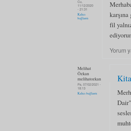
Cu,
Merhaba 
11/12/2020
- 21:31
karşına
Kalıcı
bağlantı
fil yaln
ediyoru
Yorum y
Melihat
Özkan
Kita
melihatozkan
Pa, 07/02/2021 -
18:13
Merh
Kalıcı bağlantı
Dair
sesle
muhte