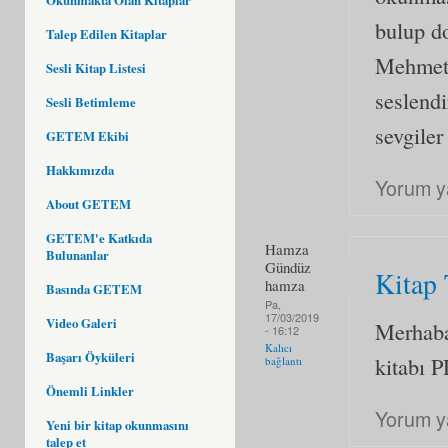
bulup d
Talep Edilen Kitaplar
Mehmet 
Sesli Kitap Listesi
seslendi
Sesli Betimleme
sevgiler
GETEM Ekibi
Hakkımızda
Yorum y
About GETEM
GETEM'e Katkıda
Hamza
Bulunanlar
Gündüz
Kitap 
hamza
Basında GETEM
Pa,
17/03/2019
Video Galeri
Merhaba
- 16:12
Kalıcı
Başarı Öyküleri
kitabı P
bağlantı
Önemli Linkler
Yorum y
Yeni bir kitap okunmasını
talep et