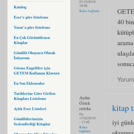
21/12/2018 -
19:56
Katalog
GETEM
Kalıcı bağlantı
Eser'e göre listeleme
40 bin
Yazar'a göre listeleme
kütüp
En Çok Görüntülenen
arama 
Kitaplar
ulaşıl
Gönüllü Okuyucu Olmak
İstiyorum
sonuc
Görme Engelliler için
GETEM Kullanım Klavuzu
Yorum
En Son Eklenenler
Tarihlerine Göre Girilen
Aydın
Kitapları Listeleme
Öztek
kitap 
ozteka
Aylık Eser Listeleri
Pa,
17/02/2019
Gönüllülerimizin
iyi günl
- 17:45
Seslendirdiği Kitaplar
Kalıcı
okunması
bağlantı
Okunmakta Olan Kitaplar