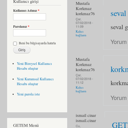
Kullanıcı girişi
Mustafa
Korkmaz
seval
Kullanıcı Adınız
*
korkmaz76
Çar,
07/02/2018 -
seval 
11:09
Parolanız
*
Kalıcı
bağlantı
Yorum 
Beni bu bilgisayarda hatırla
Mustafa
Yeni Bireysel Kullanıcı
Korkmaz
kork
Hesabı oluştur
korkmaz76
Çar,
07/02/2018 -
Yeni Kurumsal Kullanıcı
korkm
11:12
Hesabı oluştur
Kalıcı
bağlantı
Yeni parola iste
Yorum 
ismail cinar
ismail.cinar
GE
GETEM Menü
Cu,