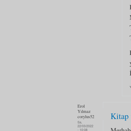
Erol
Yılmaz
Kitap 
corylus52
Sa,
22/03/2022
Merhaba
- 10:08