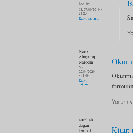
İ
hasibe
Ct, 07/09/2019 -
21:20
Sa
Kalıcı bağlantı
Yo
Narot
Alaçamq
Okunm
Narodig
Per,
02/04/2020
Okunmad
- 12:48
Kalıcı
formunu
bağlantı
Yorum y
nurullah
dogan
Kitap 
tembel