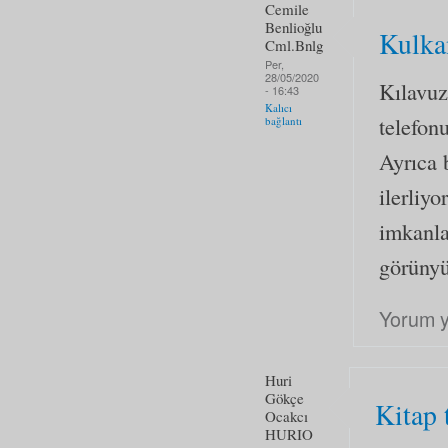
Cemile
Benlioğlu
Kulka
Cml.Bnlg
Per,
28/05/2020
Kılavuz
- 16:43
Kalıcı
telefon
bağlantı
Ayrıca 
ilerliy
imkanla
görünyü
Yorum 
Huri
Gökçe
Kitap 
Ocakcı
HURIO