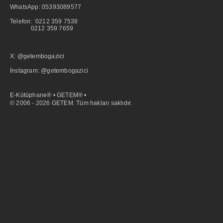
WhatsApp:
05393089577
Telefon: 0212 359 7538
0212 359 7659
X: @getembogazici
İnstagram: @getembogazici
E-Kütüphane® • GETEM® •
© 2006 - 2026 GETEM. Tüm hakları saklıdır.