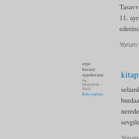
Tasavvu
11. ay
ederim
Yorum 
ayşe
kocaay
kitap
ayşekocaay
Pa,
20/03/2016 -
selaml
23:02
Kalıcı bağlantı
burdaa
nerede
sevgil
Yorum