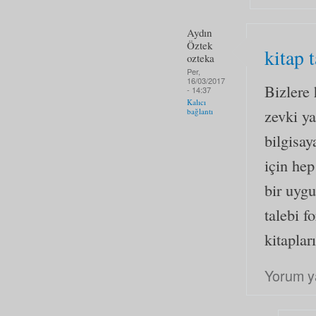
Aydın
Öztek
kitap t
ozteka
Per,
16/03/2017
Bizlere 
- 14:37
Kalıcı
zevki y
bağlantı
bilgisa
için hep
bir uyg
talebi 
kitaplar
Yorum y