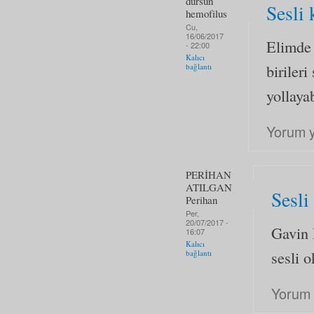
dursun
Sesli 
hemofilus
Cu,
16/06/2017
Elimde 
- 22:00
Kalıcı
biriler
bağlantı
yollaya
Yorum 
PERİHAN
ATILGAN
Sesli
Perihan
Per,
20/07/2017 -
Gavin 
16:07
Kalıcı
sesli 
bağlantı
Yorum 