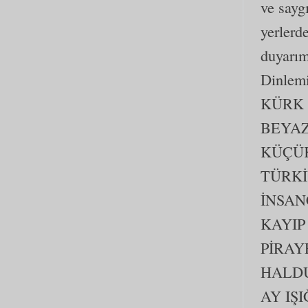
ve sayg
yerlerd
duyarım
Dinlemi
KÜRK
BEYAZ
KÜÇÜK
TÜRKİ
İNSAN
KAYIP
PİRAY
HALDU
AY IŞ