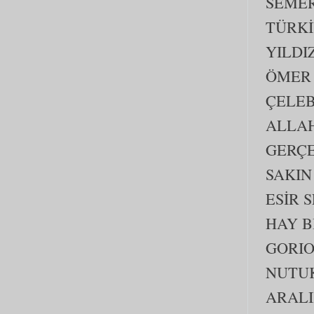
SEME
TÜRKİ
YILDI
ÖMER 
ÇELEB
ALLAH
GERÇ
SAKIN
ESİR 
HAY B
GORIO
NUTU
ARALI