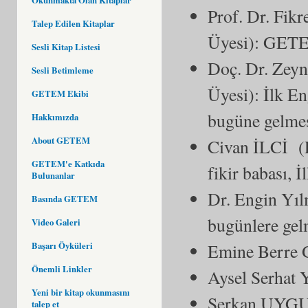
Prof. Dr. Fik
Talep Edilen Kitaplar
Üyesi): GETEM
Sesli Kitap Listesi
Doç. Dr. Zeyn
Sesli Betimleme
Üyesi): İlk E
GETEM Ekibi
bugüne gelmes
Hakkımızda
About GETEM
Civan İLCİ (
GETEM'e Katkıda
fikir babası,
Bulunanlar
Dr. Engin Yı
Basında GETEM
bugünlere gel
Video Galeri
Emine Berre 
Başarı Öyküleri
Önemli Linkler
Aysel Serhat
Yeni bir kitap okunmasını
Serkan UYGUR
talep et