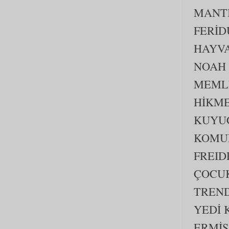
MANTI
FERİD
HAYVA
NOAH
MEML
HİKM
KUYUC
KOMUN
FREID
ÇOCUK
TREND
YEDİ 
ERMİŞ