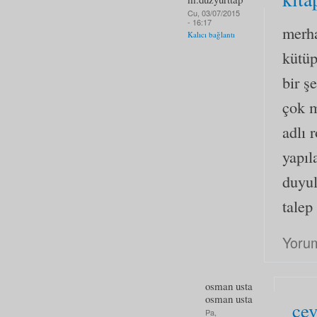
Cu, 03/07/2015
- 16:17
merha
Kalıcı bağlantı
kütüp
bir ş
çok 
adlı 
yapıl
duyul
talep
Yoru
osman usta
osman usta
ce
Pa,