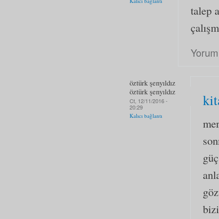
Kalıcı bağlantı
talep 
çalışm
Yorum
öztürk şenyıldız
öztürk şenyıldız
kit
Ct, 12/11/2016 -
20:29
Kalıcı bağlantı
mer
son
güç
anl
göz
biz