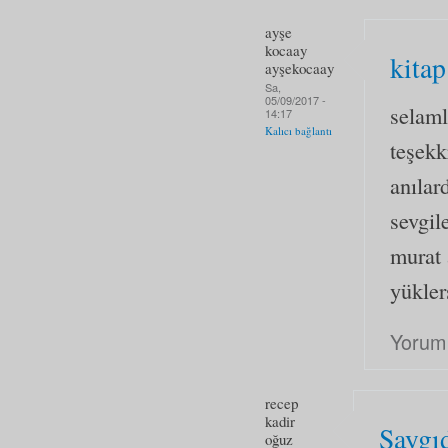
ayşe
kocaay
kitap
ayşekocaay
Sa,
05/09/2017 -
selaml
14:17
Kalıcı bağlantı
teşekk
anılar
sevgil
murat 
yükler
Yorum
recep
kadir
Saygı
oğuz