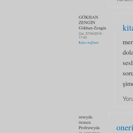
GÖKHAN
ZENGİN
kit
Gökhan-Zengin
Çar, 27/04/2016 -
17:43
mer
Kalıcı bağlantı
dola
sesl
sor
şim
Yor
ruveyda
özmen
oner
Profruveyda