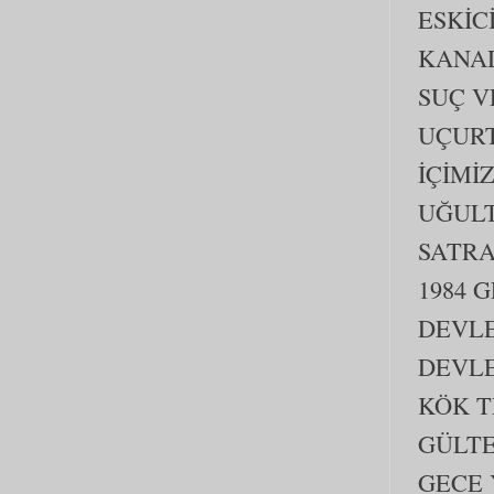
ESKİC
KANAD
SUÇ V
UÇURT
İÇİMİ
UĞULT
SATRA
1984 
DEVLE
DEVLE
KÖK T
GÜLTE
GECE 