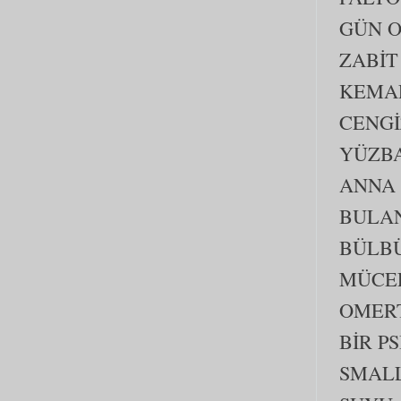
GÜN O
ZABİT
KEMA
CENGİ
YÜZBA
ANNA
BULAN
BÜLB
MÜCE
OMER
BİR P
SMALL