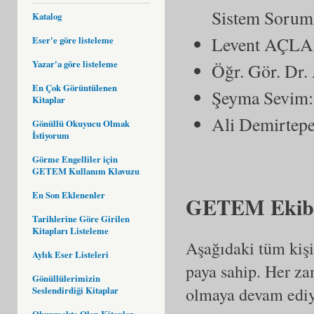
Sistem Sorum
Katalog
Levent AÇLAN
Eser'e göre listeleme
Yazar'a göre listeleme
Öğr. Gör. Dr.
En Çok Görüntülenen
Şeyma Sevim:
Kitaplar
Ali Demirtep
Gönüllü Okuyucu Olmak
İstiyorum
Görme Engelliler için
GETEM Kullanım Klavuzu
En Son Eklenenler
GETEM Ekibi
Tarihlerine Göre Girilen
Kitapları Listeleme
Aşağıdaki tüm kiş
Aylık Eser Listeleri
paya sahip. Her za
Gönüllülerimizin
olmaya devam ediy
Seslendirdiği Kitaplar
Okunmakta Olan Kitaplar