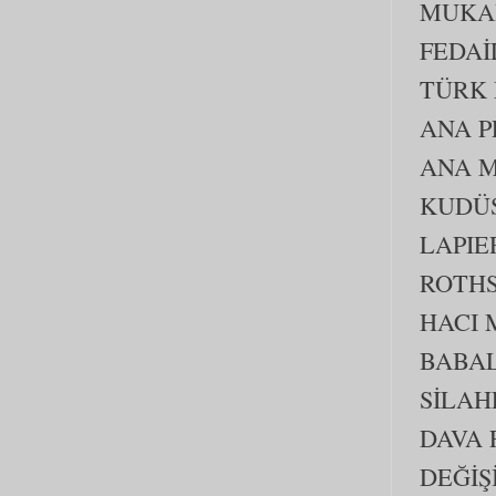
MUKAD
FEDAİ
TÜRK
ANA P
ANA M
KUDÜS
LAPIE
ROTHS
HACI 
BABA
SİLAH
DAVA 
DEĞİŞ