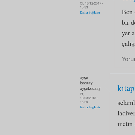
Ct, 16/12/2017 -
15:33
Ben 
Kalıcı bağlantı
bir 
yer a
çalış
Yoru
ayşe
kocaay
kitap
ayşekocaay
Pt,
19/03/2018 -
selaml
18:29
Kalıcı bağlantı
lacive
metin 