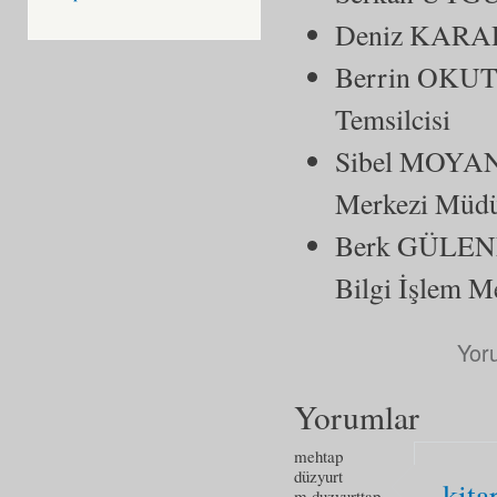
Deniz KARAD
Berrin OKUT
Temsilcisi
Sibel MOYANO
Merkezi Müd
Berk GÜLENLE
Bilgi İşlem Me
Yor
Yorumlar
mehtap
düzyurt
kita
m.duzyurttap