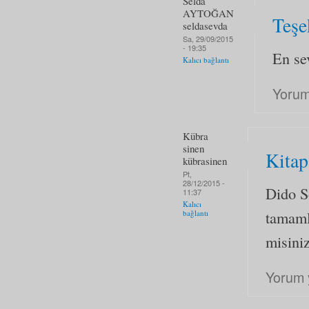
Selda
AYTOĞAN
Teşe
seldasevda
Sa, 29/09/2015
- 19:35
En se
Kalıcı bağlantı
Yorum
Kübra
sinen
Kitap
kübrasinen
Pt,
28/12/2015 -
Dido S
11:37
Kalıcı
tamaml
bağlantı
misini
Yorum 