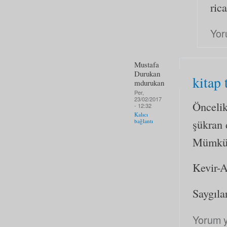
ric
Yor
Mustafa
Durukan
kitap 
mdurukan
Per,
23/02/2017
Öncelik
- 12:32
Kalıcı
şükran
bağlantı
Mümküns
Kevir-A
Saygılar
Yorum 