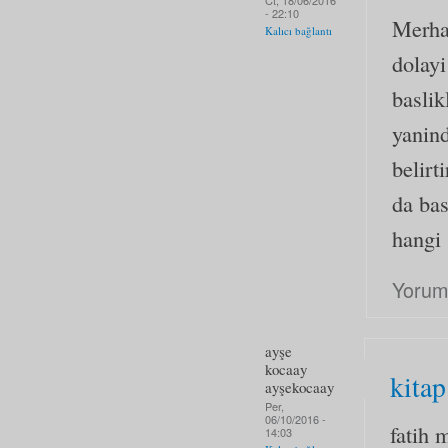
Ct, 18/06/2016
- 22:10
Merha
Kalıcı bağlantı
dolayi
baslik
yanind
belirt
da bas
hangi
Yorum
ayşe
kocaay
kitap
ayşekocaay
Per,
06/10/2016 -
fatih 
14:03