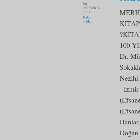
Sa,
24/05/2016 -
MERH
11:28
Kalıcı
KITA
bağlantı
?KİTA
100 YI
Dr. Mü
Sokakla
Nezihi
- İzmi
(Efsan
(Efsan
Hanlar,
Doğan 