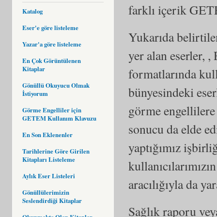
farklı içerik GET
Katalog
Eser'e göre listeleme
Yukarıda belirtil
Yazar'a göre listeleme
yer alan eserler, ,
En Çok Görüntülenen
Kitaplar
formatlarında ku
Gönüllü Okuyucu Olmak
bünyesindeki eser
İstiyorum
görme engellilere 
Görme Engelliler için
GETEM Kullanım Klavuzu
sonucu da elde ed
En Son Eklenenler
yaptığımız işbirli
Tarihlerine Göre Girilen
Kitapları Listeleme
kullanıcılarımızın
Aylık Eser Listeleri
aracılığıyla da ya
Gönüllülerimizin
Seslendirdiği Kitaplar
Sağlık raporu veya
Okunmakta Olan Kitaplar