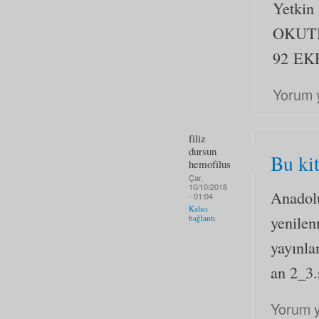
Yetkin
OKUT
92 
Yorum 
filiz
dursun
Bu kit
hemofilus
Çar,
10/10/2018
Anadolu
- 01:04
Kalıcı
yenilen
bağlantı
yayınla
an 2_3.
Yorum 