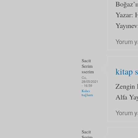
Boğaz’ı
Yazar: 
Yayınevi
Yorum y
Sacit
Serim
kitap 
sserim
Cu,
28/05/2021
Zengin 
- 16:59
Kalıcı
Alfa Yay
bağlantı
Yorum y
Sacit
Serim