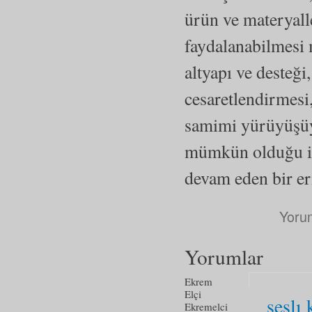
ürün ve materyall
faydalanabilmesi 
altyapı ve desteği
cesaretlendirmesi
samimi yürüyüşüyl
mümkün olduğu in
devam eden bir eri
Yoru
Yorumlar
Ekrem
Elçi
seslı 
Ekremelci