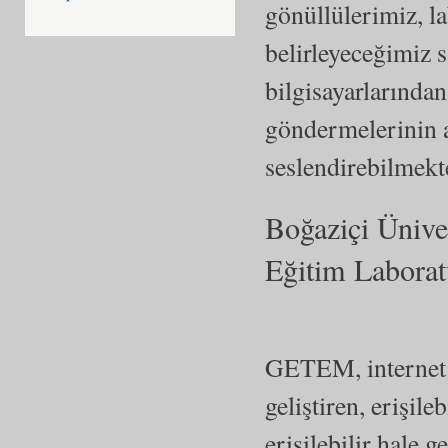
gönüllülerimiz, l
belirleyeceğimiz s
bilgisayarlarında
göndermelerinin a
seslendirebilmekt
Boğaziçi Üniver
Eğitim Labora
GETEM, internet 
geliştiren, erişile
erişilebilir hale 