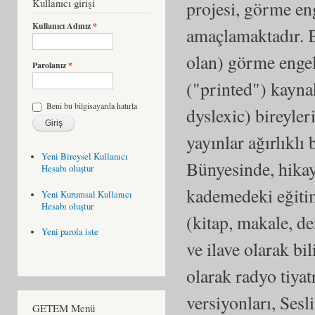
Kullanıcı girişi
projesi, görme eng
Kullanıcı Adınız
*
amaçlamaktadır. B
olan) görme engell
Parolanız
*
("printed") kayna
Beni bu bilgisayarda hatırla
dyslexic) bireyle
yayınlar ağırlıklı
Yeni Bireysel Kullanıcı
Bünyesinde, hikaye
Hesabı oluştur
kademedeki eğiti
Yeni Kurumsal Kullanıcı
Hesabı oluştur
(kitap, makale, de
Yeni parola iste
ve ilave olarak b
olarak radyo tiyat
versiyonları, Sesli
GETEM Menü