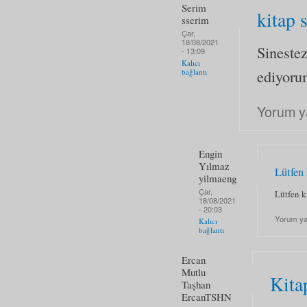
Serim
kitap 
sserim
Çar,
18/08/2021
Sinestez
- 13:09
Kalıcı
ediyoru
bağlantı
Yorum y
Engin
Yılmaz
Lütfen 
yilmaeng
Çar,
Lütfen k
18/08/2021
- 20:03
Yorum y
Kalıcı
bağlantı
Ercan
Mutlu
Kita
Taşhan
ErcanTSHN