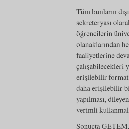
Tüm bunların dışı
sekreteryası olar
öğrencilerin üniv
olanaklarından her
faaliyetlerine dev
çalışabilecekleri 
erişilebilir form
daha erişilebilir
yapılması, dileye
verimli kullanmala
Sonuçta GETEM, Ö