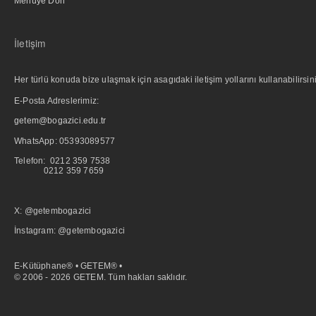
Menüye Dön
İletişim
Her türlü konuda bize ulaşmak için asagıdaki iletişim yollarını kullanabilirsini
E-Posta Adreslerimiz:
getem@bogazici.edu.tr
WhatsApp:
05393089577
Telefon: 0212 359 7538
0212 359 7659
X: @getembogazici
İnstagram: @getembogazici
E-Kütüphane® • GETEM® •
© 2006 - 2026 GETEM. Tüm hakları saklıdır.