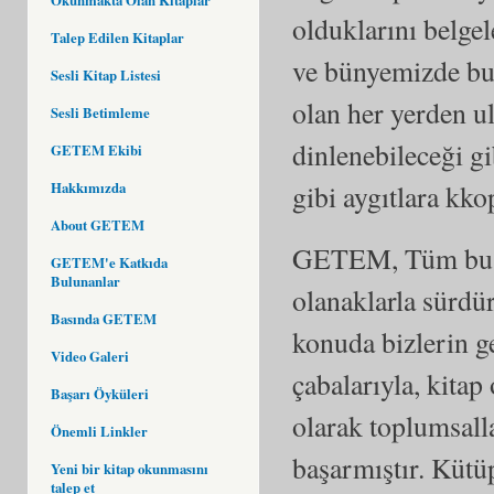
olduklarını belge
Talep Edilen Kitaplar
ve bünyemizde bul
Sesli Kitap Listesi
olan her yerden u
Sesli Betimleme
dinlenebileceği gi
GETEM Ekibi
gibi aygıtlara kko
Hakkımızda
About GETEM
GETEM, Tüm bu hi
GETEM'e Katkıda
Bulunanlar
olanaklarla sürd
Basında GETEM
konuda bizlerin g
Video Galeri
çabalarıyla, kita
Başarı Öyküleri
olarak toplumsall
Önemli Linkler
başarmıştır. Kütü
Yeni bir kitap okunmasını
talep et