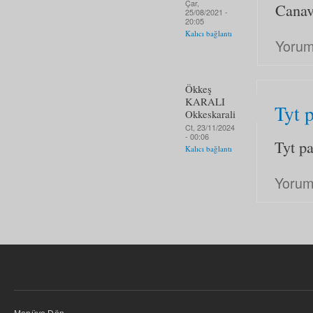
Çar,
Canava
25/08/2021 -
20:05
Kalıcı bağlantı
Yorum
Ökkeş
KARALI
Tyt 
Okkeskarali
Ct, 23/11/2024
- 00:06
Tyt p
Kalıcı bağlantı
Yorum