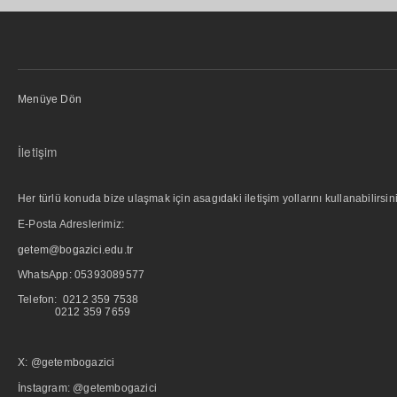
Menüye Dön
İletişim
Her türlü konuda bize ulaşmak için asagıdaki iletişim yollarını kullanabilirsini
E-Posta Adreslerimiz:
getem@bogazici.edu.tr
WhatsApp:
05393089577
Telefon: 0212 359 7538
0212 359 7659
X: @getembogazici
İnstagram: @getembogazici