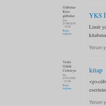
Gülbahar
Köse
YKS 
gülbahar
Çar,
21/08/2019
Limit ya
- 15:34
Kalıcı
kitabın
bağlantı
Yorum y
Vedat
Güldü
kitap
Cebeleyn
Sa,
21/01/2020
<p>cübb
- 21:06
Kalıcı
eserini
bağlantı
Yorum y