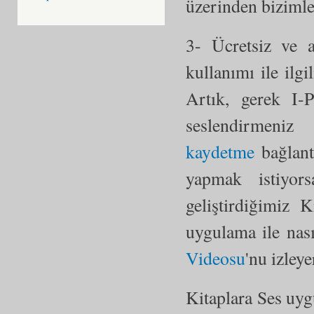
üzerinden bizimle
3- Ücretsiz ve 
kullanımı ile ilgi
Artık, gerek I-
seslendirme
kaydetme
bağlantı
yapmak istiyor
geliştirdiğimiz 
uygulama ile nası
Videosu
'nu izley
Kitaplara Ses uyg