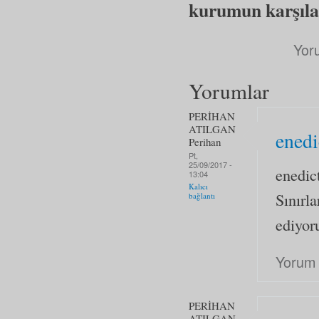
kurumun karşılam
Yor
Yorumlar
PERİHAN
ATILGAN
enedi
Perihan
Pt,
25/09/2017 -
enedic
13:04
Kalıcı
Sınırl
bağlantı
ediyo
Yorum 
PERİHAN
ATILGAN