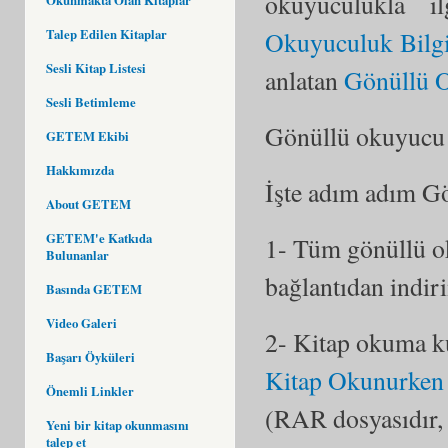
okuyuculukla i
Okuyuculuk Bilgi
Talep Edilen Kitaplar
Sesli Kitap Listesi
anlatan
Gönüllü 
Sesli Betimleme
Gönüllü okuyucu 
GETEM Ekibi
Hakkımızda
İşte adım adım G
About GETEM
GETEM'e Katkıda
1- Tüm gönüllü o
Bulunanlar
bağlantıdan indiri
Basında GETEM
Video Galeri
2- Kitap okuma ku
Başarı Öyküleri
Kitap Okunurken 
Önemli Linkler
(RAR dosyasıdır, 
Yeni bir kitap okunmasını
talep et