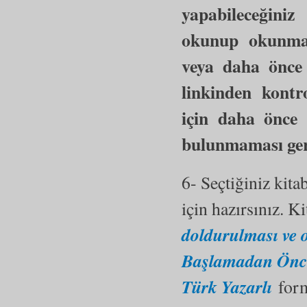
yapabileceğini
okunup okunma
veya daha önce 
linkinden kontro
için daha önce 
bulunmaması ger
6- Seçtiğiniz kita
için hazırsınız. K
doldurulması ve 
Başlamadan Önce
Türk Yazarlı
for