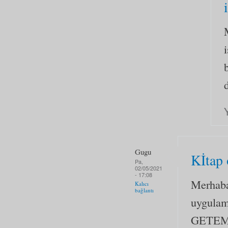
Gugu
Kİtap 
Pa,
02/05/2021
- 17:08
Merhaba
Kalıcı
bağlantı
uygulam
GETEM'i