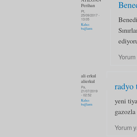
Bene
Perihan
Pt,
25/09/2017 -
Benedi
13:05
Kalıcı
Sınırl
bağlantı
ediyo
Yorum 
ali erkul
alierkul
radyo 
Pa,
21/07/2019
- 02:52
yeni tiy
Kalıcı
bağlantı
gazozla 
Yorum y