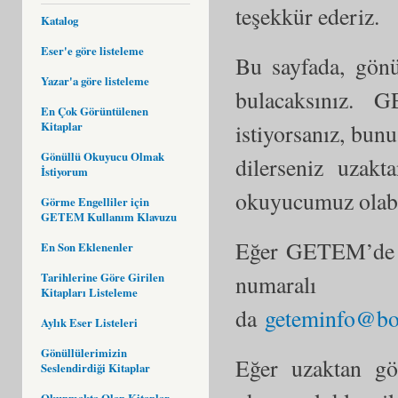
teşekkür ederiz.
Katalog
Eser'e göre listeleme
Bu sayfada, gönü
Yazar'a göre listeleme
bulacaksınız. 
En Çok Görüntülenen
istiyorsanız, bunu
Kitaplar
Gönüllü Okuyucu Olmak
dilerseniz uzakt
İstiyorum
okuyucumuz olabil
Görme Engelliler için
GETEM Kullanım Klavuzu
Eğer GETEM’de k
En Son Eklenenler
numaralı
Tarihlerine Göre Girilen
Kitapları Listeleme
da
geteminfo@bog
Aylık Eser Listeleri
Gönüllülerimizin
Eğer uzaktan gö
Seslendirdiği Kitaplar
Okunmakta Olan Kitaplar