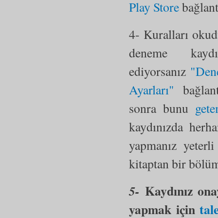
Play Store
bağlantı
4- Kuralları oku
deneme kayd
ediyorsanız
"Dene
Ayarları"
bağlan
sonra bunu
get
kaydınızda herha
yapmanız yeterli
kitaptan bir bölü
Kaydınız onay
5-
yapmak için
tal