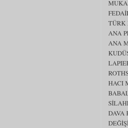
MUKAD
FEDAİ
TÜRK
ANA P
ANA M
KUDÜS
LAPIE
ROTHS
HACI 
BABA
SİLAH
DAVA 
DEĞİŞ