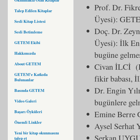
Prof. Dr. Fik
Talep Edilen Kitaplar
Üyesi): GETEM
Sesli Kitap Listesi
Doç. Dr. Zeyn
Sesli Betimleme
Üyesi): İlk E
GETEM Ekibi
bugüne gelmes
Hakkımızda
About GETEM
Civan İLCİ (
GETEM'e Katkıda
fikir babası,
Bulunanlar
Dr. Engin Yı
Basında GETEM
bugünlere gel
Video Galeri
Emine Berre 
Başarı Öyküleri
Önemli Linkler
Aysel Serhat
Yeni bir kitap okunmasını
Serkan UYGUR
talep et