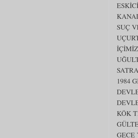
ESKİC
KANAD
SUÇ V
UÇURT
İÇİMİ
UĞULT
SATRA
1984 
DEVLE
DEVLE
KÖK T
GÜLTE
GECE 