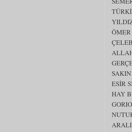
SEME
TÜRKİ
YILDI
ÖMER 
ÇELEB
ALLAH
GERÇ
SAKIN
ESİR 
HAY B
GORIO
NUTU
ARALI