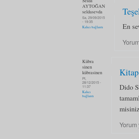
Selda
AYTOĞAN
Teşe
seldasevda
Sa, 29/09/2015
- 19:35
En se
Kalıcı bağlantı
Yorum
Kübra
sinen
Kitap
kübrasinen
Pt,
28/12/2015 -
Dido S
11:37
Kalıcı
tamaml
bağlantı
misini
Yorum 