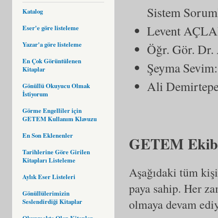
Sistem Sorum
Katalog
Levent AÇLAN
Eser'e göre listeleme
Yazar'a göre listeleme
Öğr. Gör. Dr.
En Çok Görüntülenen
Şeyma Sevim:
Kitaplar
Ali Demirtep
Gönüllü Okuyucu Olmak
İstiyorum
Görme Engelliler için
GETEM Kullanım Klavuzu
En Son Eklenenler
GETEM Ekibi
Tarihlerine Göre Girilen
Kitapları Listeleme
Aşağıdaki tüm kiş
Aylık Eser Listeleri
paya sahip. Her za
Gönüllülerimizin
olmaya devam ediy
Seslendirdiği Kitaplar
Okunmakta Olan Kitaplar