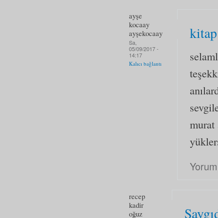
ayşe
kocaay
kitap
ayşekocaay
Sa,
05/09/2017 -
selaml
14:17
Kalıcı bağlantı
teşekk
anılar
sevgil
murat 
yükler
Yorum
recep
kadir
Saygı
oğuz