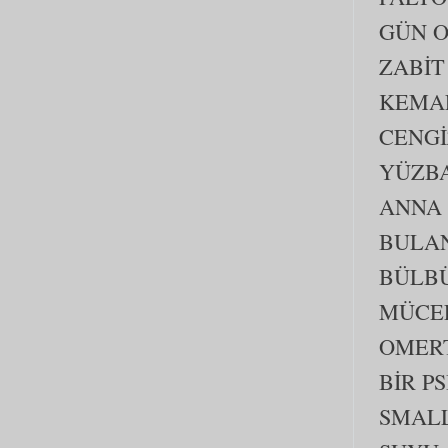
GÜN O
ZABİT
KEMA
CENGİ
YÜZBA
ANNA
BULAN
BÜLB
MÜCE
OMER
BİR P
SMALL