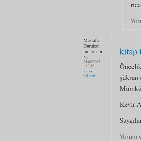
ric
Yor
Mustafa
Durukan
kitap 
mdurukan
Per,
23/02/2017
Öncelik
- 12:32
Kalıcı
şükran
bağlantı
Mümküns
Kevir-A
Saygılar
Yorum 