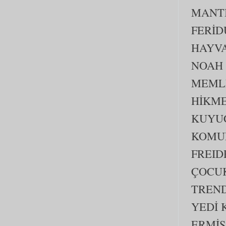
MANTI
FERİD
HAYVA
NOAH
MEML
HİKM
KUYUC
KOMUN
FREID
ÇOCUK
TREND
YEDİ 
ERMİŞ