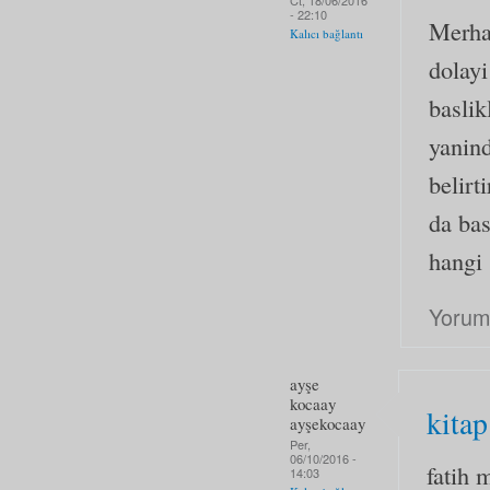
Ct, 18/06/2016
- 22:10
Merha
Kalıcı bağlantı
dolayi
baslik
yanind
belirt
da bas
hangi
Yorum
ayşe
kocaay
kitap
ayşekocaay
Per,
06/10/2016 -
fatih 
14:03