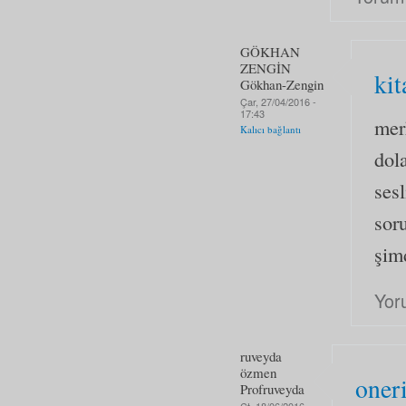
GÖKHAN
ZENGİN
kit
Gökhan-Zengin
Çar, 27/04/2016 -
17:43
mer
Kalıcı bağlantı
dola
sesl
sor
şim
Yor
ruveyda
özmen
oner
Profruveyda