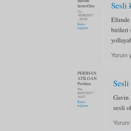
dursun
Sesli 
hemofilus
Cu,
16/06/2017
Elimde 
- 22:00
Kalıcı
biriler
bağlantı
yollaya
Yorum 
PERİHAN
ATILGAN
Sesli
Perihan
Per,
20/07/2017 -
Gavin 
16:07
Kalıcı
sesli 
bağlantı
Yorum 