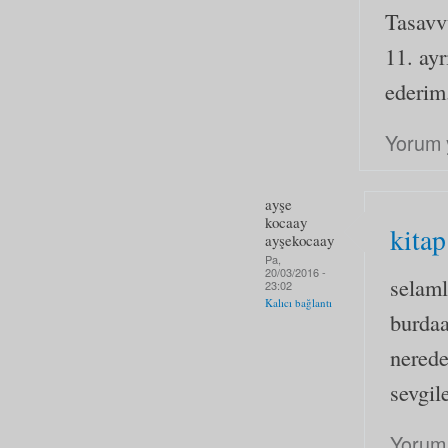
Tasavvu
11. ay
ederim
Yorum 
ayşe
kocaay
kitap
ayşekocaay
Pa,
20/03/2016 -
selaml
23:02
Kalıcı bağlantı
burdaa
nerede
sevgil
Yorum