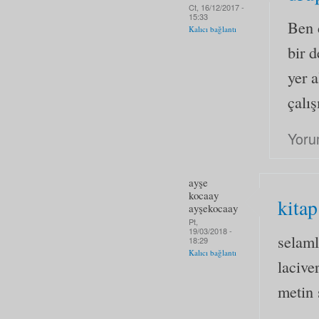
Ct, 16/12/2017 -
15:33
Ben 
Kalıcı bağlantı
bir 
yer a
çalış
Yoru
ayşe
kocaay
kitap
ayşekocaay
Pt,
19/03/2018 -
selaml
18:29
Kalıcı bağlantı
lacive
metin 