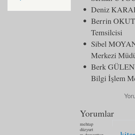
Deniz KARAD
Berrin OKUT
Temsilcisi
Sibel MOYANO
Merkezi Müd
Berk GÜLENLE
Bilgi İşlem Me
Yor
Yorumlar
mehtap
düzyurt
kita
m.duzyurttap