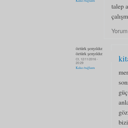
Kalıcı bağlantı
talep 
çalışm
Yorum
öztürk şenyıldız
öztürk şenyıldız
kit
Ct, 12/11/2016 -
20:29
Kalıcı bağlantı
mer
son
güç
anl
göz
biz