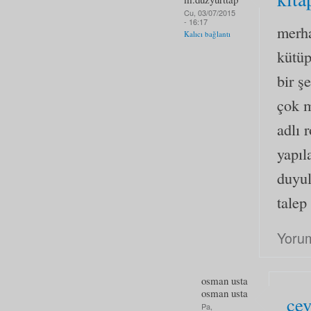
Cu, 03/07/2015
- 16:17
merha
Kalıcı bağlantı
kütüp
bir ş
çok 
adlı 
yapıl
duyul
talep
Yoru
osman usta
osman usta
ce
Pa,