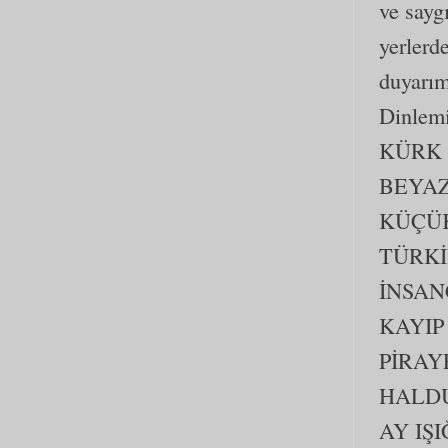
ve sayg
yerlerd
duyarım
Dinlemi
KÜRK
BEYAZ
KÜÇÜK
TÜRKİ
İNSAN
KAYIP
PİRAY
HALDU
AY IŞ