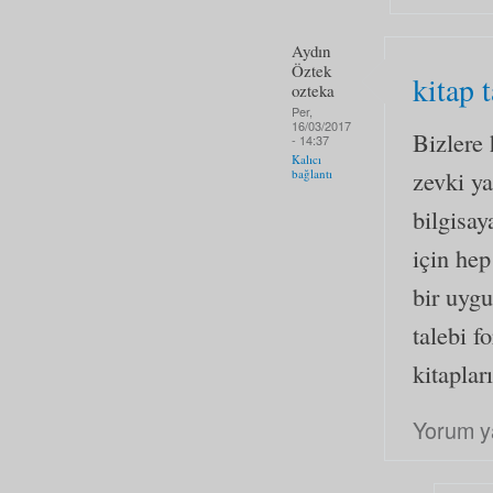
Aydın
Öztek
kitap t
ozteka
Per,
16/03/2017
Bizlere 
- 14:37
Kalıcı
zevki y
bağlantı
bilgisa
için hep
bir uyg
talebi 
kitaplar
Yorum y