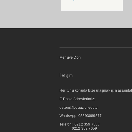
Menüye Dön
İletişim
Her türlü konuda bize ulaşmak için asagıdaki i
E-Posta Adreslerimiz:
getem@bogazici.edu.tr
WhatsApp:
05393089577
Telefon: 0212 359 7538
0212 359 7659