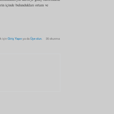
erin içinde bulundukları ortam ve
k için
Giriş Yapın
ya da
Üye olun
.
35 okunma