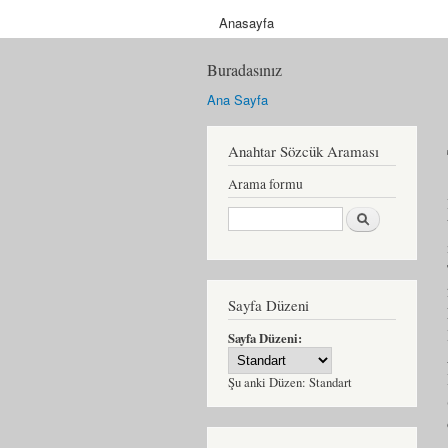
Anasayfa
Buradasınız
Ana Sayfa
Anahtar Sözcük Araması
Arama formu
Ara
Sayfa Düzeni
Sayfa Düzeni:
Şu anki Düzen:
Standart