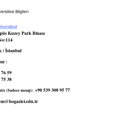
rsitesi Bilgileri
versitesi
üs Kuzey Park Binası
No:114
 / İstanbul
ız :
 76 59
 75 38
+90 539 308 95 77
tı (Sadece mesaj):
em@bogazici.edu.tr