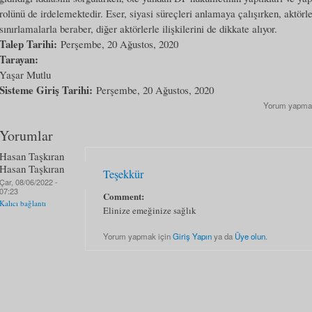
rolünü de irdelemektedir. Eser, siyasi süreçleri anlamaya çalışırken, aktörl
sınırlamalarla beraber, diğer aktörlerle ilişkilerini de dikkate alıyor.
Talep Tarihi:
Perşembe, 20 Ağustos, 2020
Tarayan:
Yaşar Mutlu
Sisteme Giriş Tarihi:
Perşembe, 20 Ağustos, 2020
Yorum yapma
Yorumlar
Hasan Taşkıran
Hasan Taşkıran
Teşekkür
Çar, 08/06/2022 -
07:23
Comment:
Kalıcı bağlantı
Elinize emeğinize sağlık
Yorum yapmak için
Giriş Yapın
ya da
Üye olun
.