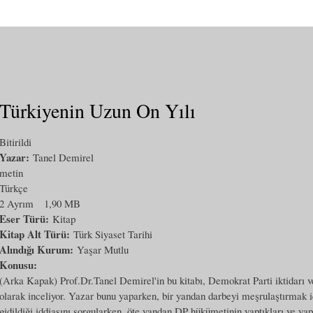
Türkiyenin Uzun On Yılı
Bitirildi
Yazar:
Tanel Demirel
metin
Türkçe
2 Ayrım
1,90 MB
Eser Türü:
Kitap
Kitap Alt Türü:
Türk Siyaset Tarihi
Alındığı Kurum:
Yaşar Mutlu
Konusu:
(Arka Kapak) Prof.Dr.Tanel Demirel'in bu kitabı, Demokrat Parti iktidarı v
olarak inceliyor. Yazar bunu yaparken, bir yandan darbeyi meşrulaştırmak içi
gidildiği iddiasını sorgularken, öte yandan DP hükümetinin yaptıkları ve ya