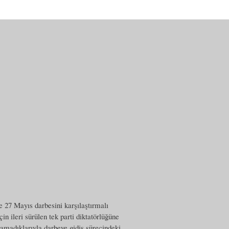
e 27 Mayıs darbesini karşılaştırmalı
n ileri sürülen tek parti diktatörlüğüne
pamadıklarıyla darbeye gidiş sürecindeki