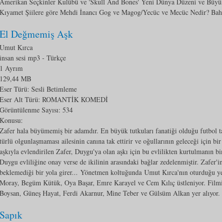
Amerikan Seçkinler Kulübü ve 'Skull And Bones' Yeni Dünya Düzeni ve Büyü
Kıyamet Şiilere göre Mehdi İnancı Gog ve Magog/Yecüc ve Mecüc Nedir? Baha
El Değmemiş Aşk
Umut Kırca
insan sesi mp3
- Türkçe
1 Ayrım
129,44 MB
Eser Türü: Sesli Betimleme
Eser Alt Türü:
ROMANTİK KOMEDİ
Görüntülenme Sayısı:
534
Konusu:
Zafer hala büyümemiş bir adamdır. En büyük tutkuları fanatiği olduğu futbol 
türlü olgunlaşmaması ailesinin canına tak ettirir ve oğullarının geleceği için bi
aşkıyla evlendirilen Zafer, Duygu'ya olan aşkı için bu evlilikten kurtulmanın b
Duygu evliliğine onay verse de ikilinin arasındaki bağlar zedelenmiştir. Zafer'in
beklemediği bir yola girer... Yönetmen koltuğunda Umut Kırca'nın oturduğu ye
Moray, Begüm Kütük, Oya Başar, Emre Karayel ve Cem Kılıç üstleniyor. Fil
Boysan, Güneş Hayat, Ferdi Akarnur, Mine Teber ve Gülsüm Alkan yer alıyor.
Sapık