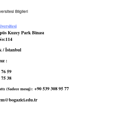
rsitesi Bilgileri
versitesi
üs Kuzey Park Binası
No:114
 / İstanbul
ız :
 76 59
 75 38
+90 539 308 95 77
tı (Sadece mesaj):
em@bogazici.edu.tr