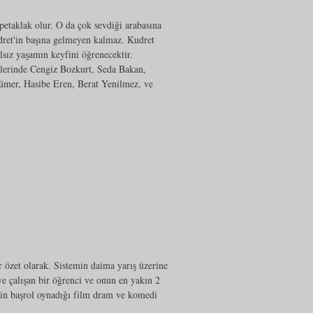
petaklak olur. O da çok sevdiği arabasına
dret'in başına gelmeyen kalmaz. Kudret
sız yaşamın keyfini öğrenecektir.
ollerinde Cengiz Bozkurt, Seda Bakan,
ümer, Hasibe Eren, Berat Yenilmez, ve
r özet olarak. Sistemin daima yarış üzerine
ye çalışan bir öğrenci ve onun en yakın 2
inin başrol oynadığı film dram ve komedi