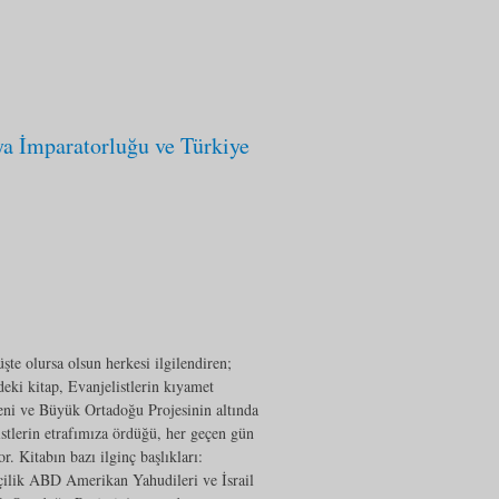
a İmparatorluğu ve Türkiye
te olursa olsun herkesi ilgilendiren;
deki kitap, Evanjelistlerin kıyamet
eni ve Büyük Ortadoğu Projesinin altında
istlerin etrafımıza ördüğü, her geçen gün
r. Kitabın bazı ilginç başlıkları:
çilik ABD Amerikan Yahudileri ve İsrail