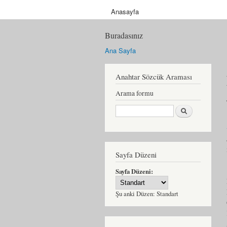
Anasayfa
Buradasınız
Ana Sayfa
Anahtar Sözcük Araması
Arama formu
Ara
Sayfa Düzeni
Sayfa Düzeni:
Şu anki Düzen:
Standart