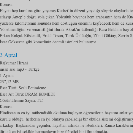
Konusu:
Hayatı hep kuralına göre yaşamış Kudret’in düzeni yaşadığı sürpriz olaylarla te
atlayıp Antep’e doğru yola çıkar. Yolculuk boyunca hem arabasının hem de Ku
yüzlerce kilometrenin sonunda hem dostluğun önemini keşfedecek hem de kural
Yönetmenliğini ve senaristliğini Burak Aksak'ın üstlendiği Kara Bela'nın başr
Erkan Kolçak Köstendil, Erdal Tosun, Tarık Ünlüoğlu, Zihni Göktay, Zerrin S
İştar Gökseven gibi komedinin önemli isimleri bulunuyor.
3 Aptal
Rajkumar Hirani
insan sesi mp3
- Türkçe
1 Ayrım
237,12 MB
Eser Türü: Sesli Betimleme
Eser Alt Türü:
DRAM KOMEDİ
Görüntülenme Sayısı:
525
Konusu:
Hindistan'ın en iyi mühendislik okuluna başlayan öğrencilerin hayatını anlatıyo
kurulu olduğu, herkesin en iyi olmaya çabaladığı bir okulda sistemi değiştirme
arkadaşı. Başlarından geçenler, hayattan aslında ne istedikleri. Ranco karakter
türünü en iyi şekilde harmanlayıp bize öğretici bir film olmakta.