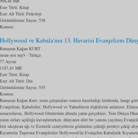
998,48 MB
Eser Türü: Kitap
Eser Alt Türü:
Psikoloji
Görüntülenme Sayısı:
538
Konusu:
Hollywood ve Kabala'nın 13. Havarisi Evanjelizm Düny
Ramazan Kağan KURT
insan sesi mp3
- Türkçe
77 Ayrım
1187,41 MB
Eser Türü: Kitap
Eser Alt Türü:
Din
Görüntülenme Sayısı:
535
Konusu:
Ramazan Kağan Kurt, uzun çalışmaları sonucu hazırladığı kitabında, hangi görüş
Evanjelizm, Kabalistler, Hollywood ve Yahudilerin ilişkilerini anlatıyor. Eliniz
senaryolarını, Hollywood filmlerinin altında yatan gerçekleri, Yeni Dünya Düz
yatan sırları açıklığa kavuştururken, dünyanın dört bir yanına yayılmış Evanjel
bizi sıkıştıran ağı ve Ezoterik cemiyetlerin gözümüze çektiği perdeyi çekip alıyo
Kıyametin Taşeronu Evanjelistler Hollywood'da Evanjelist-Kabalistik Kıyamet