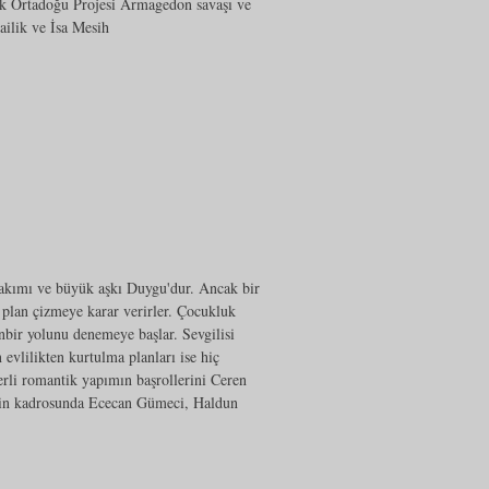
k Ortadoğu Projesi Armagedon savaşı ve
ilik ve İsa Mesih
takımı ve büyük aşkı Duygu'dur. Ancak bir
r plan çizmeye karar verirler. Çocukluk
inbir yolunu denemeye başlar. Sevgilisi
 evlilikten kurtulma planları ise hiç
rli romantik yapımın başrollerini Ceren
min kadrosunda Ececan Gümeci, Haldun