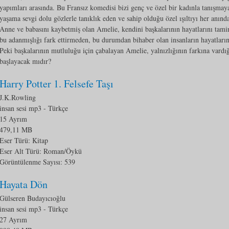
yapımları arasında. Bu Fransız komedisi bizi genç ve özel bir kadınla tanışmay
yaşama sevgi dolu gözlerle tanıklık eden ve sahip olduğu özel ışıltıyı her anın
Anne ve babasını kaybetmiş olan Amelie, kendini başkalarının hayatlarını tami
bu adanmışlığı fark ettirmeden, bu durumdan bihaber olan insanların hayatları
Peki başkalarının mutluluğu için çabalayan Amelie, yalnızlığının farkına vard
başlayacak mıdır?
Harry Potter 1. Felsefe Taşı
J.K.Rowling
insan sesi mp3
- Türkçe
15 Ayrım
479,11 MB
Eser Türü: Kitap
Eser Alt Türü:
Roman/Öykü
Görüntülenme Sayısı:
539
Hayata Dön
Gülseren Budayıcıoğlu
insan sesi mp3
- Türkçe
27 Ayrım