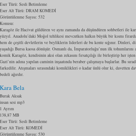
Eser Türü: Sesli Betimleme
Eser Alt Türü:
DRAM KOMEDİ
Görüntülenme Sayısı:
532
Konusu:
Karagöz ile Hacivat güldüren ve aynı zamanda da düşündüren sohbetleri ile k
yüzyıl. Anadolu’daki Moğol tehlikesi mevcutken halkın büyük bir kısmı firarda
hem de çeşitli devletlerin ve beyliklerin liderleri de bu kente sığınır. Dinleri, di
yaşadığı Bursa kaosa dönüşür. Osmanlı da, İmparatorluğu’nun ilk tohumlarını at
komik Karagöz, kendisinin aksi olan zekasını fırsatçılığı ile birleştirip her işten
Gazi’nin adına yapılan caminin inşaatında beraber çalışmaya başlarlar. Bu sıra
farkedilir. Atışmaları sırasındaki komiklikleri o kadar ünlü olur ki, davetten d
bedeli ağırdır.
Kara Bela
Burak Aksak
insan sesi mp3
1 Ayrım
138,87 MB
Eser Türü: Sesli Betimleme
Eser Alt Türü:
KOMEDİ
Görüntülenme Sayısı:
530