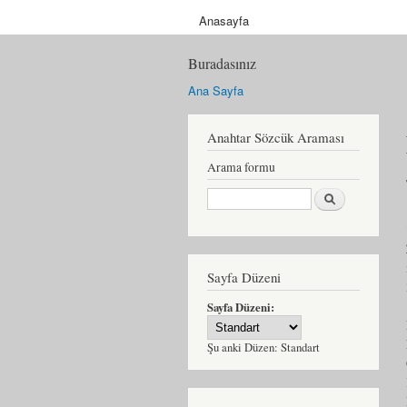
Anasayfa
Buradasınız
Ana Sayfa
Anahtar Sözcük Araması
Arama formu
Ara
Sayfa Düzeni
Sayfa Düzeni:
Şu anki Düzen:
Standart