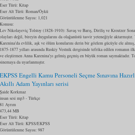
Eser Türü: Kitap
Eser Alt Türü:
Roman/Öykü
Görüntülenme Sayısı:
1,021
Konusu:
Lev Nikolayeviç Tolstoy (1828-1910): Savaş ve Barış, Diriliş ve Kreutzer Sona
olayları değil, bireyin duygularını da olağanüstü tasvir yeteneğiyle aktarmıştır.
Karenina'da evlilik, aşk ve ölüm konularını derin bir gözlem gücüyle ele almış,
1875-1877 yılları arasında Ruskiy Vestnik dergisinde tefrika edilen romanın ilk
ve eleştirmen Anna Karenina'yı gelmiş geçmiş en büyük roman saymaktadır. To
sinemaya da uyarlanmıştır.
EKPSS Engelli Kamu Personeli Seçme Sınavına Hazırlı
Akıllı Adam Yayınları serisi
Şaide Korkmaz
insan sesi mp3
- Türkçe
81 Ayrım
473,44 MB
Eser Türü: Kitap
Eser Alt Türü:
KPSS/EKPSS
Görüntülenme Sayısı:
987