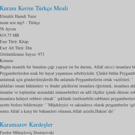
Kuranı Kerim Türkçe Meali
Elmalılı Hamdi Yazır
insan sesi mp3
- Türkçe
58 Ayrım
819,75 MB
Eser Türü: Kitap
Eser Alt Türü:
Din
Görüntülenme Sayısı:
973
Konusu:
Bugün insanlık bir bunalım çağı yaşıyor ise bu durum, Allah`ın(cc) insanlara b
Peygamberlerden uzak bir hayat yaşanması sebebiyledir. Çünkü bütün Peygambe
anlatmak için gönderilmişlerdir.Bu anlamda Peygamberlerin ortak vazifeleri,`` 
aldıkları imani hükümleri ve ibadet şekillerini insanlara öğretmek, insanlara ahl
insanlar ve toplumlar arasındaki münasebetleri en adil ölçüler içinde düzene 
insanlara hidayet rehberi olmak`` şeklinde özetlenebilir.rabbimiz peygamberler
ayette bizlere bildirmiştir: ``Müjdeleyici ve sakındırıcı olarak peygamberler (
sonra Allah`a karşı bir bahaneleri olmasın,Allah azizdir,Hakim`dir``
Karamazov Kardeşler
Fyodor Mihayloviç Dostoyevski