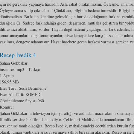
için ne gerekirse yapmaya hazırdır. Asla rahat bırakılmazsın. Öylesine, anlams
Öyleyse acına sahip çıkmalısın! Çünkü acı, bilginin bedene inmesidir. Bilgiyi 
dönüşmelisin. Bu kitap 'kendine gelmek' için burada olduğunun farkına varabilen
durağıdır Çi. Sadece farkındalığa giden, değiştiren, mutlaka geliştiren bir yol
ihtiras sizi aldatmasın, zordur. Hayatı değil sistemi yaşadığımızı fark edenler, 
umursamayanlara karşı umursayanlar, hissedemeyenlere karşı hissedenler adına
yazılmış, dengeye adanmıştır. Hayat harekete geçen herkesi varması gereken ye
Recep İvedik 4
Şahan Gökbakar
insan sesi mp3
- Türkçe
1 Ayrım
156,95 MB
Eser Türü: Sesli Betimleme
Eser Alt Türü:
KOMEDİ
Görüntülenme Sayısı:
960
Konusu:
Şahan Gökbakar'ın televizyon için yarattığı ve ardından maceralarını sinemaya
filmlik serisine bir film daha ekliyor. Çekimleri Maldivler'de tamamlanan film
serüvenine tanık olacağız. Recep İvedik, mahallesindeki çocuklardan kurulu fu
olarak idman yaptıkları araziyi sermaye sahibi biri satın alacaktır. Recep'in ise