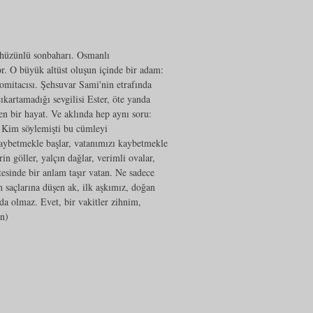
o hüzünlü sonbaharı. Osmanlı
r. O büyük altüst oluşun içinde bir adam:
omitacısı. Şehsuvar Sami'nin etrafında
kartamadığı sevgilisi Ester, öte yanda
en bir hayat. Ve aklında hep aynı soru:
" Kim söylemişti bu cümleyi
aybetmekle başlar, vatanımızı kaybetmekle
in göller, yalçın dağlar, verimli ovalar,
tesinde bir anlam taşır vatan. Ne sadece
n saçlarına düşen ak, ilk aşkımız, doğan
a olmaz. Evet, bir vakitler zihnim,
n)