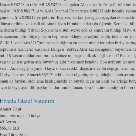
Duran&#8217;ın (36) ABD&#8217;den gelen Alman asıllı Profesör Maximilia
başlar. 1930&#8217;lu yıllarda İstanbul Üniversitesi&#8217;nde hocalık yapmış
gün onu Şile&#8217;ye götürür. Böylece, katları yavaş yavaş açılan dokunaklı 
dünya tarihine ve kendi ailesine ilişkin birtakım sırları da öğrenir. Serenad, 60 y
herkesin bildiği Yahudi Soykırımı olsun isterse çok az kimsenin bildiği Mavi Al
harcananın, gürültüye gidenin hep insan olduğu gerçeğini de göz önüne seriyo
Zülfü Livaneli&#8217;nin romancılığının en temel niteliklerinden biri yine baş
toplumsal tarihlerin kusursuz Dengesi. &#8220;Bir kız çocuğunun büyümesi ne
mi, 18 yaşını doldurunca mı, evlenince mi, saçına ilk ak düşünce mi? Bence hi
yaşına gelirse gelsin asla büyümüş gibi hissetmez kendini. Son nefesini içi arzul
verir. Ama değişim yaşar. Hayat o kızı sürekli değiştirir ve bu değişimlerin hiç
Geriye bakınca Ahmet&#8217;in bile beni olgunlaştırmış olduğunu anlıyorum, T
onun da faydası oldu ama kişiliğimdeki en büyük değişimi yaşlı bir erkeğe bor
aynı ülkeyi, aynı dili paylaşma durumu bulunan, kısa bir süre tanıdığım bir e
Elveda Güzel Vatanım
Ahmet Ümit
insan sesi mp3
- Türkçe
49 Ayrım
556,38 MB
Eser Türü: Kitap