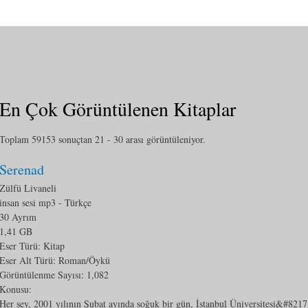
En Çok Görüntülenen Kitaplar
Toplam 59153 sonuçtan 21 - 30 arası görüntüleniyor.
Serenad
Zülfü Livaneli
insan sesi mp3
- Türkçe
30 Ayrım
1,41 GB
Eser Türü: Kitap
Eser Alt Türü:
Roman/Öykü
Görüntülenme Sayısı:
1,082
Konusu:
Her şey, 2001 yılının Şubat ayında soğuk bir gün, İstanbul Üniversitesi&#8217;