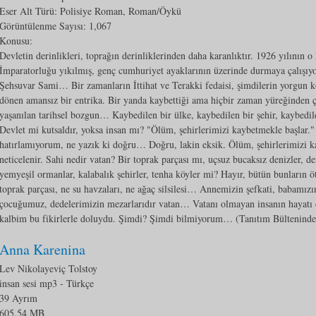
Eser Alt Türü:
Polisiye Roman, Roman/Öykü
Görüntülenme Sayısı:
1,067
Konusu:
Devletin derinlikleri, toprağın derinliklerinden daha karanlıktır. 1926 yılının 
İmparatorluğu yıkılmış, genç cumhuriyet ayaklarının üzerinde durmaya çalışıyo
Şehsuvar Sami… Bir zamanların İttihat ve Terakki fedaisi, şimdilerin yorgun k
dönen amansız bir entrika. Bir yanda kaybettiği ama hiçbir zaman yüreğinden çı
yaşanılan tarihsel bozgun… Kaybedilen bir ülke, kaybedilen bir şehir, kaybedil
Devlet mi kutsaldır, yoksa insan mı? "Ölüm, şehirlerimizi kaybetmekle başlar.
hatırlamıyorum, ne yazık ki doğru… Doğru, lakin eksik. Ölüm, şehirlerimizi k
neticelenir. Sahi nedir vatan? Bir toprak parçası mı, uçsuz bucaksız denizler, der
yemyeşil ormanlar, kalabalık şehirler, tenha köyler mi? Hayır, bütün bunların ö
toprak parçası, ne su havzaları, ne ağaç silsilesi… Annemizin şefkati, babamızı
çocuğumuz, dedelerimizin mezarlarıdır vatan… Vatanı olmayan insanın hayatı d
kalbim bu fikirlerle doluydu. Şimdi? Şimdi bilmiyorum… (Tanıtım Bülteninde
Anna Karenina
Lev Nikolayeviç Tolstoy
insan sesi mp3
- Türkçe
39 Ayrım
605,54 MB