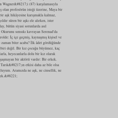
n Wagner&#8217;i (87) karşılamasıyla
 olan profesörün isteği üzerine, Maya bir
bir aşk hikâyesine karışmakla kalmaz,
ıldır süren bir aşkı ele alırken, ister
ay, bütün siyasi sorunlarda asıl
r. Okurunu sımsıkı kavrayan Serenad'da
rolde: İç içe geçmiş, kaynaşmış kişisel ve
 zaman biter acaba? İlk âdet gördüğünde
çbiri değil. Bir kız çocuğu büyümez, kaç
arla, heyecanlarla dolu bir kız olarak
 şaşmayan bir aktörü vardır: Bir erkek.
arık&#8217;ın etkisi daha az bile olsa
çluyum. Aramızda ne aşk, ne cinsellik, ne
rkek.&#8221;