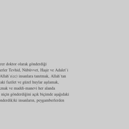
irer doktor olarak gönderdiği
rler Tevhid, Nübüvvet, Haşir ve Adalet`i
Allah`ı(cc) insanlara tanıtmak, Allah`tan
aki fazilet ve güzel huylar aşılamak,
sokmak ve maddi-manevi her alanda
i niçin gönderdiğini açık biçimde aşağıdaki
gönderdik)ki insanların, peygamberlerden