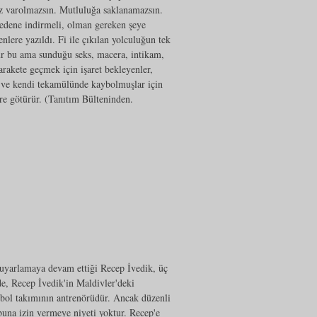
ız varolmazsın. Mutluluğa saklanamazsın.
bedene indirmeli, olman gereken şeye
lere yazıldı. Fi ile çıkılan yolculuğun tek
dur bu ama sunduğu seks, macera, intikam,
harakete geçmek için işaret bekleyenler,
 ve kendi tekamülünde kaybolmuşlar için
re götürür. (Tanıtım Bülteninden.
 uyarlamaya devam ettiği Recep İvedik, üç
de, Recep İvedik'in Maldivler'deki
tbol takımının antrenörüdür. Ancak düzenli
 buna izin vermeye niyeti yoktur. Recep'e