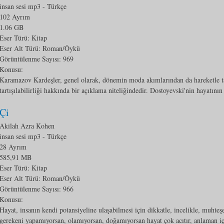
insan sesi mp3
- Türkçe
102 Ayrım
1.06 GB
Eser Türü: Kitap
Eser Alt Türü:
Roman/Öykü
Görüntülenme Sayısı:
969
Konusu:
Karamazov Kardeşler, genel olarak, dönemin moda akımlarından da hareketle ta
tartışılabilirliği hakkında bir açıklama niteliğindedir. Dostoyevski'nin hayatının
Çi
Akilah Azra Kohen
insan sesi mp3
- Türkçe
28 Ayrım
585,91 MB
Eser Türü: Kitap
Eser Alt Türü:
Roman/Öykü
Görüntülenme Sayısı:
966
Konusu:
Hayat, insanın kendi potansiyeline ulaşabilmesi için dikkatle, incelikle, muhte
gerekeni yapamıyorsan, olamıyorsan, doğamıyorsan hayat çok acıtır, anlaman iç