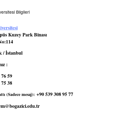
rsitesi Bilgileri
versitesi
üs Kuzey Park Binası
No:114
 / İstanbul
ız :
 76 59
 75 38
+90 539 308 95 77
tı (Sadece mesaj):
em@bogazici.edu.tr