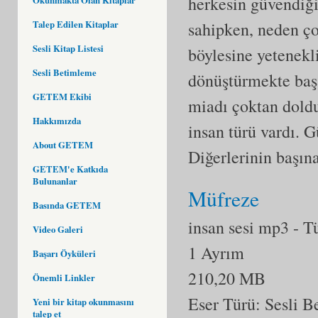
herkesin güvendiği
Talep Edilen Kitaplar
sahipken, neden ç
Sesli Kitap Listesi
böylesine yetenekl
Sesli Betimleme
dönüştürmekte başa
GETEM Ekibi
miadı çoktan doldu
Hakkımızda
insan türü vardı.
About GETEM
Diğerlerinin başın
GETEM'e Katkıda
Bulunanlar
Müfreze
Basında GETEM
insan sesi mp3
- T
Video Galeri
1 Ayrım
Başarı Öyküleri
210,20 MB
Önemli Linkler
Eser Türü: Sesli 
Yeni bir kitap okunmasını
talep et