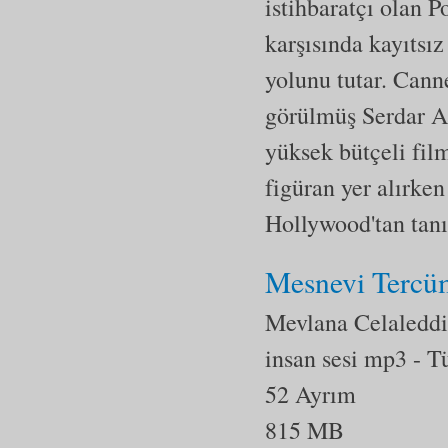
istihbaratçı olan P
karşısında kayıtsı
yolunu tutar. Cann
görülmüş Serdar Ak
yüksek bütçeli fil
figüran yer alırke
Hollywood'tan tanıd
Mesnevi Tercüm
Mevlana Celaleddi
insan sesi mp3
- T
52 Ayrım
815 MB