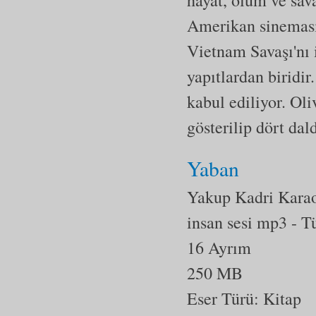
Amerikan sinemasın
Vietnam Savaşı'nı 
yapıtlardan biridir
kabul ediliyor. Oli
gösterilip dört dal
Yaban
Yakup Kadri Kara
insan sesi mp3
- T
16 Ayrım
250 MB
Eser Türü: Kitap