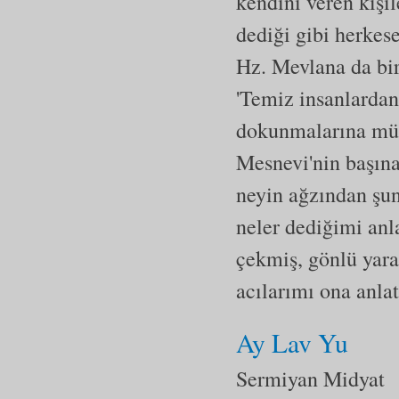
kendini veren kişil
dediği gibi herkes
Hz. Mevlana da bi
'Temiz insanlardan
dokunmalarına müs
Mesnevi'nin başına
neyin ağzından şun
neler dediğimi anl
çekmiş, gönlü yaral
acılarımı ona anlat
Ay Lav Yu
Sermiyan Midyat