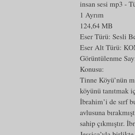
insan sesi mp3
- T
1 Ayrım
124,64 MB
Eser Türü: Sesli 
Eser Alt Türü:
KO
Görüntülenme Say
Konusu:
Tinne Köyü’nün mu
köyünü tanıtmak iç
İbrahim’i de sırf 
avlusuna bırakmışt
sahip çıkmıştır. İ
Jessica’yla birlik