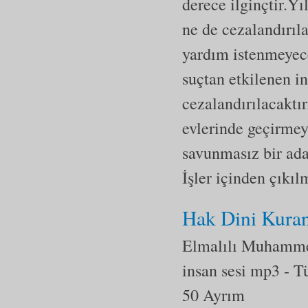
derece ilginçtir.Y
ne de cezalandırıl
yardım istenmeyece
suçtan etkilenen in
cezalandırılacaktı
evlerinde geçirmey
savunmasız bir adam
İşler içinden çıkılm
Hak Dini Kuran-
Elmalılı Muhamm
insan sesi mp3
- T
50 Ayrım