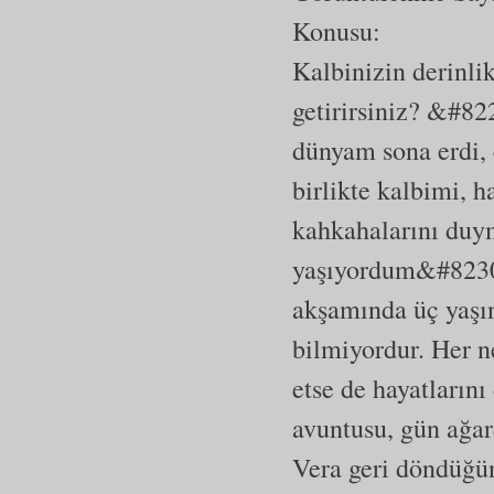
Konusu:
Kalbinizin derinlik
getirirsiniz? &#
dünyam sona erdi, 
birlikte kalbimi, 
kahkahalarını duy
yaşıyordum&#8230;
akşamında üç yaşı
bilmiyordur. Her n
etse de hayatların
avuntusu, gün ağar
Vera geri döndüğü