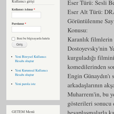
Kullanıcı girişi
Eser Türü: Sesli 
Kullanıcı Adınız
*
Eser Alt Türü:
DR
Görüntülenme Say
Parolanız
*
Konusu:
Karanlık filmleri
Beni bu bilgisayarda hatırla
Dostoyevsky'nin Ye
kurguladığı filmin
Yeni Bireysel Kullanıcı
Hesabı oluştur
komedilerinden so
Yeni Kurumsal Kullanıcı
Engin Günaydın'ı se
Hesabı oluştur
arkadaşlarının akş
Yeni parola iste
Muharrem'in, bu ye
gösterileri sonucu 
hesaplaşmalarla ka
GETEM Menü