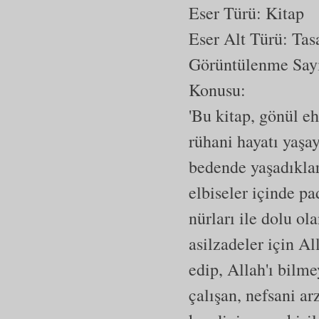
Eser Türü: Kitap
Eser Alt Türü:
Tas
Görüntülenme Say
Konusu:
'Bu kitap, gönül e
rühani hayatı yaşa
bedende yaşadıklar
elbiseler içinde pa
nürları ile dolu ol
asilzadeler için Al
edip, Allah'ı bilm
çalışan, nefsani a