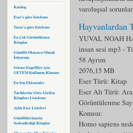
Katalog
varoluşsal sorunlar
Eser'e göre listeleme
Hayvanlardan T
Yazar'a göre listeleme
YUVAL NOAH H
En Çok Görüntülenen
Kitaplar
insan sesi mp3
- T
Gönüllü Okuyucu Olmak
İstiyorum
58 Ayrım
Görme Engelliler için
2076,15 MB
GETEM Kullanım Klavuzu
Eser Türü: Kitap
En Son Eklenenler
Eser Alt Türü:
Ara
Tarihlerine Göre Girilen
Kitapları Listeleme
Görüntülenme Say
Aylık Eser Listeleri
Konusu:
Gönüllülerimizin
Homo sapiens neden
Seslendirdiği Kitaplar
Okunmakta Olan Kitaplar