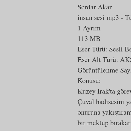
Serdar Akar
insan sesi mp3
- T
1 Ayrım
113 MB
Eser Türü: Sesli 
Eser Alt Türü:
AK
Görüntülenme Say
Konusu:
Kuzey Irak'ta gör
Çuval hadisesini ya
onuruna yakıştıra
bir mektup bırakara