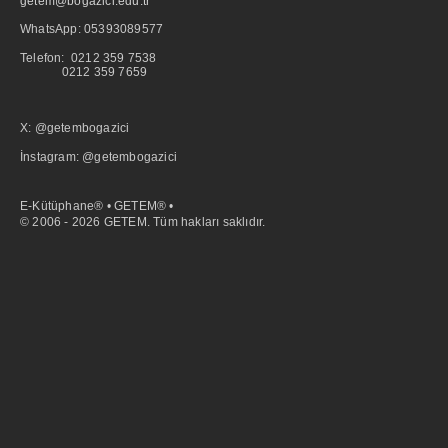
getem@bogazici.edu.tr
WhatsApp:
05393089577
Telefon: 0212 359 7538
0212 359 7659
X: @getembogazici
İnstagram: @getembogazici
E-Kütüphane® • GETEM® •
© 2006 - 2026 GETEM. Tüm hakları saklıdır.