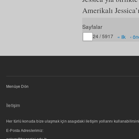
Amerikalı Jessica’
Sayfalar
Gitmek istediğiniz sayfa
24 / 5917
« ilk
‹ ön
Menüye Dön
İletişim
Her türlü konuda bize ulaşmak için asagıdaki iletişim yollarını kullanabilirsini
E-Posta Adreslerimiz: