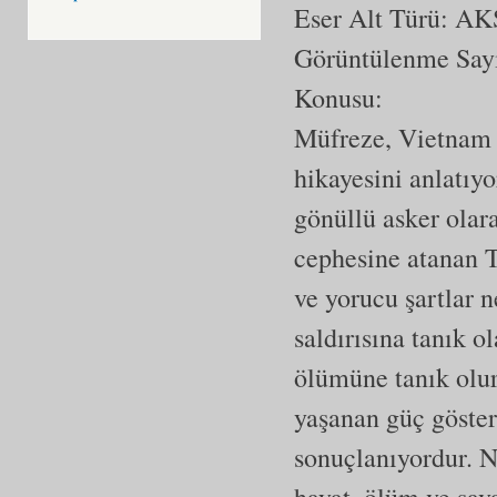
Eser Alt Türü:
AK
Görüntülenme Say
Konusu:
Müfreze, Vietnam S
hikayesini anlatıyo
gönüllü asker olara
cephesine atanan 
ve yorucu şartlar n
saldırısına tanık 
ölümüne tanık olur
yaşanan güç göster
sonuçlanıyordur. N
hayat, ölüm ve sav