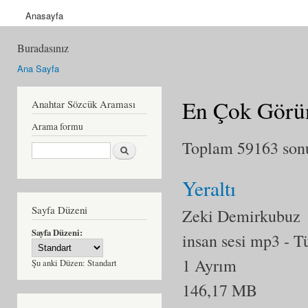
Anasayfa
Buradasınız
Ana Sayfa
En Çok Görün
Anahtar Sözcük Araması
Arama formu
Toplam 59163 sonuç
Ara
Yeraltı
Sayfa Düzeni
Zeki Demirkubuz
Sayfa Düzeni:
insan sesi mp3
- T
1 Ayrım
Şu anki Düzen:
Standart
146,17 MB