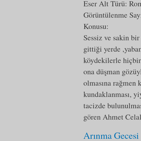
Eser Alt Türü:
Ro
Görüntülenme Say
Konusu:
Sessiz ve sakin bi
gittiği yerde ,yab
köydekilerle hiçbi
ona düşman gözüyl
olmasına rağmen k
kundaklanması, yiy
tacizde bulunulmas
gören Ahmet Celal 
Arınma Gecesi