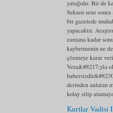
yatağıdır. Bir de 
Seksen sene sonra 
bir gazetede muhab
yapacaktır. Araşt
zamana kadar sonuç
kaybetmenin ne dem
çözmeye karar ver
Vera&#8217;yla ola
habersizdir&#8230
derinden anlatan m
kolay silip atamay
Kurtlar Vadisi 