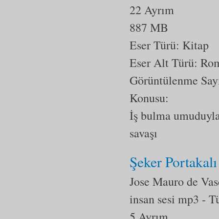
22 Ayrım
887 MB
Eser Türü: Kitap
Eser Alt Türü:
Ro
Görüntülenme Say
Konusu:
İş bulma umuduyla 
savaşı
Şeker Portakalı
Jose Mauro de Vas
insan sesi mp3
- T
5 Ayrım