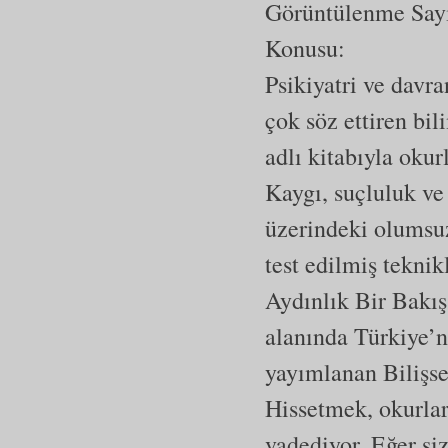
Görüntülenme Say
Konusu:
Psikiyatri ve davr
çok söz ettiren bi
adlı kitabıyla okur
Kaygı, suçluluk ve 
üzerindeki olumsuz
test edilmiş teknik
Aydınlık Bir Bakış
alanında Türkiye’n
yayımlanan Bilişsel
Hissetmek, okurlar
vadediyor. Eğer si