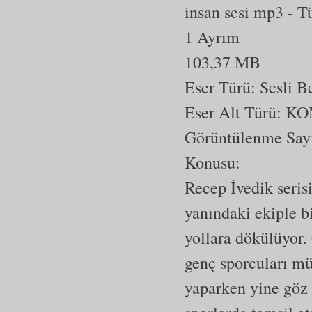
insan sesi mp3
- T
1 Ayrım
103,37 MB
Eser Türü: Sesli 
Eser Alt Türü:
KO
Görüntülenme Say
Konusu:
Recep İvedik seris
yanındaki ekiple b
yollara dökülüyor. 
genç sporcuları mü
yaparken yine göz ç