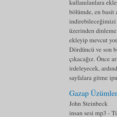
kullanılanlara ekl
bölümde, en basit a
indirebileceğimizi
üzerinden dinleme 
ekleyip mevcut yor
Dördüncü ve son b
çıkacağız. Önce ar
irdeleyecek, ardın
sayfalara gitme ip
Gazap Üzümler
John Steinbeck
insan sesi mp3
- T