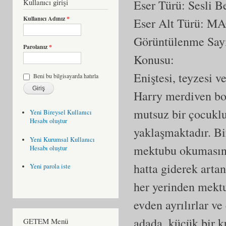
Kullanıcı girişi
Eser Türü: Sesli 
Kullanıcı Adınız
*
Eser Alt Türü:
MA
Görüntülenme Say
Parolanız
*
Konusu:
Eniştesi, teyzesi 
Beni bu bilgisayarda hatırla
Harry merdiven bo
mutsuz bir çocukl
Yeni Bireysel Kullanıcı
Hesabı oluştur
yaklaşmaktadır. Bir
Yeni Kurumsal Kullanıcı
mektubu okumasına
Hesabı oluştur
hatta giderek arta
Yeni parola iste
her yerinden mektu
evden ayrılırlar ve
adada, küçük bir k
GETEM Menü