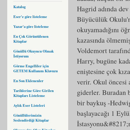
Katalog
Hagrid adında dev 
Eser'e göre listeleme
Büyücülük Okulu'nu
Yazar'a göre listeleme
okuyamadığını öğre
En Çok Görüntülenen
kazasında ölmemiş
Kitaplar
Voldemort tarafınd
Gönüllü Okuyucu Olmak
İstiyorum
Harry, bugüne kada
Görme Engelliler için
eniştesine çok kı
GETEM Kullanım Klavuzu
verir. Okul öncesi 
En Son Eklenenler
giderler. Buradan b
Tarihlerine Göre Girilen
Kitapları Listeleme
bir baykuş -Hedwig-
Aylık Eser Listeleri
başlayacağı 1 Eyl
Gönüllülerimizin
Seslendirdiği Kitaplar
İstasyonu&#8217;n
Okunmakta Olan Kitaplar