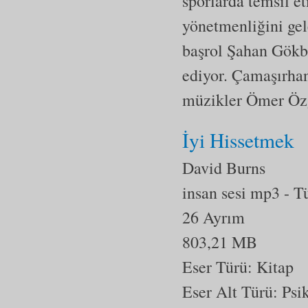
sporlarda temsil e
yönetmenliğini ge
başrol Şahan Gökba
ediyor. Çamaşırhan
müzikler Ömer Özg
İyi Hissetmek
David Burns
insan sesi mp3
- T
26 Ayrım
803,21 MB
Eser Türü: Kitap
Eser Alt Türü:
Psik