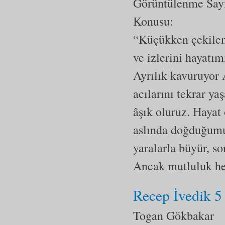
Görüntülenme Say
Konusu:
“Küçükken çekilen 
ve izlerini hayatı
Ayrılık kavuruyor
acılarını tekrar ya
âşık oluruz. Hayat
aslında doğduğumuz
yaralarla büyür, so
Ancak mutluluk he
Recep İvedik 5
Togan Gökbakar