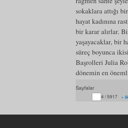
rağmen sahte şeyle
sokaklara attığı bi
hayat kadınına rast
bir karar alırlar. B
yaşayacaklar, bir h
süreç boyunca ikis
Başrolleri Julia R
dönemin en önemli
Sayfalar
Gitmek istediğiniz sayfa
4 / 5917
« il