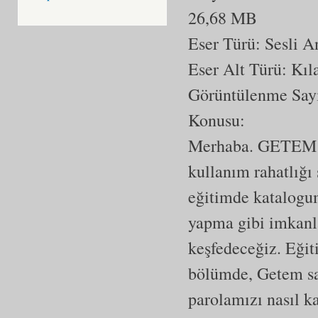
26,68 MB
Eser Türü: Sesli A
Eser Alt Türü:
Kıl
Görüntülenme Say
Konusu:
Merhaba. GETEM we
kullanım rahatlığı
eğitimde katalogu
yapma gibi imkanla
keşfedeceğiz. Eğit
bölümde, Getem say
parolamızı nasıl k