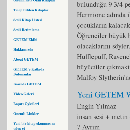
bulunduğu 9 3/4 pe
Talep Edilen Kitaplar
Hermione adında ik
Sesli Kitap Listesi
çocukların kalacakl
Sesli Betimleme
Öğrenciler büyük b
GETEM Ekibi
olacaklarını söyler
Hakkımızda
Hufflepuff, Ravencl
About GETEM
büyücüler çıkmakta
GETEM'e Katkıda
Bulunanlar
Malfoy Slytherin'ne
Basında GETEM
Yeni GETEM We
Video Galeri
Başarı Öyküleri
Engin Yılmaz
Önemli Linkler
insan sesi + metin
Yeni bir kitap okunmasını
7 Ayrım
talep et