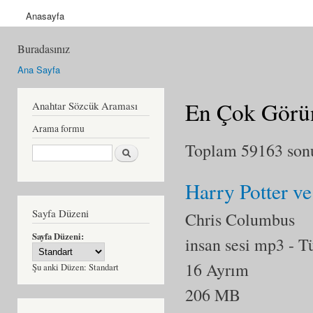
Anasayfa
Buradasınız
Ana Sayfa
En Çok Görün
Anahtar Sözcük Araması
Arama formu
Toplam 59163 sonuç
Ara
Harry Potter ve
Sayfa Düzeni
Chris Columbus
Sayfa Düzeni:
insan sesi mp3
- T
16 Ayrım
Şu anki Düzen:
Standart
206 MB