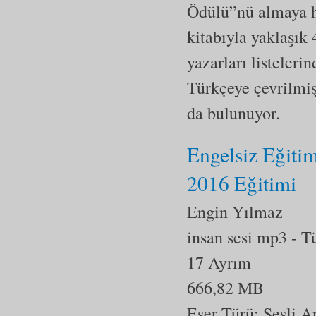
Ödülü”nü almaya h
kitabıyla yaklaşık
yazarları listeleri
Türkçeye çevrilmiş
da bulunuyor.
Engelsiz Eğitim
2016 Eğitimi
Engin Yılmaz
insan sesi mp3
- T
17 Ayrım
666,82 MB
Eser Türü: Sesli A