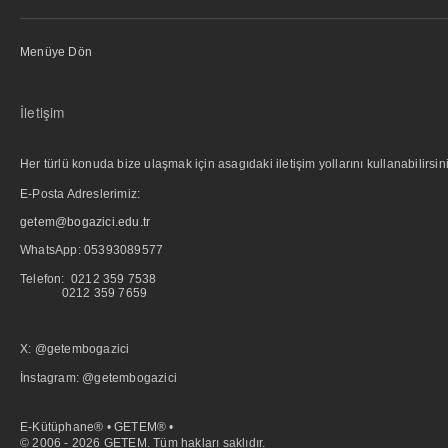
Menüye Dön
İletişim
Her türlü konuda bize ulaşmak için asagıdaki iletişim yollarını kullanabilirsini
E-Posta Adreslerimiz:
getem@bogazici.edu.tr
WhatsApp:
05393089577
Telefon: 0212 359 7538
0212 359 7659
X: @getembogazici
İnstagram: @getembogazici
E-Kütüphane® • GETEM® •
© 2006 - 2026 GETEM. Tüm hakları saklıdır.