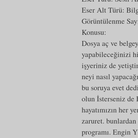
Eser Alt Türü:
Bil
Görüntülenme Say
Konusu:
Dosya aç ve belgey
yapabileceğinizi h
işyeriniz de yetişt
neyi nasıl yapacağ
bu soruya evet ded
olun İsterseniz de 
hayatımızın her ye
zaruret. bunlardan
programı. Engin Yı