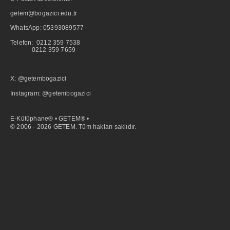
getem@bogazici.edu.tr
WhatsApp:
05393089577
Telefon: 0212 359 7538
0212 359 7659
X: @getembogazici
İnstagram: @getembogazici
E-Kütüphane® • GETEM® •
© 2006 - 2026 GETEM. Tüm hakları saklıdır.