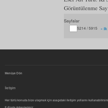
Görüntülenme Say
Sayfalar
Gitmek istediğiniz sayfa
5214 / 5915
« ilk
Menüye Dön
İletişim
Her türlü konuda bize ulaşmak için asagıdaki iletişim yollarını kullanabilirsini
E-Posta Adreslerimiz: