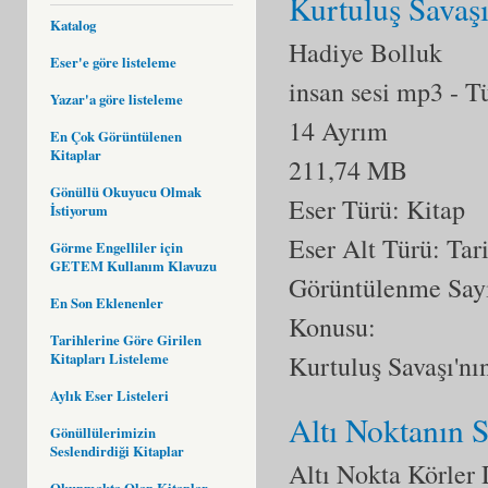
Kurtuluş Savaşı
Katalog
Hadiye Bolluk
Eser'e göre listeleme
insan sesi mp3
- T
Yazar'a göre listeleme
14 Ayrım
En Çok Görüntülenen
Kitaplar
211,74 MB
Gönüllü Okuyucu Olmak
Eser Türü: Kitap
İstiyorum
Eser Alt Türü:
Tar
Görme Engelliler için
GETEM Kullanım Klavuzu
Görüntülenme Say
En Son Eklenenler
Konusu:
Tarihlerine Göre Girilen
Kitapları Listeleme
Kurtuluş Savaşı'nı
Aylık Eser Listeleri
Altı Noktanın 
Gönüllülerimizin
Seslendirdiği Kitaplar
Altı Nokta Körler
Okunmakta Olan Kitaplar