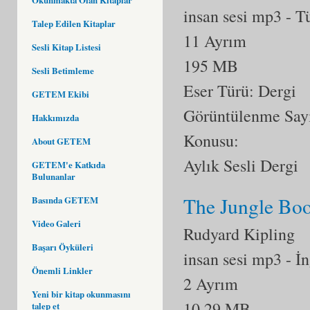
insan sesi mp3
- T
Talep Edilen Kitaplar
11 Ayrım
Sesli Kitap Listesi
195 MB
Sesli Betimleme
Eser Türü: Dergi
GETEM Ekibi
Görüntülenme Say
Hakkımızda
Konusu:
About GETEM
Aylık Sesli Dergi
GETEM'e Katkıda
Bulunanlar
The Jungle Bo
Basında GETEM
Video Galeri
Rudyard Kipling
Başarı Öyküleri
insan sesi mp3
- İ
Önemli Linkler
2 Ayrım
Yeni bir kitap okunmasını
10,29 MB
talep et