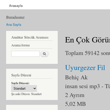
Anasayfa
Buradasınız
Ana Sayfa
En Çok Görün
Anahtar Sözcük Araması
Arama formu
Toplam 59142 sonu
Ara
Uyurgezer Fil
Sayfa Düzeni
Behiç Ak
Sayfa Düzeni:
insan sesi mp3
- T
2 Ayrım
Şu anki Düzen:
Standart
5,02 MB