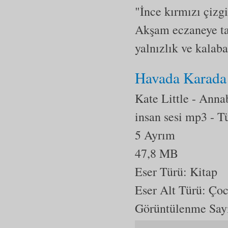
"İnce kırmızı çizgi
Akşam eczaneye tak
yalnızlık ve kalabal
Havada Karada
Kate Little - Ann
insan sesi mp3
- T
5 Ayrım
47,8 MB
Eser Türü: Kitap
Eser Alt Türü:
Çoc
Görüntülenme Say