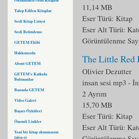
11,14 MB
Talep Edilen Kitaplar
Eser Türü: Kitap
Sesli Kitap Listesi
Eser Alt Türü:
Kat
Sesli Betimleme
Görüntülenme Say
GETEM Ekibi
Hakkımızda
The Little Red
About GETEM
Olivier Dezutter
GETEM'e Katkıda
Bulunanlar
insan sesi mp3
- İ
Basında GETEM
2 Ayrım
Video Galeri
15,70 MB
Başarı Öyküleri
Eser Türü: Kitap
Önemli Linkler
Eser Alt Türü:
Kat
Yeni bir kitap okunmasını
Görüntülenme Say
talep et