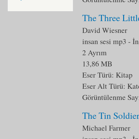
The Three Littl
David Wiesner
insan sesi mp3
- İ
2 Ayrım
13,86 MB
Eser Türü: Kitap
Eser Alt Türü:
Kat
Görüntülenme Say
The Tin Soldie
Michael Farmer
insan sesi mp3
- İ