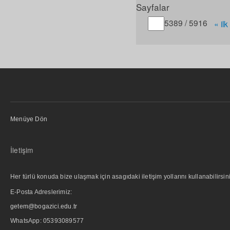
Sayfalar
Gitmek istediğiniz sayfa
5389 / 5916
« ilk
Menüye Dön
İletişim
Her türlü konuda bize ulaşmak için asagıdaki iletişim yollarını kullanabilirsini
E-Posta Adreslerimiz:
getem@bogazici.edu.tr
WhatsApp:
05393089577