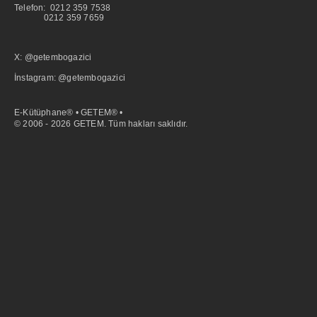
Telefon: 0212 359 7538
0212 359 7659
X: @getembogazici
İnstagram: @getembogazici
E-Kütüphane® • GETEM® •
© 2006 - 2026 GETEM. Tüm hakları saklıdır.