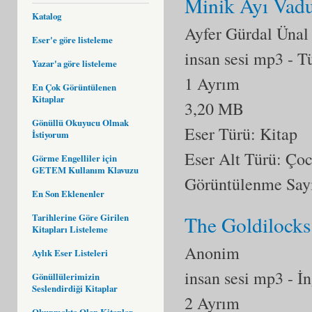
Minik Ayı Vadu
Katalog
Ayfer Gürdal Ünal
Eser'e göre listeleme
insan sesi mp3
- T
Yazar'a göre listeleme
1 Ayrım
En Çok Görüntülenen
Kitaplar
3,20 MB
Gönüllü Okuyucu Olmak
Eser Türü: Kitap
İstiyorum
Eser Alt Türü:
Çoc
Görme Engelliler için
GETEM Kullanım Klavuzu
Görüntülenme Say
En Son Eklenenler
Tarihlerine Göre Girilen
The Goldilocks
Kitapları Listeleme
Anonim
Aylık Eser Listeleri
insan sesi mp3
- İ
Gönüllülerimizin
Seslendirdiği Kitaplar
2 Ayrım
Okunmakta Olan Kitaplar