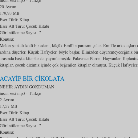
insan sesi mp3
- Türkçe
20 Ayrım
179,93 MB
Eser Türü: Kitap
Eser Alt Türü:
Çocuk Kitabı
Görüntülenme Sayısı:
7
Konusu:
Melon şapkalı kötü bir adam, küçük Emil'in parasını çalar. Emil'le arkadaşları d
ardına düşerler. Küçük Hafiyeler, böyle başlar. Elinizden düşüremeyeceğiniz bi
arasında başka kitaplar da yayımlamıştık: Palavracı Baron, Hayvanlar Toplantıs
kitaplar, çocuk dizimiz içinde çok beğenilen kitaplar olmuştu. Küçük Hafiyeler
ACAYİP BİR ÇİKOLATA
NEHİR AYDIN GÖKDUMAN
insan sesi mp3
- Türkçe
2 Ayrım
17,57 MB
Eser Türü: Kitap
Eser Alt Türü:
Çocuk Kitabı
Görüntülenme Sayısı:
7
Konusu: