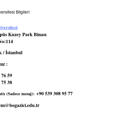
rsitesi Bilgileri
versitesi
üs Kuzey Park Binası
No:114
 / İstanbul
ız :
 76 59
 75 38
+90 539 308 95 77
tı (Sadece mesaj):
em@bogazici.edu.tr