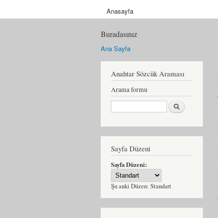
Anasayfa
Buradasınız
Ana Sayfa
Anahtar Sözcük Araması
Arama formu
Ara
Sayfa Düzeni
Sayfa Düzeni:
Şu anki Düzen:
Standart