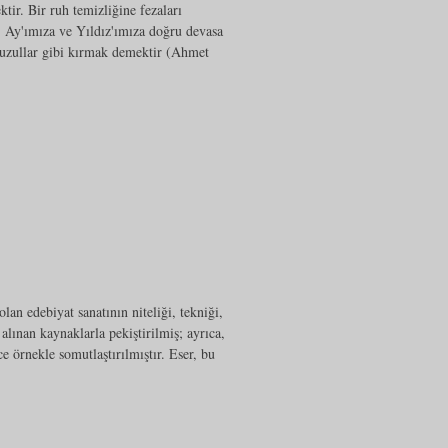
ir. Bir ruh temizliğine fezaları
 Ay'ımıza ve Yıldız'ımıza doğru devasa
, buzullar gibi kırmak demektir (Ahmet
lan edebiyat sanatının niteliği, tekniği,
n alınan kaynaklarla pekiştirilmiş; ayrıca,
e örnekle somutlaştırılmıştır. Eser, bu