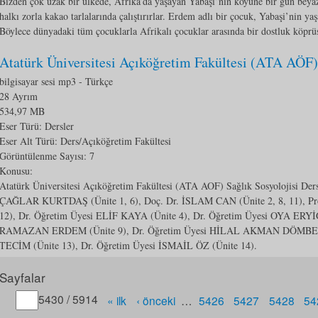
Bizden çok uzak bir ülkede, Afrika’da yaşayan Yabaşi’nin köyüne bir gün beyaz
halkı zorla kakao tarlalarında çalıştırırlar. Erdem adlı bir çocuk, Yabaşi’nin ya
Böylece dünyadaki tüm çocuklarla Afrikalı çocuklar arasında bir dostluk köprü
Atatürk Üniversitesi Açıköğretim Fakültesi (ATA AÖF) 
bilgisayar sesi mp3
- Türkçe
28 Ayrım
534,97 MB
Eser Türü: Dersler
Eser Alt Türü:
Ders/Açıköğretim Fakültesi
Görüntülenme Sayısı:
7
Konusu:
Atatürk Üniversitesi Açıköğretim Fakültesi (ATA AOF) Sağlık Sosyolojisi De
ÇAĞLAR KURTDAŞ (Ünite 1, 6), Doç. Dr. İSLAM CAN (Ünite 2, 8, 11), Pr
12), Dr. Öğretim Üyesi ELİF KAYA (Ünite 4), Dr. Öğretim Üyesi OYA ERYİ
RAMAZAN ERDEM (Ünite 9), Dr. Öğretim Üyesi HİLAL AKMAN DÖMBEKC
TECİM (Ünite 13), Dr. Öğretim Üyesi İSMAİL ÖZ (Ünite 14).
Sayfalar
Gitmek istediğiniz sayfa numarasını belirtin
5430 / 5914
« ilk
‹ önceki
…
5426
5427
5428
54