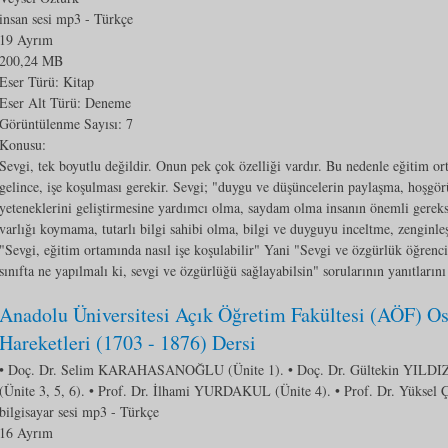
insan sesi mp3
- Türkçe
19 Ayrım
200,24 MB
Eser Türü: Kitap
Eser Alt Türü:
Deneme
Görüntülenme Sayısı:
7
Konusu:
Sevgi, tek boyutlu değildir. Onun pek çok özelliği vardır. Bu nedenle eğitim o
gelince, işe koşulması gerekir. Sevgi; "duygu ve düşüncelerin paylaşma, hoşgör
yeteneklerini geliştirmesine yardımcı olma, saydam olma insanın önemli gereks
varlığı koymama, tutarlı bilgi sahibi olma, bilgi ve duyguyu inceltme, zenginle
"Sevgi, eğitim ortamında nasıl işe koşulabilir" Yani "Sevgi ve özgürlük öğrenci
sınıfta ne yapılmalı ki, sevgi ve özgürlüğü sağlayabilsin" sorularının yanıtlarını 
Anadolu Üniversitesi Açık Öğretim Fakültesi (AÖF) O
Hareketleri (1703 - 1876) Dersi
• Doç. Dr. Selim KARAHASANOĞLU (Ünite 1). • Doç. Dr. Gültekin YILDIZ 
(Ünite 3, 5, 6). • Prof. Dr. İlhami YURDAKUL (Ünite 4). • Prof. Dr. Yüksel 
bilgisayar sesi mp3
- Türkçe
16 Ayrım