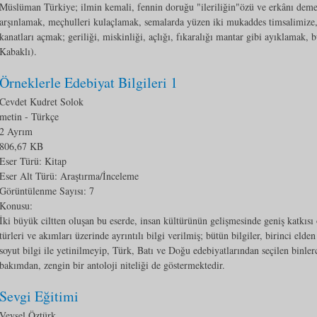
Müslüman Türkiye; ilmin kemali, fennin doruğu "ileriliğin"özü ve erkânı demekt
arşınlamak, meçhulleri kulaçlamak, semalarda yüzen iki mukaddes timsalimize,
kanatları açmak; geriliği, miskinliği, açlığı, fıkaralığı mantar gibi ayıklamak
Kabaklı).
Örneklerle Edebiyat Bilgileri 1
Cevdet Kudret Solok
metin
- Türkçe
2 Ayrım
806,67 KB
Eser Türü: Kitap
Eser Alt Türü:
Araştırma/İnceleme
Görüntülenme Sayısı:
7
Konusu:
İki büyük ciltten oluşan bu eserde, insan kültürünün gelişmesinde geniş katkısı o
türleri ve akımları üzerinde ayrıntılı bilgi verilmiş; bütün bilgiler, birinci elde
soyut bilgi ile yetinilmeyip, Türk, Batı ve Doğu edebiyatlarından seçilen binlerc
bakımdan, zengin bir antoloji niteliği de göstermektedir.
Sevgi Eğitimi
Veysel Öztürk