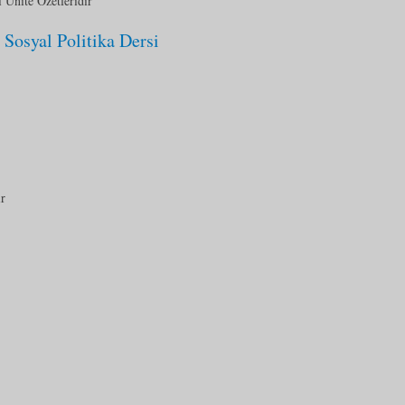
 Ünite Özetleridir
Sosyal Politika Dersi
ir