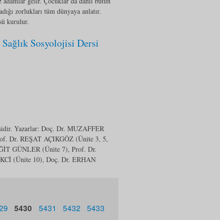
 adamlar gelir. Çocuklar da dâhil bütün
şadığı zorlukları tüm dünyaya anlatır.
sü kurulur.
Sağlık Sosyolojisi Dersi
rsidir. Yazarlar: Doç. Dr. MUZAFFER
of. Dr. REŞAT AÇIKGÖZ (Ünite 3, 5,
ĞİT GÜNLER (Ünite 7), Prof. Dr.
İ (Ünite 10), Doç. Dr. ERHAN
29
5430
5431
5432
5433