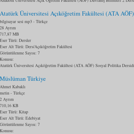
Anadolu Üniversitesi Açık Öğretim Fakültesi (AÖF) Davranış Bilimleri 2 Dersi
Atatürk Üniversitesi Açıköğretim Fakültesi (ATA AÖF) 
bilgisayar sesi mp3
- Türkçe
28 Ayrım
717,87 MB
Eser Türü: Dersler
Eser Alt Türü:
Ders/Açıköğretim Fakültesi
Görüntülenme Sayısı:
7
Konusu:
Atatürk Üniversitesi Açıköğretim Fakültesi (ATA AÖF) Sosyal Politika Dersid
Müslüman Türkiye
Ahmet Kabaklı
metin
- Türkçe
2 Ayrım
710,16 KB
Eser Türü: Kitap
Eser Alt Türü:
Edebiyat
Görüntülenme Sayısı:
7
Konusu: