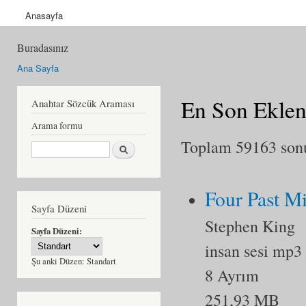
Anasayfa
Buradasınız
Ana Sayfa
En Son Eklen
Anahtar Sözcük Araması
Arama formu
Toplam 59163 sonu
Ara
Four Past M
Sayfa Düzeni
Stephen King
Sayfa Düzeni:
insan sesi mp3
Şu anki Düzen:
Standart
8 Ayrım
251,93 MB