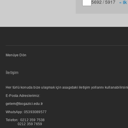
Gitmek istediğiniz sayfa
5692 / 5917
« ilk
Menüye Dön
İletişim
Her türlü konuda bize ulaşmak için asagıdaki iletişim yollarını kullanabilirsini
E-Posta Adreslerimiz:
getem@bogazici.edu.tr
WhatsApp:
05393089577
Telefon: 0212 359 7538
0212 359 7659