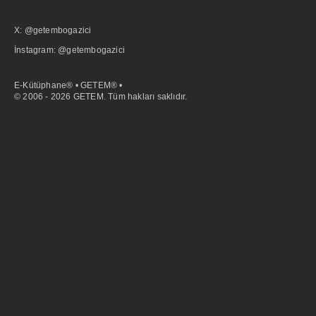
X: @getembogazici
İnstagram: @getembogazici
E-Kütüphane® • GETEM® •
© 2006 - 2026 GETEM. Tüm hakları saklıdır.