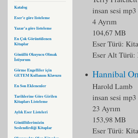
Katalog
insan sesi mp3
Eser'e göre listeleme
4 Ayrım
Yazar'a göre listeleme
104,67 MB
En Çok Görüntülenen
Eser Türü:
Kit
Kitaplar
Eser Alt Türü:
Gönüllü Okuyucu Olmak
İstiyorum
Görme Engelliler için
Hannibal O
GETEM Kullanım Klavuzu
Harold Lamb
En Son Eklenenler
insan sesi mp3
Tarihlerine Göre Girilen
Kitapları Listeleme
23 Ayrım
Aylık Eser Listeleri
153,98 MB
Gönüllülerimizin
Seslendirdiği Kitaplar
Eser Türü:
Kit
Okunmakta Olan Kitaplar