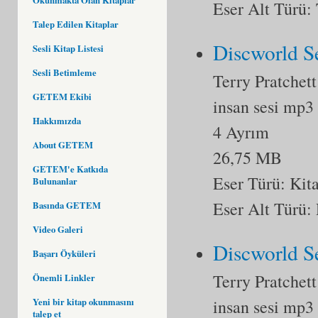
Eser Alt Türü:
Talep Edilen Kitaplar
Discworld Se
Sesli Kitap Listesi
Sesli Betimleme
Terry Pratchett
GETEM Ekibi
insan sesi mp3
Hakkımızda
4 Ayrım
About GETEM
26,75 MB
GETEM'e Katkıda
Eser Türü:
Kit
Bulunanlar
Eser Alt Türü:
Basında GETEM
Video Galeri
Discworld S
Başarı Öyküleri
Terry Pratchett
Önemli Linkler
insan sesi mp3
Yeni bir kitap okunmasını
talep et