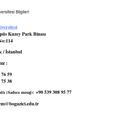
rsitesi Bilgileri
versitesi
üs Kuzey Park Binası
No:114
 / İstanbul
ız :
 76 59
 75 38
+90 539 308 95 77
tı (Sadece mesaj):
em@bogazici.edu.tr