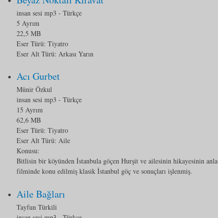
insan sesi mp3
- Türkçe
5 Ayrım
22,5 MB
Eser Türü:
Tiyatro
Eser Alt Türü:
Arkası Yarın
Acı Gurbet
Münir Özkul
insan sesi mp3
- Türkçe
15 Ayrım
62,6 MB
Eser Türü:
Tiyatro
Eser Alt Türü:
Aile
Konusu:
Bitlisin bir köyünden İstanbula göçen Hurşit ve ailesinin hikayesinin anla
filminde konu edilmiş klasik İstanbul göç ve sonuçları işlenmiş.
Aile Bağları
Tayfun Türkili
insan sesi mp3
- Türkçe