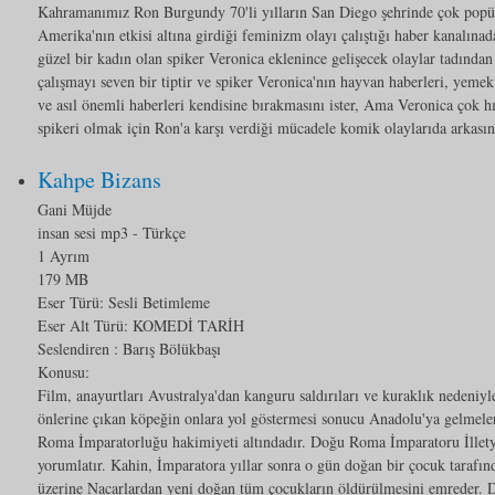
Kahramanımız Ron Burgundy 70'li yılların San Diego şehrinde çok popüle
Amerika'nın etkisi altına girdiği feminizm olayı çalıştığı haber kanalınad
güzel bir kadın olan spiker Veronica eklenince gelişecek olaylar tadınd
çalışmayı seven bir tiptir ve spiker Veronica'nın hayvan haberleri, yemek
ve asıl önemli haberleri kendisine bırakmasını ister, Ama Veronica çok hır
spikeri olmak için Ron'a karşı verdiği mücadele komik olaylarıda arkasın
Kahpe Bizans
Gani Müjde
insan sesi mp3
- Türkçe
1 Ayrım
179 MB
Eser Türü:
Sesli Betimleme
Eser Alt Türü:
KOMEDİ TARİH
Seslendiren : Barış Bölükbaşı
Konusu:
Film, anayurtları Avustralya'dan kanguru saldırıları ve kuraklık nedeniy
önlerine çıkan köpeğin onlara yol göstermesi sonucu Anadolu'ya gelmel
Roma İmparatorluğu hakimiyeti altındadır. Doğu Roma İmparatoru İllety
yorumlatır. Kahin, İmparatora yıllar sonra o gün doğan bir çocuk tarafınd
üzerine Nacarlardan yeni doğan tüm çocukların öldürülmesini emreder. D