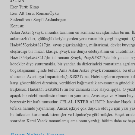
432 MB
Eser Türü:
Kitap
Eser Alt Türü:
Roman/Öykü
Seslendiren : Serpil Arslanbogan
Konusu:
Aslan Asker Şvayk, insanlık tarihinin en acımasız savaşlarından birini,
anlamsızlıkları, gülünçlükleriyle yerden yere vuran bir yergi başyapıtı. Ç
Ha&#353;ek&#8217;in, savaş çığırtkanlığını, militarizmi, devlet buyur
eleştirdiği bir mizah klasiği. Şvayk ise dünya edebiyatının en unutulmaz k
Ha&#353;ek&#8217;in kahramanı Şvayk, Prag&#8217;da bir yandan soysuz
köpekler diye yutturmakla, bir yandan da dizlerindeki romatizma ağrıları
boğazlaşmanın içinde bulur. Ama Aslan Asker Şvayk romanında, bu ulusl
ulusunun Avusturya İmparatorluğu&#8217;na, Habsburgların egemen kılm
karşı gösterdikleri direnişin, verdikleri bağımsızlık savaşımının gündelik
kuşkusuz, Ha&#353;ek&#8217;in her zamanki ince alaycılığıyla. O yüzde
apaçık bir edebî manifesto olmasının yanı sıra, Avusturya ve Alman buy
benzersiz bir kafa tutuşudur. CELÂL ÜSTER ALINTI: Jaroslav Haşek, kit
tefrika halinde yayınlamış. Ancak içkiye çok düşkün olduğu için yazı ya
bu tutkudan kurtarmak istemişler ve Lipnice'ye götürmüşler. Haşek orad
sonradan Karel Vanek tamamlamış ama onun yazdığı bölüm daha az başar
Beyaz Noktalı Kıravat