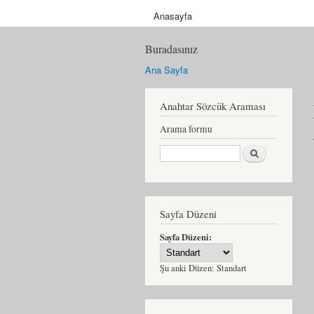
Anasayfa
Buradasınız
Ana Sayfa
Anahtar Sözcük Araması
Arama formu
Ara
Sayfa Düzeni
Sayfa Düzeni:
Şu anki Düzen:
Standart