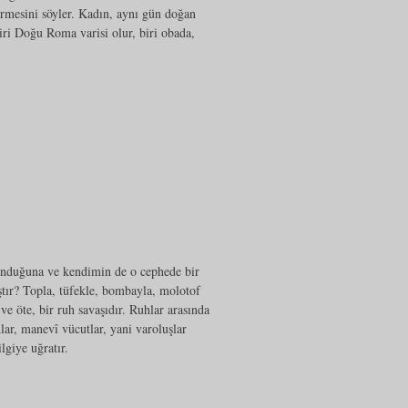
ürmesini söyler. Kadın, aynı gün doğan
Biri Doğu Roma varisi olur, biri obada,
lunduğuna ve kendimin de o cephede bir
tır? Topla, tüfekle, bombayla, molotof
ve öte, bir ruh savaşıdır. Ruhlar arasında
lar, manevî vücutlar, yani varoluşlar
lgiye uğratır.