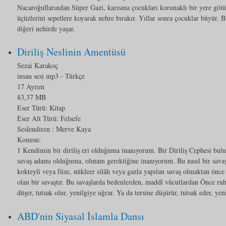
Nacaroğullarından Süper Gazi, karısına çocukları korunaklı bir yere göt
üçüzlerini sepetlere koyarak nehre bırakır. Yıllar sonra çocuklar büyür. 
diğeri nehirde yaşar.
Diriliş Neslinin Amentüsü
Sezai Karakoç
insan sesi mp3
- Türkçe
17 Ayrım
83,37 MB
Eser Türü:
Kitap
Eser Alt Türü:
Felsefe
Seslendiren : Merve Kaya
Konusu:
1 Kendimin bir diriliş eri olduğuma inanıyorum. Bir Diriliş Cephesi bu
savaş adamı olduğuma, olmam gerektiğine inanıyorum. Bu nasıl bir savaş
kokteyli veya füze, nükleer silâh veya gazla yapılan savaş olmaktan önce 
olan bir savaştır. Bu savaşlarda bedenlerden, maddî vücutlardan Önce ruh
düşer, tutsak olur, yenilgiye uğrar. Ya da tersine düşürür, tutsak eder, yeni
ABD'nin Siyasal İslamla Dansı