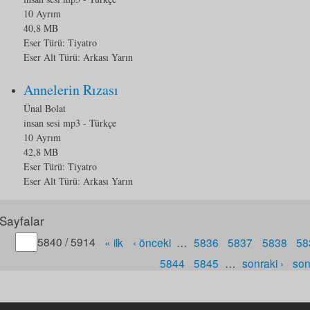
10 Ayrım
40,8 MB
Eser Türü:
Tiyatro
Eser Alt Türü:
Arkası Yarın
Annelerin Rızası
Ünal Bolat
insan sesi mp3
- Türkçe
10 Ayrım
42,8 MB
Eser Türü:
Tiyatro
Eser Alt Türü:
Arkası Yarın
Sayfalar
Gitmek istediğiniz sayfa numarasını belirtin
5840 / 5914
« ilk
‹ önceki
…
5836
5837
5838
58
5844
5845
…
sonraki ›
son