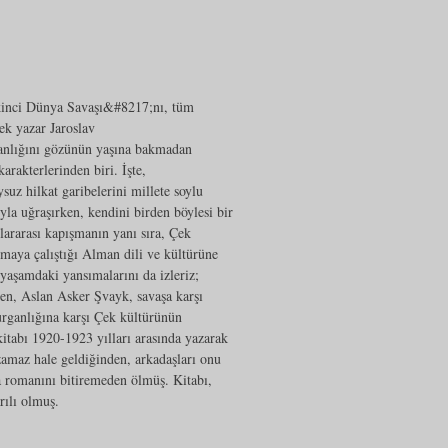
 İkinci Dünya Savaşı&#8217;nı, tüm
ek yazar Jaroslav
ganlığını gözünün yaşına bakmadan
arakterlerinden biri. İşte,
 hilkat garibelerini millete soylu
yla uğraşırken, kendini birden böylesi bir
ararası kapışmanın yanı sıra, Çek
aya çalıştığı Alman dili ve kültürüne
 yaşamdaki yansımalarını da izleriz;
n, Aslan Asker Şvayk, savaşa karşı
urganlığına karşı Çek kültürünün
abı 1920-1923 yılları arasında yazarak
zamaz hale geldiğinden, arkadaşları onu
a romanını bitiremeden ölmüş. Kitabı,
ılı olmuş.