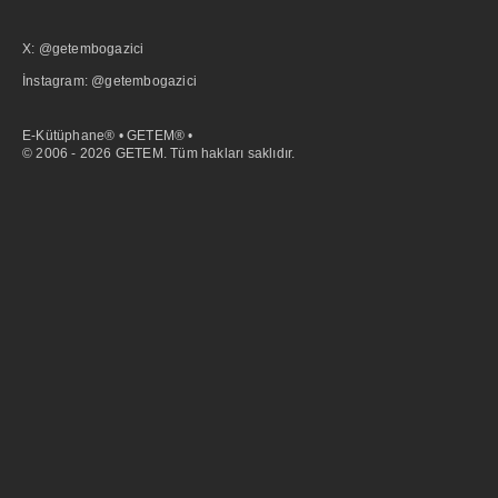
X: @getembogazici
İnstagram: @getembogazici
E-Kütüphane® • GETEM® •
© 2006 - 2026 GETEM. Tüm hakları saklıdır.