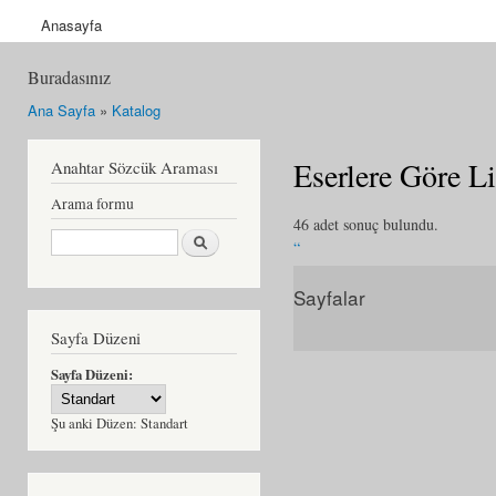
Anasayfa
Buradasınız
Ana Sayfa
»
Katalog
Eserlere Göre L
Anahtar Sözcük Araması
Arama formu
46 adet sonuç bulundu.
Ara
“
Sayfalar
Gitmek istediğiniz sayfa
Sayfa Düzeni
Sayfa Düzeni:
Şu anki Düzen:
Standart