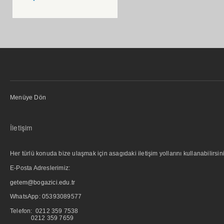
Menüye Dön
İletişim
Her türlü konuda bize ulaşmak için asagıdaki iletişim yollarını kullanabilirsini
E-Posta Adreslerimiz:
getem@bogazici.edu.tr
WhatsApp:
05393089577
Telefon: 0212 359 7538
0212 359 7659