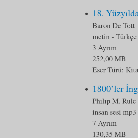
18. Yüzyılda
Baron De Tott
metin
- Türkçe
3 Ayrım
252,00 MB
Eser Türü:
Kit
1800’ler İng
Phılıp M. Rule
insan sesi mp3
7 Ayrım
130,35 MB