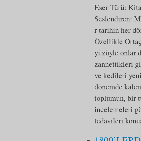
Eser Türü:
Kit
Seslendiren: 
r tarihin her 
Özellikle Ortaç
yüzüyle onlar d
zannettikleri g
ve kedileri yen
dönemde kaleme
toplumun, bir t
incelemeleri gö
tedavileri kon
1800’LER