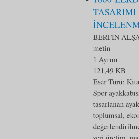
TASARIMI
İNCELENM
BERFİN ALŞ
metin
1 Ayrım
121,49 KB
Eser Türü:
Kit
Spor ayakkabısı
tasarlanan ayak
toplumsal, ekon
değerlendirilme
seri üretim, ma