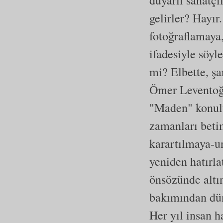
duyarlı sanatçı
gelirler? Hayı
fotoğraflamaya
ifadesiyle söy
mi? Elbette, şa
Ömer Leventoğl
"Maden" konulu
zamanları betim
karartılmaya-un
yeniden hatırl
önsözünde altın
bakımından düny
Her yıl insan h