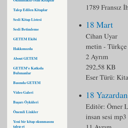
1789 Fransız İh
Talep Edilen Kitaplar
Sesli Kitap Listesi
18 Mart
Sesli Betimleme
Cihan Uyar
GETEM Ekibi
metin
- Türkçe
Hakkımızda
2 Ayrım
About GETEM
292,58 KB
GETEM'e Katkıda
Bulunanlar
Eser Türü:
Kit
Basında GETEM
18 Yazardan
Video Galeri
Başarı Öyküleri
Editör: Ömer 
Önemli Linkler
insan sesi mp3
Yeni bir kitap okunmasını
11 Ayrım
talep et