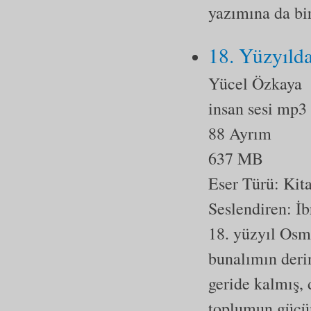
yazımına da bi
18. Yüzyıld
Yücel Özkaya
insan sesi mp3
88 Ayrım
637 MB
Eser Türü:
Kit
Seslendiren: İ
18. yüzyıl Osm
bunalımın derin
geride kalmış, 
toplumun gücün