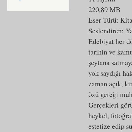
220,89 MB
Eser Türü:
Kit
Seslendiren: 
Edebiyat her dö
tarihin ve kamu
şeytana satmaya
yok saydığı hak
zaman açık, ki
özü gereği muha
Gerçekleri görü
heykel, fotoğra
estetize edip 