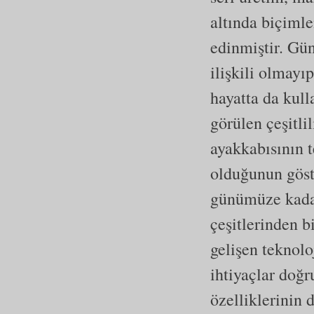
altında biçiml
edinmiştir. Gü
ilişkili olmay
hayatta da kul
görülen çeşitlil
ayakkabısının t
olduğunun göste
günümüze kadar
çeşitlerinden b
gelişen teknolo
ihtiyaçlar doğr
özelliklerinin