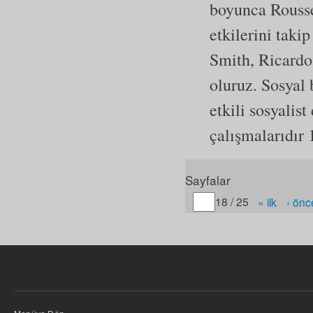
boyunca Rousse
etkilerini taki
Smith, Ricardo,
oluruz. Sosyal 
etkili sosyalis
çalışmalarıdır
Sayfalar
Gitmek istediğiniz sayfa
18 / 25
« ilk
‹ önc