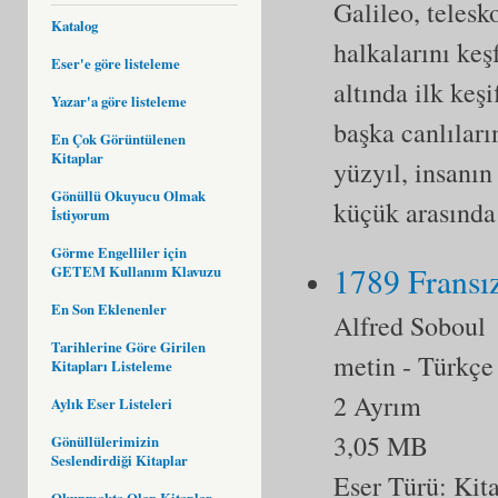
Galileo, telesk
Katalog
halkalarını ke
Eser'e göre listeleme
altında ilk keş
Yazar'a göre listeleme
başka canlıları
En Çok Görüntülenen
Kitaplar
yüzyıl, insanın
Gönüllü Okuyucu Olmak
küçük arasınd
İstiyorum
Görme Engelliler için
1789 Fransız
GETEM Kullanım Klavuzu
En Son Eklenenler
Alfred Soboul
Tarihlerine Göre Girilen
metin
- Türkçe
Kitapları Listeleme
2 Ayrım
Aylık Eser Listeleri
3,05 MB
Gönüllülerimizin
Seslendirdiği Kitaplar
Eser Türü:
Kit
Okunmakta Olan Kitaplar