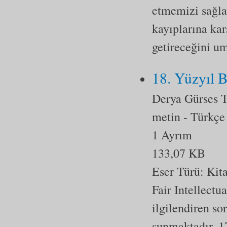
etmemizi sağla
kayıplarına kar
getireceğini u
18. Yüzyıl 
Derya Gürses 
metin
- Türkçe
1 Ayrım
133,07 KB
Eser Türü:
Kit
Fair Intellect
ilgilendiren s
sunmaktadır. 1