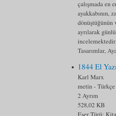
çalışmada en er
ayakkabının, z
dönüştüğünün v
ayrılarak günlü
incelemektedir
Tasarımlar, Ay
1844 El Yaz
Karl Marx
metin
- Türkçe
2 Ayrım
528,02 KB
Eser Türü:
Kit