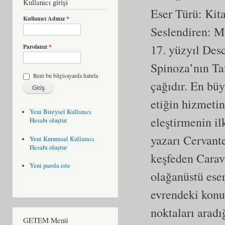
Kullanıcı girişi
Eser Türü:
Kit
Kullanıcı Adınız
*
Seslendiren: 
17. yüzyıl Desc
Parolanız
*
Spinoza’nın Ta
Beni bu bilgisayarda hatırla
çağıdır. En bü
etiğin hizmetin
Yeni Bireysel Kullanıcı
eleştirmenin i
Hesabı oluştur
yazarı Cervant
Yeni Kurumsal Kullanıcı
Hesabı oluştur
keşfeden Carav
Yeni parola iste
olağanüstü eser
evrendeki konu
noktaları aradı
GETEM Menü