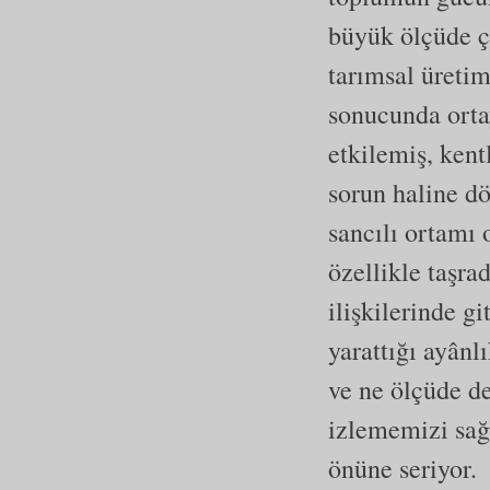
büyük ölçüde çö
tarımsal üreti
sonucunda orta
etkilemiş, kent
sorun haline d
sancılı ortamı 
özellikle taşra
ilişkilerinde g
yarattığı ayân
ve ne ölçüde de
izlememizi sağ
önüne seriyor.