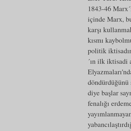
1843-46 Marx´ın 
içinde Marx, bu
karşı kullanma
kısmı kaybolmu
politik iktisad
´ın ilk iktisad
Elyazmaları'nda
döndürdüğünü sö
diye başlar say
fenalığı erdem
yayımlanmayan 
yabancılaştırdı