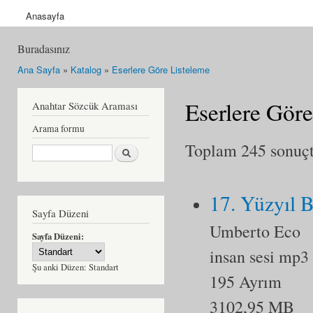
Anasayfa
Buradasınız
Ana Sayfa
»
Katalog
»
Eserlere Göre Listeleme
Eserlere Göre
Anahtar Sözcük Araması
Arama formu
Toplam 245 sonuçta
Ara
17. Yüzyıl 
Sayfa Düzeni
Umberto Eco
Sayfa Düzeni:
insan sesi mp3
Şu anki Düzen:
Standart
195 Ayrım
3102,95 MB