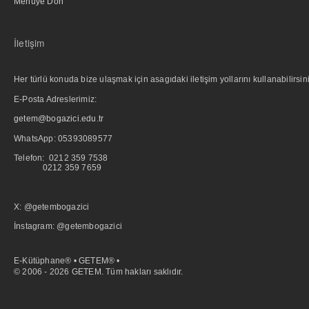
Menüye Dön
İletişim
Her türlü konuda bize ulaşmak için asagıdaki iletişim yollarını kullanabilirsini
E-Posta Adreslerimiz:
getem@bogazici.edu.tr
WhatsApp:
05393089577
Telefon: 0212 359 7538
0212 359 7659
X: @getembogazici
İnstagram: @getembogazici
E-Kütüphane® • GETEM® •
© 2006 - 2026 GETEM. Tüm hakları saklıdır.