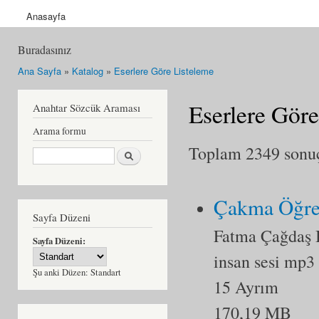
Anasayfa
Buradasınız
Ana Sayfa
»
Katalog
»
Eserlere Göre Listeleme
Eserlere Göre
Anahtar Sözcük Araması
Arama formu
Toplam 2349 sonuçt
Ara
Çakma Öğre
Sayfa Düzeni
Fatma Çağdaş 
Sayfa Düzeni:
insan sesi mp3
Şu anki Düzen:
Standart
15 Ayrım
170,19 MB