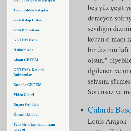
beş yüz çeşit 
Talep Edilen Kitaplar
demeyen sofray
Sesli Kitap Listesi
sevdiğin dizin
Sesli Betimleme
kocan o maçı i
GETEM Ekibi
bir dizinin laf
Hakkımızda
olsun," diyebil
About GETEM
ilgilenen ve on
GETEM'e Katkıda
Bulunanlar
sefasını sürmes
Basında GETEM
Sorunsuz ve mut
Video Galeri
Başarı Öyküleri
Çalardı Base
Önemli Linkler
Louis Aragon
Yeni bir kitap okunmasını
talep et