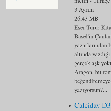
metin
- Türkçe
3 Ayrım
26,43 MB
Eser Türü:
Kit
Basel'in Çanla
yazarlarından 
altında yazdığı
gerçek aşk yokt
Aragon, bu rom
beğendiremeyece
yazıyorsun?...
Calciday D3