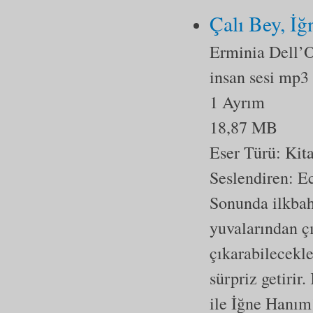
Çalı Bey, İ
Erminia Dell’
insan sesi mp3
1 Ayrım
18,87 MB
Eser Türü:
Kit
Seslendiren: E
Sonunda ilkbaha
yuvalarından çı
çıkarabilecekle
sürpriz getirir.
ile İğne Hanım’