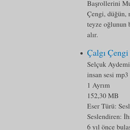
Başrollerini M
Çengi, düğün, 
teyze oğlunun b
alır.
Çalgı Çengi
Selçuk Aydemi
insan sesi mp3
1 Ayrım
152,30 MB
Eser Türü:
Ses
Seslendiren: İ
6 yıl önce bula