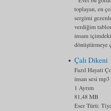
" Evet bu görd
toplayan, en ç
sergimi gezenl
verdiğim tablom
insanı içimdeki
dönüştürmeye ça
Çalı Dikeni
Fazıl Hayati Ç
insan sesi mp3
1 Ayrım
81,48 MB
Eser Türü:
Tiy