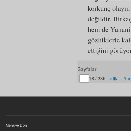
korkunç olayın
değildir. Birk
hem de Yunanist
gözlüklerle ka
ettiğini görüyo
Sayfalar
Gitmek istediğiniz sayfa
18 / 235
« ilk
‹ ön
Menüye Dön