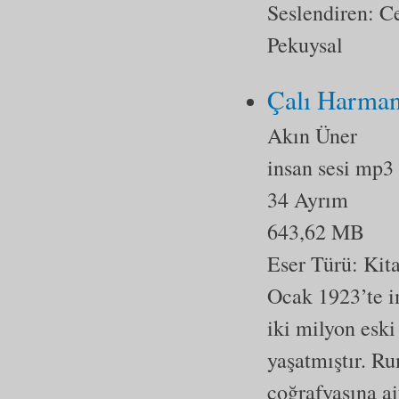
Seslendiren: C
Pekuysal
Çalı Harman
Akın Üner
insan sesi mp3
34 Ayrım
643,62 MB
Eser Türü:
Kit
Ocak 1923’te i
iki milyon esk
yaşatmıştır. R
coğrafyasına ai