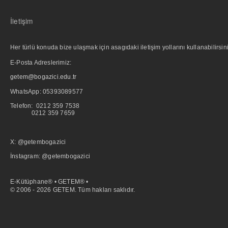
İletişim
Her türlü konuda bize ulaşmak için asagıdaki iletişim yollarını kullanabilirsini
E-Posta Adreslerimiz:
getem@bogazici.edu.tr
WhatsApp:
05393089577
Telefon: 0212 359 7538
0212 359 7659
X: @getembogazici
İnstagram: @getembogazici
E-Kütüphane® • GETEM® •
© 2006 - 2026 GETEM. Tüm hakları saklıdır.