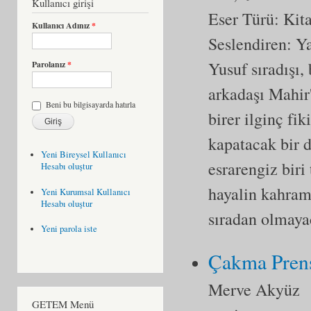
Kullanıcı girişi
Eser Türü:
Kit
Kullanıcı Adınız
*
Seslendiren: 
Yusuf sıradışı,
Parolanız
*
arkadaşı Mahir'
Beni bu bilgisayarda hatırla
birer ilginç fi
kapatacak bir 
Yeni Bireysel Kullanıcı
esrarengiz biri
Hesabı oluştur
hayalin kahrama
Yeni Kurumsal Kullanıcı
Hesabı oluştur
sıradan olmaya
Yeni parola iste
Çakma Pren
Merve Akyüz
GETEM Menü