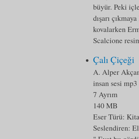
büyür. Peki içl
dışarı çıkmaya 
kovalarken Erm
Scalcione resim
Çalı Çiçeği
A. Alper Akç
insan sesi mp3
7 Ayrım
140 MB
Eser Türü:
Kit
Seslendiren: E