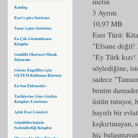
metin
Katalog
3 Ayrım
Eser'e göre listeleme
10,97 MB
Yazar'a göre listeleme
Eser Türü:
Kit
En Çok Görüntülenen
"Efsane değil!
Kitaplar
Gönüllü Okuyucu Olmak
"Ey Türk kızı! 
İstiyorum
söylediğine, is
Görme Engelliler için
GETEM Kullanım Klavuzu
sadece "Tamam,
En Son Eklenenler
benim damadım 
Tarihlerine Göre Girilen
üstün tutuyor, 
Kitapları Listeleme
hayırlı bir evl
Aylık Eser Listeleri
kışkırtmayan, 
Gönüllülerimizin
Seslendirdiği Kitaplar
hiç bulaşmayan,
Okunmakta Olan Kitaplar