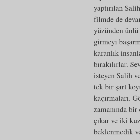
yaptırılan Sali
filmde de deva
yüzünden ünlü 
girmeyi başarm
karanlık insan
bırakılırlar. S
isteyen Salih v
tek bir şart k
kaçırmaları. G
zamanında bir 
çıkar ve iki ku
beklenmedik ve 