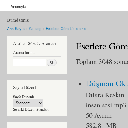
Anasayfa
Buradasınız
Ana Sayfa
»
Katalog
»
Eserlere Göre Listeleme
Eserlere Göre
Anahtar Sözcük Araması
Arama formu
Toplam 3048 sonuçt
Ara
Düşman Oku
Sayfa Düzeni
Dilara Keskin
Sayfa Düzeni:
insan sesi mp3
Şu anki Düzen:
Standart
50 Ayrım
582,81 MB