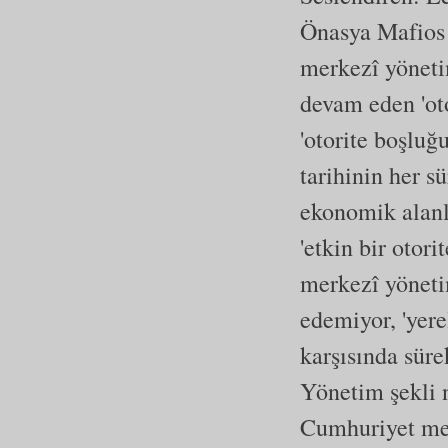
Önasya Mafios 
merkezî yöneti
devam eden 'oto
'otorite boşluğ
tarihinin her s
ekonomik alanl
'etkin bir otor
merkezî yönetim
edemiyor, 'yerel
karşısında süre
Yönetim şekli 
Cumhuriyet mer