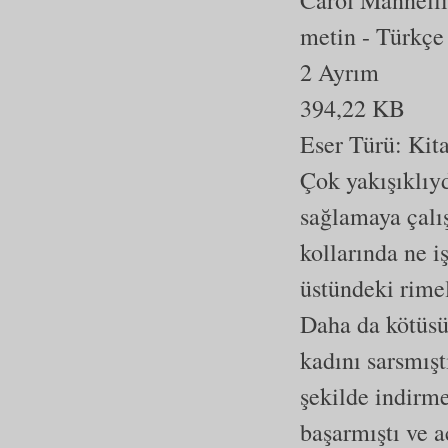
Carol Mannelli
metin
- Türkçe
2 Ayrım
394,22 KB
Eser Türü:
Kit
Çok yakışıklıyd
sağlamaya çalış
kollarında ne 
üstündeki rimel
Daha da kötüsü
kadını sarsmışt
şekilde indirm
başarmıştı ve a