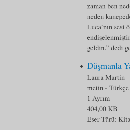
zaman ben nede
neden kanepede
Luca’nın sesi ö
endişelenmişt
geldin.” dedi g
Düşmanla Y
Laura Martin
metin
- Türkçe
1 Ayrım
404,00 KB
Eser Türü:
Kit