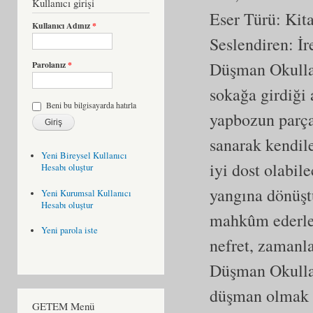
Kullanıcı girişi
Eser Türü:
Kit
Kullanıcı Adınız
*
Seslendiren: İ
Düşman Okullar 
Parolanız
*
sokağa girdiği 
Beni bu bilgisayarda hatırla
yapbozun parçal
sanarak kendile
Yeni Bireysel Kullanıcı
iyi dost olabil
Hesabı oluştur
yangına dönüşt
Yeni Kurumsal Kullanıcı
Hesabı oluştur
mahkûm ederler.
Yeni parola iste
nefret, zamanla
Düşman Okullar'
düşman olmak i
GETEM Menü