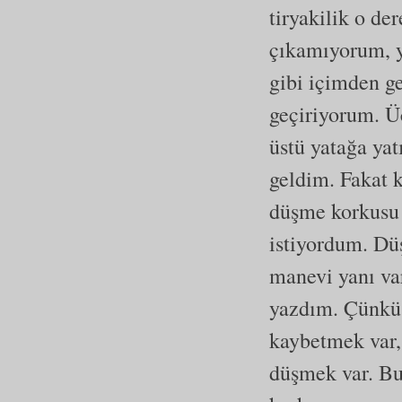
tiryakilik o de
çıkamıyorum, 
gibi içimden g
geçiriyorum. Ü
üstü yatağa ya
geldim. Fakat
düşme korkusu 
istiyordum. Dü
manevi yanı va
yazdım. Çünkü 
kaybetmek var,
düşmek var. Bu