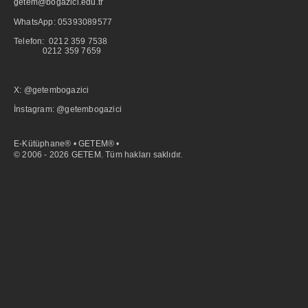
getem@bogazici.edu.tr
WhatsApp:
05393089577
Telefon: 0212 359 7538
0212 359 7659
X: @getembogazici
İnstagram: @getembogazici
E-Kütüphane® • GETEM® •
© 2006 - 2026 GETEM. Tüm hakları saklıdır.