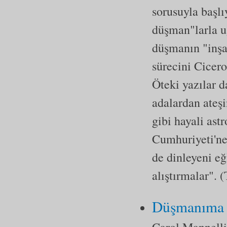
sorusuyla başlı
düşman"larla u
düşmanın "inşa 
sürecini Cicero'
Öteki yazılar d
adalardan ateş
gibi hayali ast
Cumhuriyeti'ne
de dinleyeni eğ
alıştırmalar". 
Düşmanıma 