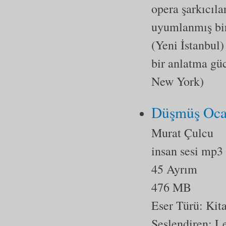
opera şarkıcıla
uyumlanmış bir
(Yeni İstanbul)
bir anlatma gü
New York)
Düşmüş Oca
Murat Çulcu
insan sesi mp3
45 Ayrım
476 MB
Eser Türü:
Kit
Seslendiren: Le