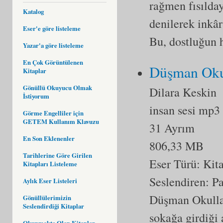
rağmen fısılda
Katalog
denilerek inkâ
Eser'e göre listeleme
Bu, dostluğun
Yazar'a göre listeleme
En Çok Görüntülenen
Düşman Okul
Kitaplar
Gönüllü Okuyucu Olmak
Dilara Keskin
İstiyorum
insan sesi mp3
Görme Engelliler için
GETEM Kullanım Klavuzu
31 Ayrım
En Son Eklenenler
806,33 MB
Tarihlerine Göre Girilen
Eser Türü:
Kit
Kitapları Listeleme
Seslendiren: P
Aylık Eser Listeleri
Düşman Okullar 
Gönüllülerimizin
Seslendirdiği Kitaplar
sokağa girdiği 
Okunmakta Olan Kitaplar