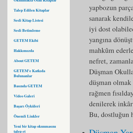
yapbozun parçal
Talep Edilen Kitaplar
sanarak kendile
Sesli Kitap Listesi
iyi dost olabil
Sesli Betimleme
yangına dönüşt
GETEM Ekibi
mahkûm ederler.
Hakkımızda
nefret, zamanla
About GETEM
Düşman Okullar'
GETEM'e Katkıda
Bulunanlar
düşman olmak i
Basında GETEM
rağmen fısılda
Video Galeri
denilerek inkâ
Başarı Öyküleri
Bu, dostluğun
Önemli Linkler
Yeni bir kitap okunmasını
Düşman Yar
talep et