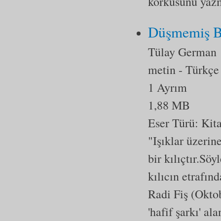
korkusunu yazm
Düşmemiş Bi
Tülay German
metin
- Türkçe
1 Ayrım
1,88 MB
Eser Türü:
Kit
"Işıklar üzerin
bir kılıçtır.Söy
kılıcın etrafın
Radi Fiş (Okto
'hafif şarkı' a