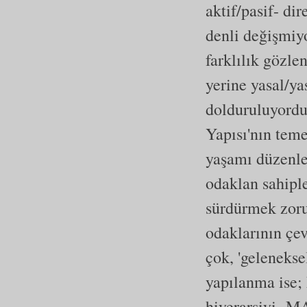
aktif/pasif- di
denli değişmiy
farklılık gözle
yerine yasal/ya
dolduruluyordu
Yapısı'nın teme
yaşamı düzenley
odaklan sahipl
sürdürmek zoru
odaklarının çe
çok, 'gelenekse
yapılanma ise;
hiyerarşiyi -M