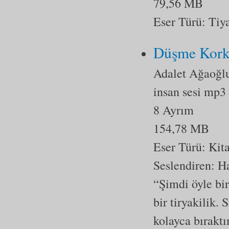
79,56 MB
Eser Türü:
Tiy
Düşme Kork
Adalet Ağaoğl
insan sesi mp3
8 Ayrım
154,78 MB
Eser Türü:
Kit
Seslendiren:
“Şimdi öyle bir
bir tiryakilik
kolayca bırakt