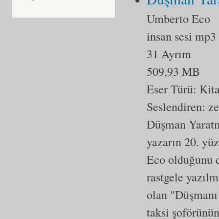
Umberto Eco
insan sesi mp3
31 Ayrım
509,93 MB
Eser Türü:
Kit
Seslendiren: z
Düşman Yaratma
yazarın 20. yü
Eco olduğunu d
rastgele yazılm
olan "Düşmanı 
taksi şoförünün