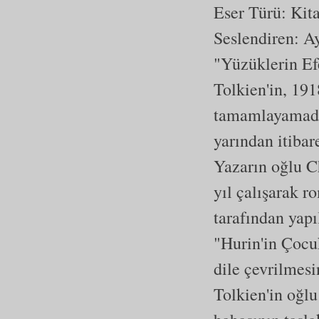
Eser Türü:
Kit
Seslendiren: A
"Yüzüklerin Ef
Tolkien'in, 19
tamamlayamadığ
yarından itibar
Yazarın oğlu Ch
yıl çalışarak 
tarafından yapı
"Hurin'in Çocu
dile çevrilmesi
Tolkien'in oğl