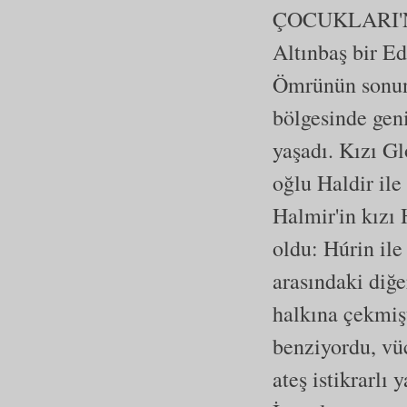
ÇOCUKLARI'N
Altınbaş bir Ed
Ömrünün sonun
bölgesinde geni
yaşadı. Kızı Gl
oğlu Haldir ile
Halmir'in kızı 
oldu: Húrin ile
arasındaki diğ
halkına çekmiş
benziyordu, vü
ateş istikrarlı