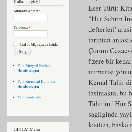
Kullanıcı girişi
Eser Türü:
Kit
Kullanıcı Adınız
*
"Hür Sehrin In
defterleri' ar
Parolanız
*
tarihten anlasi
Beni bu bilgisayarda hatırla
Çorum Cezaevi
üzere bir kena
Yeni Bireysel Kullanıcı
mimarisi yönün
Hesabı oluştur
Kemal Tahir diy
Yeni Kurumsal Kullanıcı
Hesabı oluştur
tasimakta, bu 
Yeni parola iste
Tahir'in "Hür S
sagliginda yayi
kisileri, baska
GETEM Menü