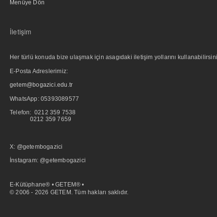
Menüye Dön
İletişim
Her türlü konuda bize ulaşmak için asagıdaki iletişim yollarını kullanabilirsini
E-Posta Adreslerimiz:
getem@bogazici.edu.tr
WhatsApp:
05393089577
Telefon: 0212 359 7538
0212 359 7659
X: @getembogazici
İnstagram: @getembogazici
E-Kütüphane® • GETEM® •
© 2006 - 2026 GETEM. Tüm hakları saklıdır.