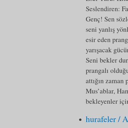
Seslendiren: 
Genç! Sen sözl
seni yanlış yön
esir eden prang
yarışacak gücün
Seni bekler du
prangalı olduğu
attığın zaman 
Mus’ablar, Ham
bekleyenler içi
hurafeler / 