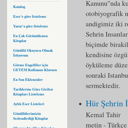
Kanunu"nda kul
Katalog
otobiyografik n
Eser'e göre listeleme
andigimiz iki 
Yazar'a göre listeleme
Sehrin Insanlar
En Çok Görüntülenen
Kitaplar
biçimde biraki
Gönüllü Okuyucu Olmak
kendisine özgü 
İstiyorum
öyküleme düzen
Görme Engelliler için
GETEM Kullanım Klavuzu
sonraki Istanbu
En Son Eklenenler
sermektedir.
Tarihlerine Göre Girilen
Kitapları Listeleme
Hür Şehrin İ
Aylık Eser Listeleri
Kemal Tahir
Gönüllülerimizin
Seslendirdiği Kitaplar
metin
- Türkçe
Okunmakta Olan Kitaplar