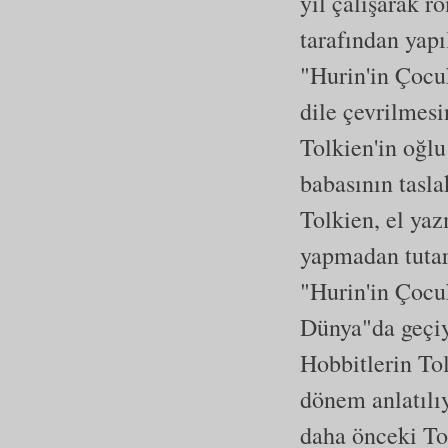
yıl çalışarak 
tarafından yapı
"Hurin'in Çocu
dile çevrilmesi
Tolkien'in oğl
babasının tasla
Tolkien, el yaz
yapmadan tutarl
"Hurin'in Çocu
Dünya"da geçiy
Hobbitlerin To
dönem anlatılı
daha önceki To