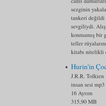
canlı damarlar
sezginin yakala
tankeri değildi
sevgiliydi. Alı
konmamış bir ga
teller rüyaları
kitabı nitelikl
Hurin'in Çoc
J.R.R. Tolkien
insan sesi mp3
16 Ayrım
315,90 MB