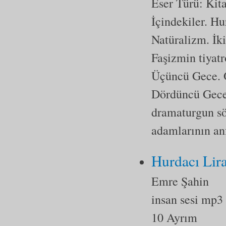
Eser Türü:
Kit
İçindekiler. H
Natüralizm. İk
Faşizmin tiyatr
Üçüncü Gece. O
Dördüncü Gece.
dramaturgun söy
adamlarının anf
Hurdacı Lira
Emre Şahin
insan sesi mp3
10 Ayrım