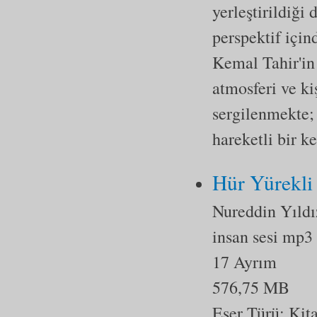
yerleştirildiği
perspektif için
Kemal Tahir'in
atmosferi ve ki
sergilenmekte; 
hareketli bir k
Hür Yürekli
Nureddin Yıldı
insan sesi mp3
17 Ayrım
576,75 MB
Eser Türü:
Kit