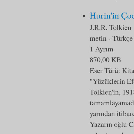
Hurin'in Çoc
J.R.R. Tolkien
metin
- Türkçe
1 Ayrım
870,00 KB
Eser Türü:
Kit
"Yüzüklerin Ef
Tolkien'in, 19
tamamlayamadığ
yarından itibar
Yazarın oğlu Ch