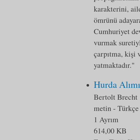
karakterini, ail
ömrünü adayarak
Cumhuriyet devr
vurmak suretiyl
çarpıtma, kişi 
yatmaktadır."
Hurda Alım
Bertolt Brecht
metin
- Türkçe
1 Ayrım
614,00 KB