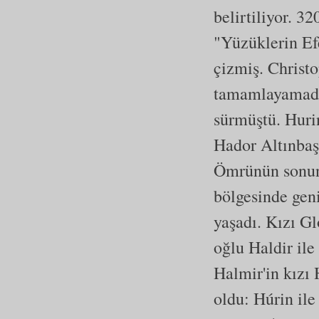
belirtiliyor. 32
"Yüzüklerin Ef
çizmiş. Christ
tamamlayamadığ
sürmüştü. Huri
Hador Altınbaş 
Ömrünün sonun
bölgesinde geni
yaşadı. Kızı Gl
oğlu Haldir ile
Halmir'in kızı 
oldu: Húrin ile