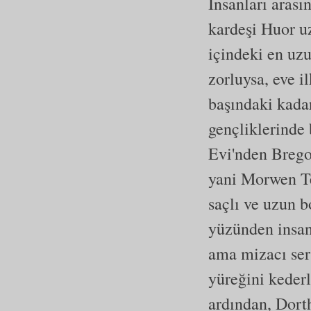
İnsanları arası
kardeşi Huor u
içindeki en uzu
zorluysa, eve i
başındaki kadar
gençliklerinde 
Evi'nden Brego
yani Morwen Te
saçlı ve uzun b
yüzünden insanl
ama mizacı ser
yüreğini kederl
ardından, Dorth