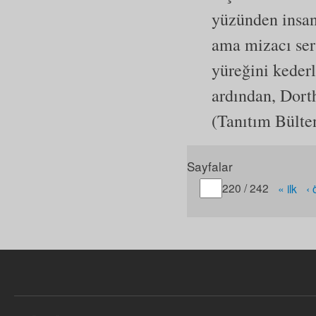
yüzünden insanl
ama mizacı ser
yüreğini kederl
ardından, Dorth
(Tanıtım Bülte
Sayfalar
Gitmek istediğiniz sayfa
220 / 242
« ilk
‹