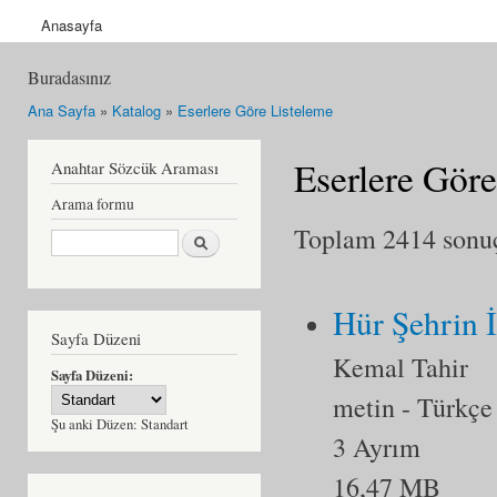
Anasayfa
Buradasınız
Ana Sayfa
»
Katalog
»
Eserlere Göre Listeleme
Eserlere Göre
Anahtar Sözcük Araması
Arama formu
Toplam 2414 sonuçt
Ara
Hür Şehrin İ
Sayfa Düzeni
Kemal Tahir
Sayfa Düzeni:
metin
- Türkçe
Şu anki Düzen:
Standart
3 Ayrım
16,47 MB