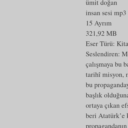
ümit doğan
insan sesi mp3
15 Ayrım
321,92 MB
Eser Türü:
Kit
Seslendiren: M
çalışmaya bu b
tarihî misyon,
bu propaganday
başlık olduğun
ortaya çıkan ef
beri Atatürk’e 
propagandanın t