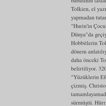
babasının tasla
Tolkien, el yaz
yapmadan tutarl
"Hurin'in Çocu
Dünya"da geçiy
Hobbitlerin To
dönem anlatılı
daha önceki To
belirtiliyor. 32
"Yüzüklerin Ef
çizmiş. Christ
tamamlayamadığ
sürmüştü. Hür