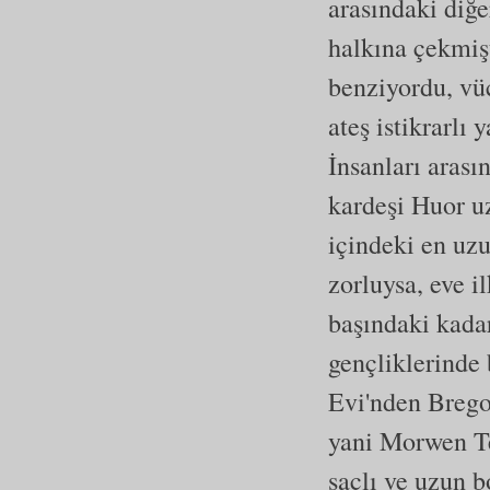
arasındaki diğ
halkına çekmiş
benziyordu, vü
ateş istikrarlı
İnsanları arası
kardeşi Huor u
içindeki en uzu
zorluysa, eve i
başındaki kadar
gençliklerinde 
Evi'nden Brego
yani Morwen Te
saçlı ve uzun b