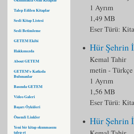
1 Ayrım
Talep Edilen Kitaplar
1,49 MB
Sesli Kitap Listesi
Eser Türü:
Kit
Sesli Betimleme
GETEM Ekibi
Hür Şehrin İ
Hakkımızda
Kemal Tahir
About GETEM
metin
- Türkçe
GETEM'e Katkıda
Bulunanlar
1 Ayrım
Basında GETEM
1,56 MB
Video Galeri
Eser Türü:
Kit
Başarı Öyküleri
Önemli Linkler
Hür Şehrin İ
Yeni bir kitap okunmasını
Kemal Tahir
talep et