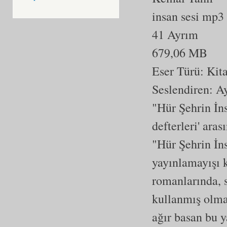
insan sesi mp3
41 Ayrım
679,06 MB
Eser Türü:
Kit
Seslendiren: 
"Hür Şehrin İn
defterleri' ara
"Hür Şehrin İns
yayınlamayışı k
romanlarında, 
kullanmış olmas
ağır basan bu y