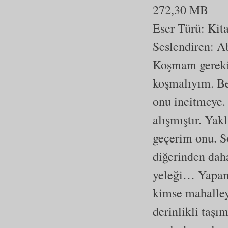
272,30 MB
Eser Türü:
Kit
Seslendiren: A
Koşmam gerekiy
koşmalıyım. Be
onu incitmeye.
alışmıştır. Ya
geçerim onu. S
diğerinden daha
yeleği… Yapam
kimse mahalley
derinlikli taşı