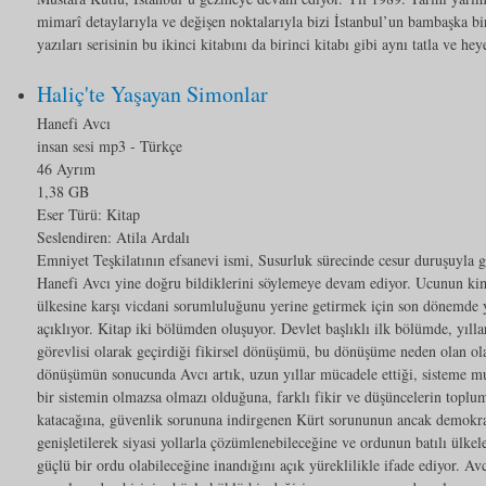
mimarî detaylarıyla ve değişen noktalarıyla bizi İstanbul’un bambaşka bi
yazıları serisinin bu ikinci kitabını da birinci kitabı gibi aynı tatla ve h
Haliç'te Yaşayan Simonlar
Hanefi Avcı
insan sesi mp3
- Türkçe
46 Ayrım
1,38 GB
Eser Türü:
Kitap
Seslendiren: Atila Ardalı
Emniyet Teşkilatının efsanevi ismi, Susurluk sürecinde cesur duruşuyla g
Hanefi Avcı yine doğru bildiklerini söylemeye devam ediyor. Ucunun k
ülkesine karşı vicdani sorumluluğunu yerine getirmek için son dönemde
açıklıyor. Kitap iki bölümden oluşuyor. Devlet başlıklı ilk bölümde, yıll
görevlisi olarak geçirdiği fikirsel dönüşümü, bu dönüşüme neden olan olay
dönüşümün sonucunda Avcı artık, uzun yıllar mücadele ettiği, sisteme mu
bir sistemin olmazsa olmazı olduğuna, farklı fikir ve düşüncelerin toplum
katacağına, güvenlik sorununa indirgenen Kürt sorununun ancak demokrat
genişletilerek siyasi yollarla çözümlenebileceğine ve ordunun batılı ülkel
güçlü bir ordu olabileceğine inandığını açık yüreklilikle ifade ediyor. A