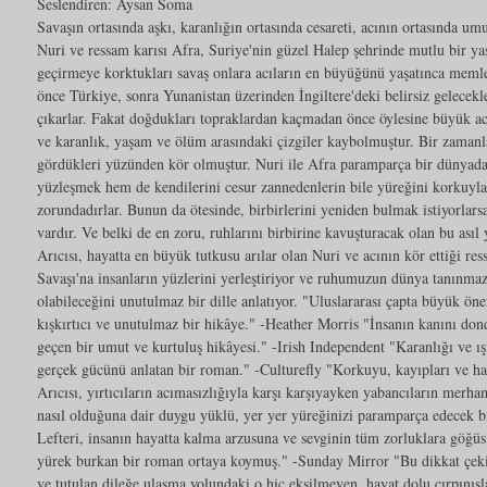
Seslendiren: Aysan Soma
Savaşın ortasında aşkı, karanlığın ortasında cesareti, acının ortasında um
Nuri ve ressam karısı Afra, Suriye'nin güzel Halep şehrinde mutlu bir ya
geçirmeye korktukları savaş onlara acıların en büyüğünü yaşatınca meml
önce Türkiye, sonra Yunanistan üzerinden İngiltere'deki belirsiz gelecekle
çıkarlar. Fakat doğdukları topraklardan kaçmadan önce öylesine büyük acı
ve karanlık, yaşam ve ölüm arasındaki çizgiler kaybolmuştur. Bir zamanl
gördükleri yüzünden kör olmuştur. Nuri ile Afra paramparça bir dünyada 
yüzleşmek hem de kendilerini cesur zannedenlerin bile yüreğini korkuyl
zorundadırlar. Bunun da ötesinde, birbirlerini yeniden bulmak istiyorlars
vardır. Ve belki de en zoru, ruhlarını birbirine kavuşturacak olan bu ası
Arıcısı, hayatta en büyük tutkusu arılar olan Nuri ve acının kör ettiği res
Savaşı'na insanların yüzlerini yerleştiriyor ve ruhumuzun dünya tanınmaz
olabileceğini unutulmaz bir dille anlatıyor. "Uluslararası çapta büyük ön
kışkırtıcı ve unutulmaz bir hikâye." -Heather Morris "İnsanın kanını do
geçen bir umut ve kurtuluş hikâyesi." -Irish Independent "Karanlığı ve ı
gerçek gücünü anlatan bir roman." -Culturefly "Korkuyu, kayıpları ve h
Arıcısı, yırtıcıların acımasızlığıyla karşı karşıyayken yabancıların merha
nasıl olduğuna dair duygu yüklü, yer yer yüreğinizi paramparça edecek 
Lefteri, insanın hayatta kalma arzusuna ve sevginin tüm zorluklara göğü
yürek burkan bir roman ortaya koymuş." -Sunday Mirror "Bu dikkat çekici
ve tutulan dileğe ulaşma yolundaki o hiç eksilmeyen, hayat dolu çırpınışla