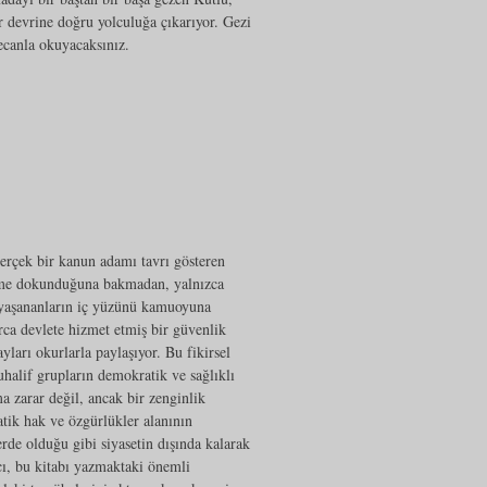
r devrine doğru yolculuğa çıkarıyor. Gezi
eyecanla okuyacaksınız.
erçek bir kanun adamı tavrı gösteren
ime dokunduğuna bakmadan, yalnızca
 yaşananların iç yüzünü kamuoyuna
arca devlete hizmet etmiş bir güvenlik
ları okurlarla paylaşıyor. Bu fikirsel
halif grupların demokratik ve sağlıklı
a zarar değil, ancak bir zenginlik
ik hak ve özgürlükler alanının
erde olduğu gibi siyasetin dışında kalarak
vcı, bu kitabı yazmaktaki önemli