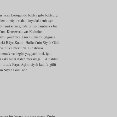
bir uçak körüğünde bekler gibi beklediği,
iden dönüş, orada dünyadaki ruh eşini
bir mikserin içinde eritip bambaşka bir
us’un, Konservatuvar Kadınlar
nyol yönetmen Luis Buñuel’e çılgınca
kteki Rüya Kadın: Halfeti’nin Siyah Gülü.
 ve tutku mektubu. Bir ihtiras
tmemek ve özgür yaşayabilmek için
ğu eski bir Katalan mezarlığı… Aldatılan
i tutsak Paşa. Aşkın siyah kadife gülü
in Siyah Gülü’nde...
dayı bir baştan bir başa gezen Kutlu,