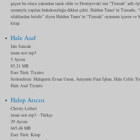
geçen bu olaya yakından tanık oldu ve Dostoyevski’nin “Timsah” adlı öy
oyunuyla yapılan hukuksuzluğa dikkat çekti. Haldun Taner’in Timsahı, “M
silahlardan biridir” diyen Haldun Taner’in “Timsah” oyununu içeren ve 
kitap.
Hale Asaf
Jale Sancak
insan sesi mp3
5 Ayrım
85,21 MB
Eser Türü:
Tiyatro
Seslendiren: Malaparte Ersan Unsar, Aniyante Fuat İşhan, Hale Celile 
Hale Asaf Tiyatro
Halep Arıcısı
Christy Lefteri
insan sesi mp3
- Türkçe
29 Ayrım
665,48 MB
Eser Türü:
Kitap