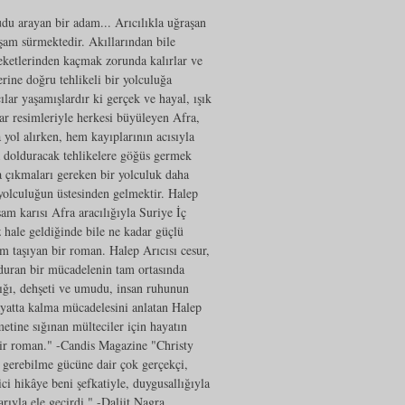
udu arayan bir adam... Arıcılıkla uğraşan
şam sürmektedir. Akıllarından bile
eketlerinden kaçmak zorunda kalırlar ve
rine doğru tehlikeli bir yolculuğa
lar yaşamışlardır ki gerçek ve hayal, ışık
ar resimleriyle herkesi büyüleyen Afra,
yol alırken, hem kayıplarının acısıyla
a dolduracak tehlikelere göğüs germek
a çıkmaları gereken bir yolculuk daha
l yolculuğun üstesinden gelmektir. Halep
sam karısı Afra aracılığıyla Suriye İç
 hale geldiğinde bile ne kadar güçlü
em taşıyan bir roman. Halep Arıcısı cesur,
nduran bir mücadelenin tam ortasında
şığı, dehşeti ve umudu, insan ruhunun
ayatta kalma mücadelesini anlatan Halep
metine sığınan mülteciler için hayatın
bir roman." -Candis Magazine "Christy
s gerebilme gücüne dair çok gerçekçi,
 hikâye beni şefkatiyle, duygusallığıyla
rıyla ele geçirdi." -Daljit Nagra