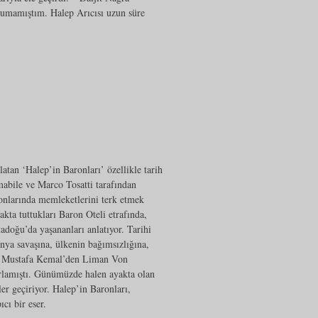
kumamıştım. Halep Arıcısı uzun süre
atan ‘Halep’in Baronları’ özellikle tarih
mabile ve Marco Tosatti tarafından
onlarında memleketlerini terk etmek
kta tuttukları Baron Oteli etrafında,
doğu’da yaşananları anlatıyor. Tarihi
dünya savaşına, ülkenin bağımsızlığına,
ya, Mustafa Kemal’den Liman Von
ğırlamıştı. Günümüzde halen ayakta olan
er geçiriyor. Halep’in Baronları,
ıcı bir eser.