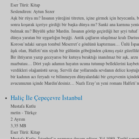
Eser Türü:
Kitap
Seslendiren: Aytun Sezer
Aşk bir rüya mı? İnsanın yüreğini titreten, içine girmek için heyecanla, 
sonra koşarak içeriye girdiği bir başka dünya mı? Sanki ana karnına yen
bulmak mı? Büyülü şehir Mardin. İnsanın görüp geçirdiği her şeyi tuhaf 
dünya yaratan bir uygarlığın beşiği. Antik çağların ulaşılmaz kralı Dari
Korosu’ndaki sarışın tombul Meserret’e gönlünü kaptırması… Ünlü İspa
âşık olan, Halfeti’nin siyah bir gülünün göbeğinden çıkmış eşsiz güzelli
Bir ihtiyarın yazıp geceyarısı bir kutuya bıraktığı inanılmaz bir aşk, arzu
mazbatası… Dört yaşlı adamın hayatın ucuna tutunup belleklerini kaybe
verdikleri olağanüstü savaş. Servili dar yollarında sevdanın delice koştu
bir kadının acı feryadı ve bilinmeyen dünyalardaki bir çerçevenin içindek
avucunuzun içinde Mardin’desiniz… Nazlı Eray’ın yeni romanı Halfeti’n
Haliç İle Çepeçevre İstanbul
Mustafa Kutlu
metin
- Türkçe
2 Ayrım
3,35 MB
Eser Türü:
Kitap
Mustafa Kutlu, İstanbul’u gezmeye devam ediyor. Yıl 1989. Tarihî yarıma