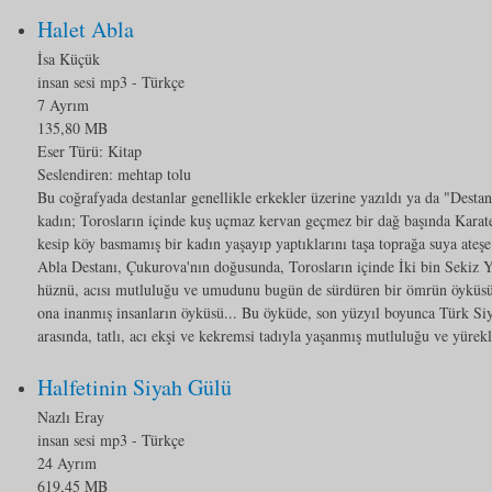
Halet Abla
İsa Küçük
insan sesi mp3
- Türkçe
7 Ayrım
135,80 MB
Eser Türü:
Kitap
Seslendiren: mehtap tolu
Bu coğrafyada destanlar genellikle erkekler üzerine yazıldı ya da "Dest
kadın; Torosların içinde kuş uçmaz kervan geçmez bir dağ başında Karat
kesip köy basmamış bir kadın yaşayıp yaptıklarını taşa toprağa suya ateşe
Abla Destanı, Çukurova'nın doğusunda, Torosların içinde İki bin Sekiz Yüz
hüznü, acısı mutluluğu ve umudunu bugün de sürdüren bir ömrün öyküsüd
ona inanmış insanların öyküsü... Bu öyküde, son yüzyıl boyunca Türk Siy
arasında, tatlı, acı ekşi ve kekremsi tadıyla yaşanmış mutluluğu ve yürekl
Halfetinin Siyah Gülü
Nazlı Eray
insan sesi mp3
- Türkçe
24 Ayrım
619,45 MB