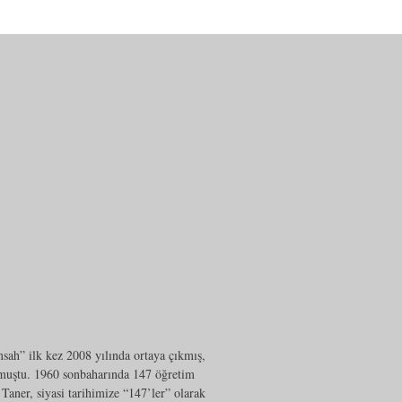
sah” ilk kez 2008 yılında ortaya çıkmış,
lmuştu. 1960 sonbaharında 147 öğretim
 Taner, siyasi tarihimize “147’ler” olarak