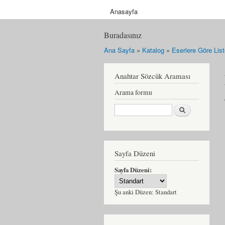
Anasayfa
Buradasınız
Ana Sayfa
»
Katalog
»
Eserlere Göre Lis
Anahtar Sözcük Araması
Arama formu
Ara
Sayfa Düzeni
Sayfa Düzeni:
Şu anki Düzen:
Standart