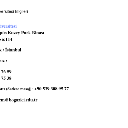
rsitesi Bilgileri
versitesi
üs Kuzey Park Binası
No:114
 / İstanbul
ız :
 76 59
 75 38
+90 539 308 95 77
tı (Sadece mesaj):
em@bogazici.edu.tr