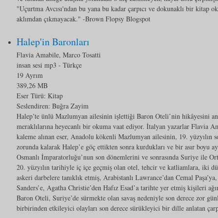
"Uçurtma Avcısı'ndan bu yana bu kadar çarpıcı ve dokunaklı bir kitap o
aklımdan çıkmayacak." -Brown Flopsy Blogspot
Halep'in Baronları
Flavia Amabile, Marco Tosatti
insan sesi mp3
- Türkçe
19 Ayrım
389,26 MB
Eser Türü:
Kitap
Seslendiren: Buğra Zayim
Halep’te ünlü Mazlumyan ailesinin işlettiği Baron Oteli’nin hikâyesini anl
meraklılarına heyecanlı bir okuma vaat ediyor. İtalyan yazarlar Flavia A
kaleme alınan eser, Anadolu kökenli Mazlumyan ailesinin, 19. yüzyılın s
zorunda kalarak Halep’e göç ettikten sonra kurdukları ve bir asır boyu aya
Osmanlı İmparatorluğu’nun son dönemlerini ve sonrasında Suriye ile Orta
20. yüzyılın tarihiyle iç içe geçmiş olan otel, tehcir ve katliamlara, iki 
askeri darbelere tanıklık etmiş, Arabistanlı Lawrance’dan Cemal Paşa’
Sanders’e, Agatha Christie’den Hafız Esad’a tarihte yer etmiş kişileri a
Baron Oteli, Suriye’de sürmekte olan savaş nedeniyle son derece zor günl
birbirinden etkileyici olayları son derece sürükleyici bir dille anlatan çarp