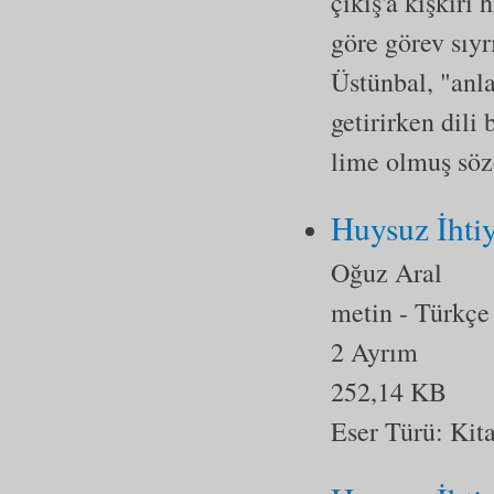
çıkış'a kışkırı
göre görev sıyr
Üstünbal, "anlam
getirirken dili
lime olmuş sözc
Huysuz İhti
Oğuz Aral
metin
- Türkçe
2 Ayrım
252,14 KB
Eser Türü:
Kit