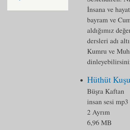
İnsana ve hayat
bayram ve Cumâ
aldığımız değer
dersleri adı al
Kumru ve Muha
dinleyebilirsini
Hüthüt Kuşu
Büşra Kaftan
insan sesi mp3
2 Ayrım
6,96 MB