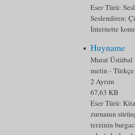
Eser Türü:
Ses
Seslendiren: 
İnternette kon
Huyname
Murat Üstübal
metin
- Türkçe
2 Ayrım
67,63 KB
Eser Türü:
Kit
zurnanın sürüng
terzinin burgac