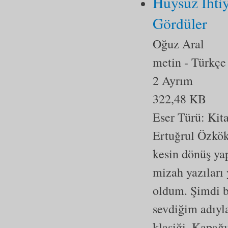
Huysuz İhtiy
Gördüler
Oğuz Aral
metin
- Türkçe
2 Ayrım
322,48 KB
Eser Türü:
Kit
Ertuğrul Özkök 
kesin dönüş ya
mizah yazıları 
oldum. Şimdi b
sevdiğim adıyl
klasiği. Kapağ