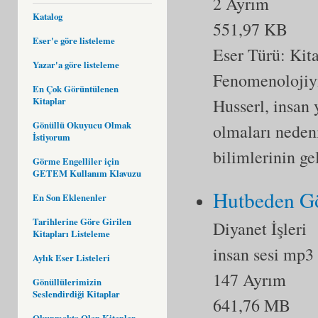
2 Ayrım
Katalog
551,97 KB
Eser'e göre listeleme
Eser Türü:
Kit
Yazar'a göre listeleme
Fenomenolojiyi
En Çok Görüntülenen
Husserl, insan
Kitaplar
Gönüllü Okuyucu Olmak
olmaları nedeni
İstiyorum
bilimlerinin ge
Görme Engelliler için
GETEM Kullanım Klavuzu
Hutbeden Gö
En Son Eklenenler
Tarihlerine Göre Girilen
Diyanet İşleri
Kitapları Listeleme
insan sesi mp3
Aylık Eser Listeleri
147 Ayrım
Gönüllülerimizin
Seslendirdiği Kitaplar
641,76 MB
Okunmakta Olan Kitaplar