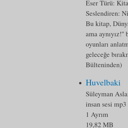
Eser Türü:
Kit
Seslendiren: 
Bu kitap, Düny
ama aynıyız!'' b
oyunları anlatm
geleceğe bırakm
Bülteninden)
Huvelbaki
Süleyman Asla
insan sesi mp3
1 Ayrım
19,82 MB