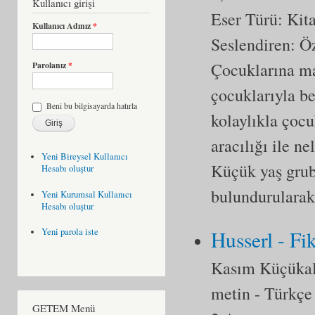
Kullanıcı girişi
Eser Türü:
Kit
Kullanıcı Adınız
*
Seslendiren: Ö
Çocuklarına ma
Parolanız
*
çocuklarıyla b
Beni bu bilgisayarda hatırla
kolaylıkla çocu
aracılığı ile ne
Yeni Bireysel Kullanıcı
Küçük yaş grub
Hesabı oluştur
bulundurularak 
Yeni Kurumsal Kullanıcı
Hesabı oluştur
Husserl - Fi
Yeni parola iste
Kasım Küçüka
metin
- Türkçe
GETEM Menü