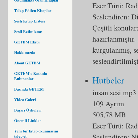
Eser Türü:
Rad
Talep Edilen Kitaplar
Seslendiren: Di
Sesli Kitap Listesi
Çeşitli konular
Sesli Betimleme
hazırlanmıştır.
GETEM Ekibi
kurgulanmış, s
Hakkımızda
seslendirtilmişt
About GETEM
GETEM'e Katkıda
Hutbeler
Bulunanlar
Basında GETEM
insan sesi mp3
Video Galeri
109 Ayrım
Başarı Öyküleri
505,78 MB
Önemli Linkler
Eser Türü:
Rad
Yeni bir kitap okunmasını
Seslendiren: 
talep et