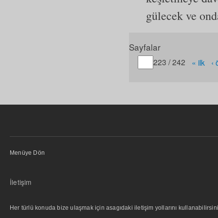
gülecek ve ond
Sayfalar
Gitmek istediğiniz sayfa
223 / 242
« ilk
‹
Menüye Dön
İletişim
Her türlü konuda bize ulaşmak için asagıdaki iletişim yollarını kullanabilirsini