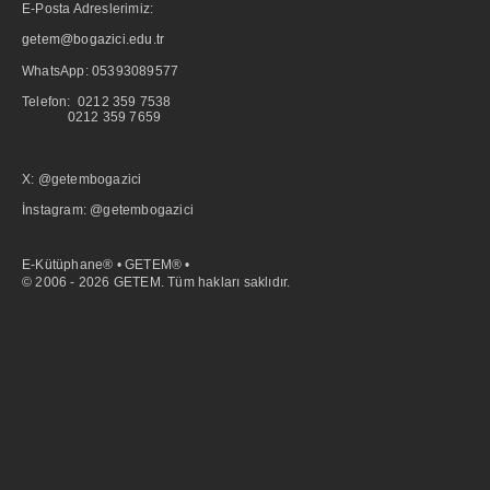
E-Posta Adreslerimiz:
getem@bogazici.edu.tr
WhatsApp:
05393089577
Telefon: 0212 359 7538
0212 359 7659
X: @getembogazici
İnstagram: @getembogazici
E-Kütüphane® • GETEM® •
© 2006 - 2026 GETEM. Tüm hakları saklıdır.