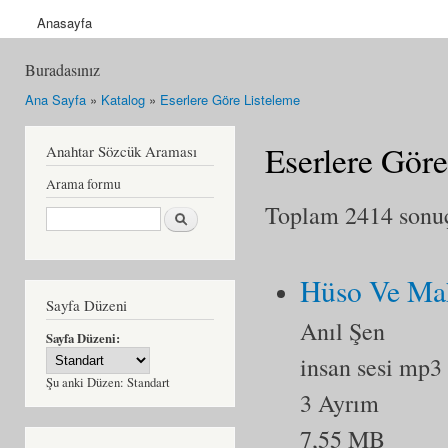
Anasayfa
Buradasınız
Ana Sayfa
»
Katalog
»
Eserlere Göre Listeleme
Eserlere Göre
Anahtar Sözcük Araması
Arama formu
Toplam 2414 sonuçt
Ara
Hüso Ve Mah
Sayfa Düzeni
Anıl Şen
Sayfa Düzeni:
insan sesi mp3
Şu anki Düzen:
Standart
3 Ayrım
7,55 MB