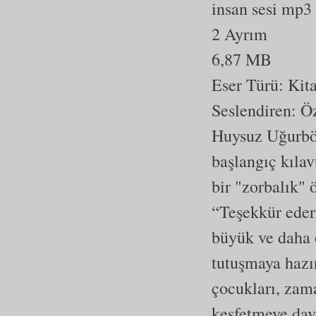
insan sesi mp3
2 Ayrım
6,87 MB
Eser Türü:
Kit
Seslendiren: Ö
Huysuz Uğurböc
başlangıç kılav
bir "zorbalık"
“Teşekkür eder
büyük ve daha 
tutuşmaya hazır
çocukları, zam
keşfetmeye dav