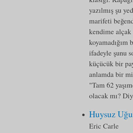
yazılmış şu yed
marifeti beğen
kendime alçak 
koyamadığım bi
ifadeyle şunu 
küçücük bir pa
anlamda bir miz
"Tam 62 yaşımd
olacak mı? Diyor
Huysuz Uğu
Eric Carle