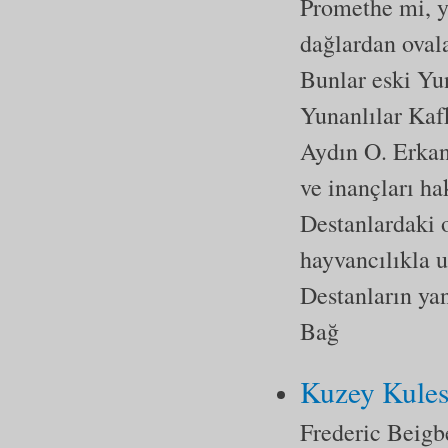
Promethe mi, yo
dağlardan ovala
Bunlar eski Yu
Yunanlılar Kaf
Aydın O. Erkan
ve inançları ha
Destanlardaki o
hayvancılıkla 
Destanların yan
Bağ
Kuzey Kules
Frederic Beigb