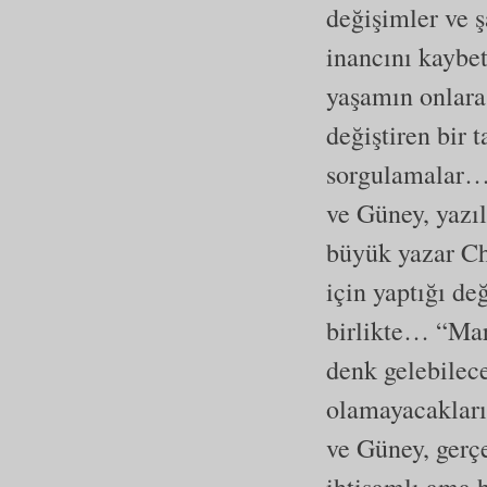
değişimler ve ş
inancını kaybe
yaşamın onlara
değiştiren bir
sorgulamalar…
ve Güney, yazı
büyük yazar Ch
için yaptığı de
birlikte… “Ma
denk gelebilece
olamayacakları
ve Güney, gerç
ihtişamlı ama 