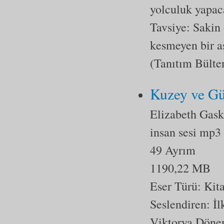
yolculuk yapac
Tavsiye: Sakin
kesmeyen bir aş
(Tanıtım Bülte
Kuzey ve G
Elizabeth Gask
insan sesi mp3
49 Ayrım
1190,22 MB
Eser Türü:
Kit
Seslendiren: İ
Viktorya Dönem