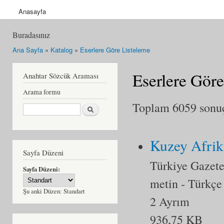
Anasayfa
Buradasınız
Ana Sayfa
»
Katalog
»
Eserlere Göre Listeleme
Eserlere Göre
Anahtar Sözcük Araması
Arama formu
Toplam 6059 sonuçt
Ara
Kuzey Afrika
Sayfa Düzeni
Türkiye Gazete
Sayfa Düzeni:
metin
- Türkçe
Şu anki Düzen:
Standart
2 Ayrım
936,75 KB