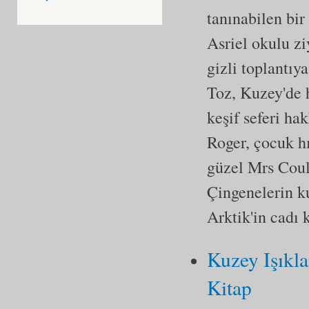
tanınabilen bir
Asriel okulu zi
gizli toplantıy
Toz, Kuzey'de h
keşif seferi ha
Roger, çocuk hı
güzel Mrs Coul
Çingenelerin ku
Arktik'in cadı 
Kuzey Işıkla
Kitap