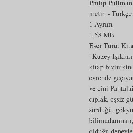
Philip Pullman
metin
- Türkçe
1 Ayrım
1,58 MB
Eser Türü:
Kit
"Kuzey Işıkları"
kitap bizimkine
evrende geçiyo
ve cini Pantala
çıplak, eşsiz g
sürdüğü, gökyü
bilimadamının,
olduğu deneyler