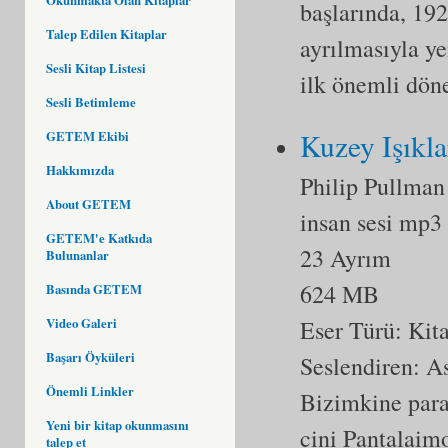
başlarında, 19
Talep Edilen Kitaplar
ayrılmasıyla y
Sesli Kitap Listesi
ilk önemli dön
Sesli Betimleme
Kuzey Işıkla
GETEM Ekibi
Hakkımızda
Philip Pullman
About GETEM
insan sesi mp3
GETEM'e Katkıda
23 Ayrım
Bulunanlar
624 MB
Basında GETEM
Video Galeri
Eser Türü:
Kit
Başarı Öyküleri
Seslendiren: A
Önemli Linkler
Bizimkine paral
Yeni bir kitap okunmasını
cini Pantalaim
talep et