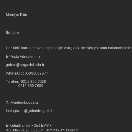
Menüye Dön
İletişim
Her türlü konuda bize ulaşmak için asagıdaki iletişim yollarını kullanabilirsini
E-Posta Adreslerimiz:
getem@bogazici.edu.tr
WhatsApp:
05393089577
Telefon: 0212 359 7538
0212 359 7659
X: @getembogazici
İnstagram: @getembogazici
E-Kütüphane® • GETEM® •
© 2006 - 2026 GETEM. Tüm hakları saklıdır.