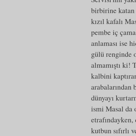
birbirine katan
kızıl kafalı Mas
pembe iç çamaş
anlaması ise h
gülü renginde o
almamıştı ki! T
kalbini kaptır
arabalarından b
dünyayı kurtar
ismi Masal da 
etrafındayken, 
kutbun sıfırlı v