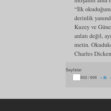
“İlk okuduğumda
derinlik yanınd
Kuzey ve Güney
anlatı değil, a
metin. Okudukç
Charles Dicke
Sayfalar
Gitmek istediğiniz sayfa
602 / 606
« ilk