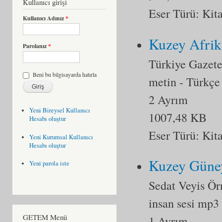
Kullanıcı girişi
Eser Türü:
Kit
Kullanıcı Adınız
*
Kuzey Afrika
Parolanız
*
Türkiye Gazete
Beni bu bilgisayarda hatırla
metin
- Türkçe
2 Ayrım
Yeni Bireysel Kullanıcı
1007,48 KB
Hesabı oluştur
Eser Türü:
Kit
Yeni Kurumsal Kullanıcı
Hesabı oluştur
Kuzey Güne
Yeni parola iste
Sedat Veyis Ör
insan sesi mp3
GETEM Menü
1 Ayrım