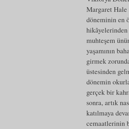
Margaret Hale 
döneminin en ön
hikâyelerinden 
muhteşem ününü
yaşamının bahar
girmek zorunda 
üstesinden gelm
dönemin okurla
gerçek bir kah
sonra, artık na
katılmaya deva
cemaatlerinin 