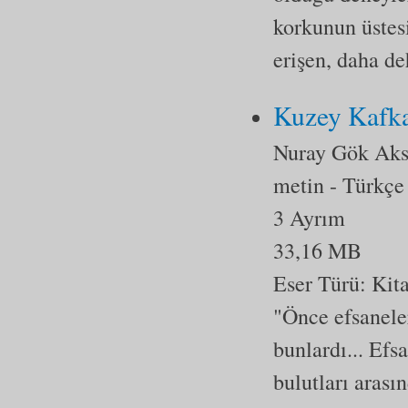
korkunun üstesi
erişen, daha de
Kuzey Kafka
Nuray Gök Ak
metin
- Türkçe
3 Ayrım
33,16 MB
Eser Türü:
Kit
"Önce efsaneler
bunlardı... Efs
bulutları aras