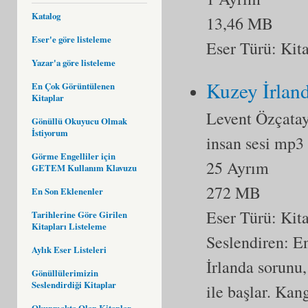
Katalog
13,46 MB
Eser'e göre listeleme
Eser Türü:
Kit
Yazar'a göre listeleme
Kuzey İrlan
En Çok Görüntülenen
Kitaplar
Levent Özçata
Gönüllü Okuyucu Olmak
İstiyorum
insan sesi mp3
Görme Engelliler için
25 Ayrım
GETEM Kullanım Klavuzu
272 MB
En Son Eklenenler
Eser Türü:
Kit
Tarihlerine Göre Girilen
Kitapları Listeleme
Seslendiren: E
Aylık Eser Listeleri
İrlanda sorunu, 
Gönüllülerimizin
Seslendirdiği Kitaplar
ile başlar. Kan
Okunmakta Olan Kitaplar