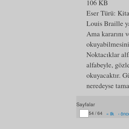
106 KB
Eser Türü:
Kit
Louis Braille y
Ama kararını ve
okuyabilmesini
Noktacıklar alf
alfabeyle, gözl
okuyacaktır. G
neredeyse tamam
Sayfalar
Gitmek istediğiniz sayfa
54 / 64
« ilk
‹ önc