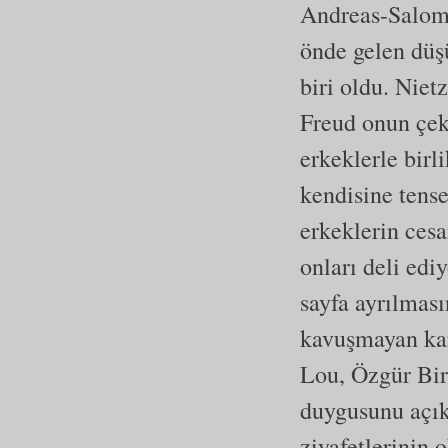
Andreas-Salomé
önde gelen düşü
biri oldu. Niet
Freud onun çeki
erkeklerle birl
kendisine tens
erkeklerin cesa
onları deli edi
sayfa ayrılmas
kavuşmayan kar
Lou, Özgür Bir 
duygusunu açıkl
ziyafetlerinin