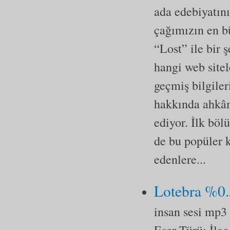
ada edebiyatını
çağımızın en b
“Lost” ile bir 
hangi web sitel
geçmiş bilgile
hakkında ahkâm
ediyor. İlk böl
de bu popüler k
edenlere...
Lotebra %0.
insan sesi mp3