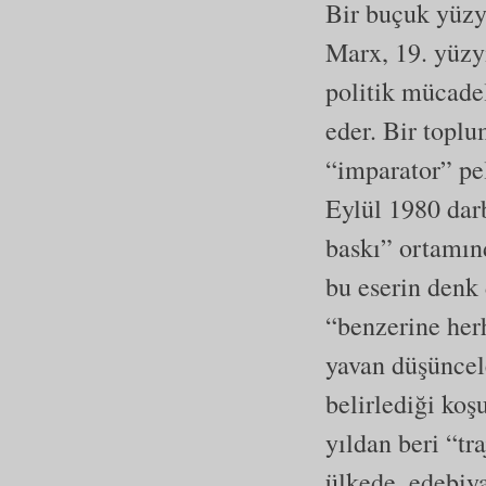
Bir buçuk yüzy
Marx, 19. yüzyı
politik mücadel
eder. Bir toplu
“imparator” pel
Eylül 1980 darb
baskı” ortamınd
bu eserin denk
“benzerine her
yavan düşüncele
belirlediği ko
yıldan beri “tra
ülkede, edebiya