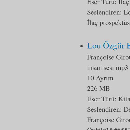
Eser Türü:
İlaç
Seslendiren: E
İlaç prospektüs
Lou Özgür B
Françoise Giro
insan sesi mp3
10 Ayrım
226 MB
Eser Türü:
Kit
Seslendiren: D
Françoise Gir
Öyküsü&#65533;