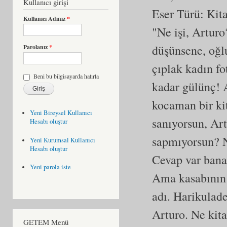
Kullanıcı girişi
Eser Türü:
Kit
Kullanıcı Adınız
*
"Ne işi, Artur
düşünsene, oğlu
Parolanız
*
çıplak kadın fo
Beni bu bilgisayarda hatırla
kadar gülünç! A
kocaman bir ki
Yeni Bireysel Kullanıcı
sanıyorsun, Ar
Hesabı oluştur
sapmıyorsun? N
Yeni Kurumsal Kullanıcı
Hesabı oluştur
Cevap var bana,
Yeni parola iste
Ama kasabının 
adı. Harikulade
Arturo. Ne kita
GETEM Menü