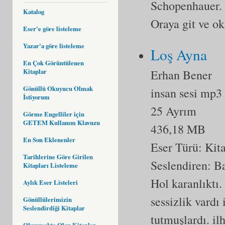
Schopenhauer. 
Katalog
Oraya git ve ok
Eser'e göre listeleme
Yazar'a göre listeleme
Loş Ayna
En Çok Görüntülenen
Erhan Bener
Kitaplar
Gönüllü Okuyucu Olmak
insan sesi mp3
İstiyorum
25 Ayrım
Görme Engelliler için
GETEM Kullanım Klavuzu
436,18 MB
En Son Eklenenler
Eser Türü:
Kit
Tarihlerine Göre Girilen
Seslendiren: B
Kitapları Listeleme
Hol karanlıktı.
Aylık Eser Listeleri
sessizlik vardı
Gönüllülerimizin
Seslendirdiği Kitaplar
tutmuşlardı. il
Okunmakta Olan Kitaplar