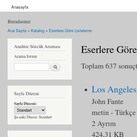
Anasayfa
Buradasınız
Ana Sayfa
»
Katalog
»
Eserlere Göre Listeleme
Eserlere Göre
Anahtar Sözcük Araması
Arama formu
Toplam 637 sonuçta
Ara
Los Angeles
Sayfa Düzeni
John Fante
Sayfa Düzeni:
metin
- Türkçe
Şu anki Düzen:
Standart
2 Ayrım
424,31 KB