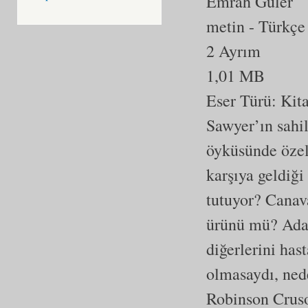
Emrah Güler
metin
- Türkçe
2 Ayrım
1,01 MB
Eser Türü:
Kit
Sawyer’ın sahi
öyküsünde özel 
karşıya geldiği
tutuyor? Canav
ürünü mü? Ada 
diğerlerini has
olmasaydı, ned
Robinson Cruso