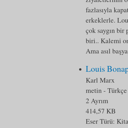
fazlasıyla kap
erkeklerle. Lo
çok saygın bir 
biri.. Kalemi 
Ama asıl başyap
Louis Bonap
Karl Marx
metin
- Türkçe
2 Ayrım
414,57 KB
Eser Türü:
Kit