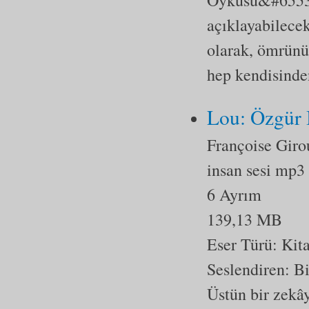
açıklayabilecek
olarak, ömrünü
hep kendisinde
Lou: Özgür 
Françoise Giro
insan sesi mp3
6 Ayrım
139,13 MB
Eser Türü:
Kit
Seslendiren: B
Üstün bir zekây