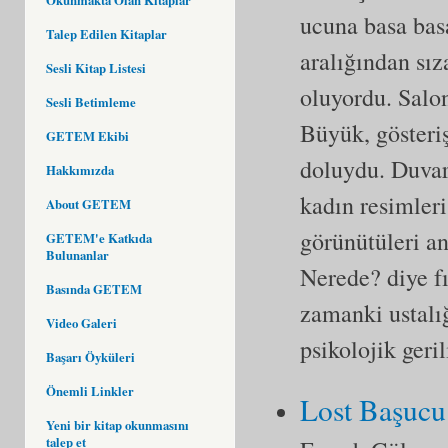
ucuna basa basa
Talep Edilen Kitaplar
aralığından sı
Sesli Kitap Listesi
oluyordu. Salo
Sesli Betimleme
Büyük, gösteriş
GETEM Ekibi
doluydu. Duvar
Hakkımızda
kadın resimleri
About GETEM
görünütüleri an
GETEM'e Katkıda
Bulunanlar
Nerede? diye fı
Basında GETEM
zamanki ustalığ
Video Galeri
psikolojik geril
Başarı Öyküleri
Önemli Linkler
Lost Başucu
Yeni bir kitap okunmasını
talep et