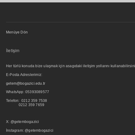
Menüye Dön
İletişim
Her türlü konuda bize ulaşmak için asagıdaki iletişim yollarını kullanabilirsini
E-Posta Adreslerimiz:
getem@bogazici.edu.tr
WhatsApp:
05393089577
Telefon: 0212 359 7538
0212 359 7659
X: @getembogazici
İnstagram: @getembogazici