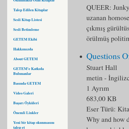
QUEER: Junky 
Talep Edilen Kitaplar
uzanan homosek
Sesli Kitap Listesi
çıkmış gürültüs
Sesli Betimleme
örülmüş politim
GETEM Ekibi
Hakkımızda
Questions Of
About GETEM
Stuart Hall
GETEM'e Katkıda
Bulunanlar
metin
- İngiliz
Basında GETEM
1 Ayrım
Video Galeri
683,00 KB
Başarı Öyküleri
Eser Türü:
Kit
Önemli Linkler
Why and how do
Yeni bir kitap okunmasını
talep et