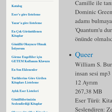
Camille ile tan
Katalog
Dominic Green'
Eser'e göre listeleme
adamı bulmaya y
Yazar'a göre listeleme
'Quantum'u durd
En Çok Görüntülenen
Kitaplar
önünde olmalıd
Gönüllü Okuyucu Olmak
İstiyorum
Queer
Görme Engelliler için
GETEM Kullanım Klavuzu
William S. Bu
En Son Eklenenler
insan sesi mp3
Tarihlerine Göre Girilen
12 Ayrım
Kitapları Listeleme
267,38 MB
Aylık Eser Listeleri
Eser Türü:
Kit
Gönüllülerimizin
Seslendirdiği Kitaplar
Seslendiren: 
Okunmakta Olan Kitaplar