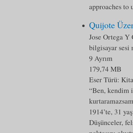
approaches to u
Quijote Üze
Jose Ortega Y 
bilgisayar sesi
9 Ayrım
179,74 MB
Eser Türü:
Kit
“Ben, kendim i
kurtaramazsam
1914’te, 31 ya
Düşün­celer, fe