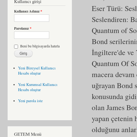
Kullanıcı girişi
Eser Türü:
Ses
Kullanıcı Adınız
*
Seslendiren: B
Quantum of Sol
Parolanız
*
Bond serilerini
Beni bu bilgisayarda hatırla
İngiltere'de ve
Quantum Of Sol
Yeni Bireysel Kullanıcı
macera devam e
Hesabı oluştur
uğrayan Bond so
Yeni Kurumsal Kullanıcı
Hesabı oluştur
konusunda gidi
Yeni parola iste
olan James Bon
yapan çetenin 
olduğunu anlar
GETEM Menü