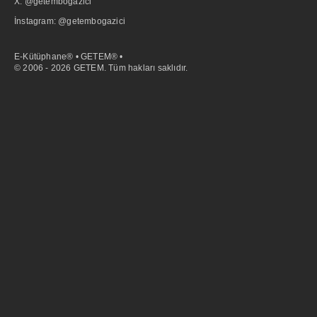
X: @getembogazici
İnstagram: @getembogazici
E-Kütüphane® • GETEM® •
© 2006 - 2026 GETEM. Tüm hakları saklıdır.