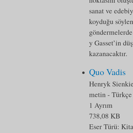
noktasını oluşt
sanat ve edebiy
koyduğu söylen
göndermeler­de
y Gasset’in düş
kazanacaktır.
Quo Vadis
Henryk Sienki
metin
- Türkçe
1 Ayrım
738,08 KB
Eser Türü:
Kit