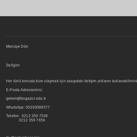
Menüye Dön
İletişim
Her türlü konuda bize ulaşmak için asagıdaki iletişim yollarını kullanabilirsini
E-Posta Adreslerimiz:
getem@bogazici.edu.tr
WhatsApp:
05393089577
Telefon: 0212 359 7538
0212 359 7659