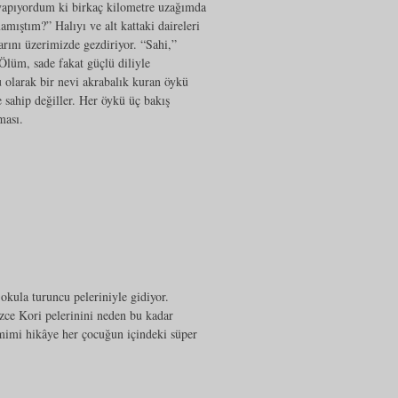
yapıyordum ki birkaç kilometre uzağımda
mıştım?” Halıyı ve alt kattaki daireleri
arını üzerimizde gezdiriyor. “Sahi,”
Ölüm, sade fakat güçlü diliyle
u olarak bir nevi akrabalık kuran öykü
e sahip değiller. Her öykü üç bakış
ması.
okula turuncu peleriniyle gidiyor.
zce Kori pelerinini neden bu kadar
mimi hikâye her çocuğun içindeki süper