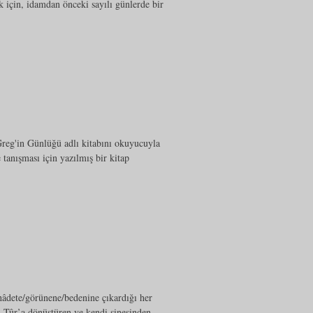
 için, idamdan önceki sayılı günlerde bir
k Greg'in Günlüğü adlı kitabını okuyucuyla
tanışması için yazılmış bir kitap
hâdete/görünene/bedenine çıkardığı her
nı Tûr’a dönüştüren ve kendi sinesinden