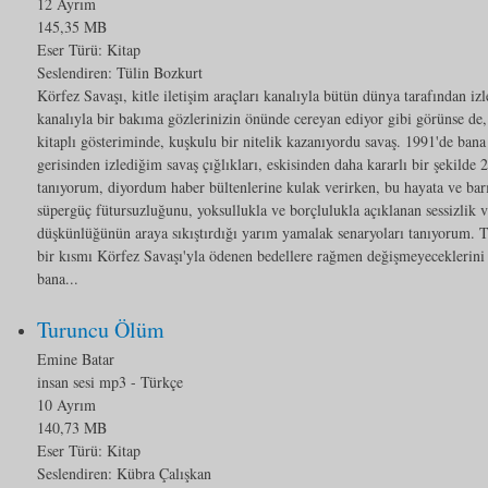
12 Ayrım
145,35 MB
Eser Türü:
Kitap
Seslendiren: Tülin Bozkurt
Körfez Savaşı, kitle iletişim araçları kanalıyla bütün dünya tarafından izl
kanalıyla bir bakıma gözlerinizin önünde cereyan ediyor gibi görünse de, 
kitaplı gösteriminde, kuşkulu bir nitelik kazanıyordu savaş. 1991'de ban
gerisinden izlediğim savaş çığlıkları, eskisinden daha kararlı bir şekilde 
tanıyorum, diyordum haber bültenlerine kulak verirken, bu hayata ve bar
süpergüç fütursuzluğunu, yoksullukla ve borçlulukla açıklanan sessizlik ve 
düşkünlüğünün araya sıkıştırdığı yarım yamalak senaryoları tanıyorum. T
bir kısmı Körfez Savaşı'yla ödenen bedellere rağmen değişmeyeceklerini b
bana...
Turuncu Ölüm
Emine Batar
insan sesi mp3
- Türkçe
10 Ayrım
140,73 MB
Eser Türü:
Kitap
Seslendiren: Kübra Çalışkan