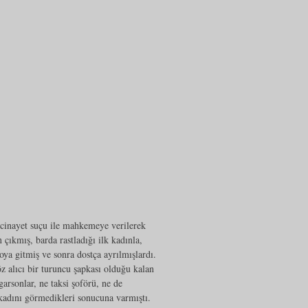
 cinayet suçu ile mahkemeye verilerek
ıkmış, barda rastladığı ilk kadınla,
roya gitmiş ve sonra dostça ayrılmışlardı.
öz alıcı bir turuncu şapkası olduğu kalan
garsonlar, ne taksi şoförü, ne de
 kadını görmedikleri sonucuna varmıştı.