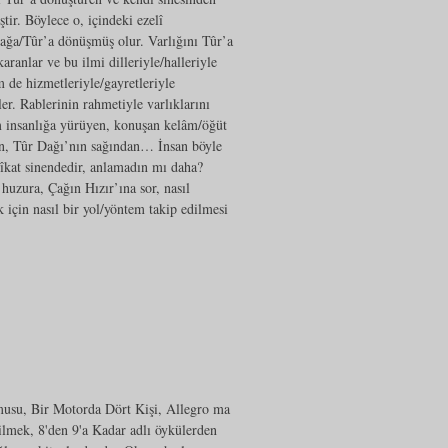
tir. Böylece o, içindeki ezelî
dağa/Tûr’a dönüşmüş olur. Varlığını Tûr’a
aranlar ve bu ilmi dilleriyle/halleriyle
 de hizmetleriyle/gayretleriyle
ler. Rablerinin rahmetiyle varlıklarını
m insanlığa yürüyen, konuşan kelâm/öğüt
çin, Tûr Dağı’nın sağından… İnsan böyle
kîkat sinendedir, anlamadın mı daha?
huzura, Çağın Hızır’ına sor, nasıl
için nasıl bir yol/yöntem takip edilmesi
usu, Bir Motorda Dört Kişi, Allegro ma
ilmek, 8'den 9'a Kadar adlı öykülerden