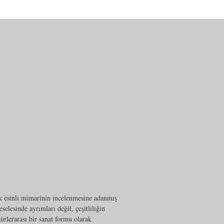
k esinli mimarinin incelenmesine adanmış
elesinde ayrımları değil, çeşitliliğin
ürlerarası bir sanat formu olarak