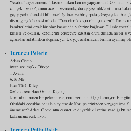
“Acaba,” diyor annem, “Hasan ölürken ben ne yapıyordum? O sırada ne 
can çeki- şen oğlumun acısını sezmemiş, durup şaşkınlıkla etrafıma bakma
geçip yerin altındaki bilinmezliğe inen ve bir çırpıda yüzeye çıkan bakışl
diyor, gerçek bir şaşkınlıkla. “Tam olarak kaçta olmuştu kaza?” Turuncu 
karakterlerini ortak bir olay karşısında birbirine bağlıyor. Ölümle zorunl
kişileri ve okurlar, kendilerini çepeçevre kuşatan ölüm dışında hiçbir şey
açısından anlatılırken değişmeyen tek şey, aralarından birinin ayrılmış ol
Turuncu Pelerin
Adam Ciccio
insan sesi mp3
- Türkçe
1 Ayrım
6,16 MB
Eser Türü:
Kitap
Seslendiren: Hacı Osman Kayıkçı
Kori’nin turuncu bir pelerini var, onu üzerinden hiç çıkarmıyor. Her gün 
Okuldaki çocuklar onunla alay etse de Kori pelerininden vazgeçmiyor. Si
önemsiyor? Adam Ciccio’nun cesaret ve duyarlılık üzerine yazdığı bu sa
kahramana sesleniyor.
Turuncu Pullu Balık