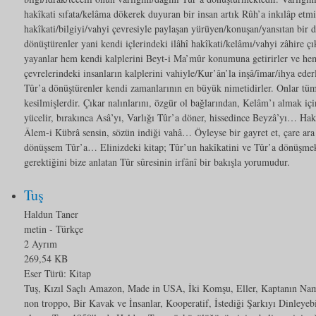
hakîkati sıfata/kelâma dökerek duyuran bir insan artık Rûh’a inkılâp etmiş
hakîkati/bilgiyi/vahyi çevresiyle paylaşan yürüyen/konuşan/yansıtan bir 
dönüştürenler yani kendi içlerindeki ilâhî hakîkati/kelâmı/vahyi zâhire çık
yayanlar hem kendi kalplerini Beyt-i Ma’mûr konumuna getirirler ve hem
çevrelerindeki insanların kalplerini vahiyle/Kur’ân’la inşâ/îmar/ihya eder
Tûr’a dönüştürenler kendi zamanlarının en büyük nimetidirler. Onlar tü
kesilmişlerdir. Çıkar nalınlarını, özgür ol bağlarından, Kelâm’ı almak i
yücelir, bırakınca Asâ’yı, Varlığı Tûr’a döner, hissedince Beyzâ’yı… Ha
Âlem-i Kübrâ sensin, sözün indiği vahâ… Öyleyse bir gayret et, çare ara 
dönüşsem Tûr’a… Elinizdeki kitap; Tûr’un hakîkatini ve Tûr’a dönüşmek 
gerektiğini bize anlatan Tûr sûresinin irfânî bir bakışla yorumudur.
Tuş
Haldun Taner
metin
- Türkçe
2 Ayrım
269,54 KB
Eser Türü:
Kitap
Tuş, Kızıl Saçlı Amazon, Made in USA, İki Komşu, Eller, Kaptanın Nam
non troppo, Bir Kavak ve İnsanlar, Kooperatif, İstediği Şarkıyı Dinleyeb