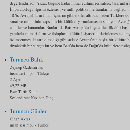
değerlendiriyor. Yazar, bugüne kadar ihmal edilmiş resimlere, tasarımlar
İmparatorluğu ilgisini öztemsil ve milli politika mefhumlarına bağlıyor. 
1876, Avrupalıların ilham için, ne gibi etkiler altında, neden Türklere 
sanat ve mimarinin kapsamlı bir kültürel yorumlamasını sunuyor. Avcıoğlu,
camiler ve hamamlar. Bunları da Batı Avrupa’da inşa edilen ilk dört baş
yapılarla mimari form ve üslupların kültürel siyasetini derinlemesine araş
özümsenmesi kazara olmadığı gibi sadece Avrupa’nın başka bir kültüre 
diyalektik bir süreçti bu ve hem Batı’da hem de Doğu’da kültürlerötesil
Turuncu Balık
Zeynep Özdemirbaş
insan sesi mp3
- Türkçe
2 Ayrım
49,22 MB
Eser Türü:
Kitap
Seslendiren: Keziban Dinç
Turuncu Günler
Cihan Aktaş
insan sesi mp3
- Türkçe