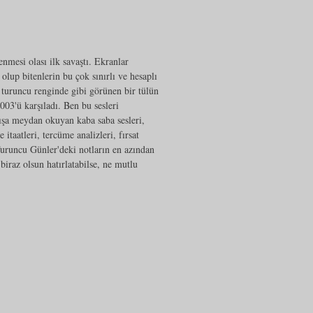
enmesi olası ilk savaştı. Ekranlar
olup bitenlerin bu çok sınırlı ve hesaplı
a turuncu renginde gibi görünen bir tülün
2003'ü karşıladı. Ben bu sesleri
ışa meydan okuyan kaba saba sesleri,
itaatleri, tercüme analizleri, fırsat
uruncu Günler'deki notların en azından
iraz olsun hatırlatabilse, ne mutlu