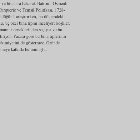
a ve binalara bakarak Batı’nın Osmanlı
Turquerie ve Temsil Politikası, 1728-
döndüğünü araştırırken, bu dönemdeki
 üç özel bina tipini inceliyor: köşkler,
ı mamur örneklerinden seçiyor ve bu
tırıyor. Yazara göre bu bina tiplerinin
hakimiyetini de göstermez. Özünde
eşmeye katkıda bulunmuştu.