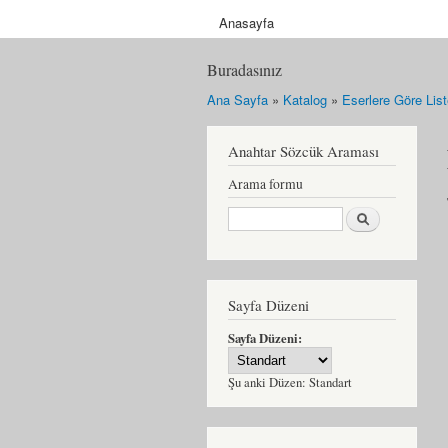
Anasayfa
Buradasınız
Ana Sayfa
»
Katalog
»
Eserlere Göre Lis
Anahtar Sözcük Araması
Arama formu
Ara
Sayfa Düzeni
Sayfa Düzeni:
Şu anki Düzen:
Standart