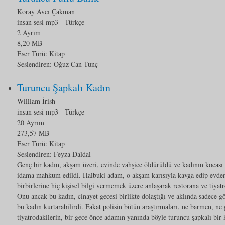
Koray Avcı Çakman
insan sesi mp3
- Türkçe
2 Ayrım
8,20 MB
Eser Türü:
Kitap
Seslendiren: Oğuz Can Tunç
Turuncu Şapkalı Kadın
William İrish
insan sesi mp3
- Türkçe
20 Ayrım
273,57 MB
Eser Türü:
Kitap
Seslendiren: Feyza Daldal
Genç bir kadın, akşam üzeri, evinde vahşice öldürüldü ve kadının kocası
idama mahkum edildi. Halbuki adam, o akşam karısıyla kavga edip evden ç
birbirlerine hiç kişisel bilgi vermemek üzere anlaşarak restorana ve tiyat
Onu ancak bu kadın, cinayet gecesi birlikte dolaştığı ve aklında sadece g
bu kadın kurtarabilirdi. Fakat polisin bütün araştırmaları, ne barmen, ne 
tiyatrodakilerin, bir gece önce adamın yanında böyle turuncu şapkalı bir