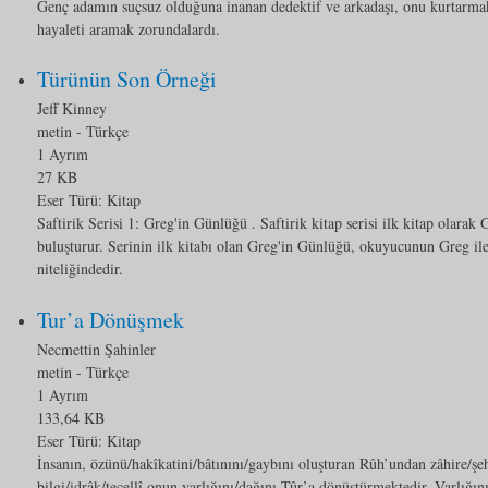
Genç adamın suçsuz olduğuna inanan dedektif ve arkadaşı, onu kurtarmak
hayaleti aramak zorundalardı.
Türünün Son Örneği
Jeff Kinney
metin
- Türkçe
1 Ayrım
27 KB
Eser Türü:
Kitap
Saftirik Serisi 1: Greg'in Günlüğü . Saftirik kitap serisi ilk kitap olara
buluşturur. Serinin ilk kitabı olan Greg'in Günlüğü, okuyucunun Greg ile 
niteliğindedir.
Tur’a Dönüşmek
Necmettin Şahinler
metin
- Türkçe
1 Ayrım
133,64 KB
Eser Türü:
Kitap
İnsanın, özünü/hakîkatini/bâtınını/gaybını oluşturan Rûh’undan zâhire/şe
bilgi/idrâk/tecellî onun varlığını/dağını Tûr’a dönüştürmektedir. Varlığı