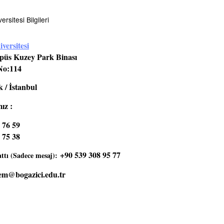
rsitesi Bilgileri
versitesi
üs Kuzey Park Binası
No:114
 / İstanbul
ız :
 76 59
 75 38
+90 539 308 95 77
tı (Sadece mesaj):
em@bogazici.edu.tr