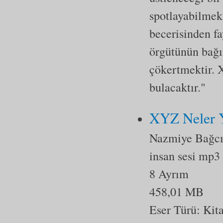
spotlayabilmek
becerisinden f
örgütünün bağı
çökertmektir. X
bulacaktır."
XYZ Neler 
Nazmiye Bağcı
insan sesi mp3
8 Ayrım
458,01 MB
Eser Türü:
Kit