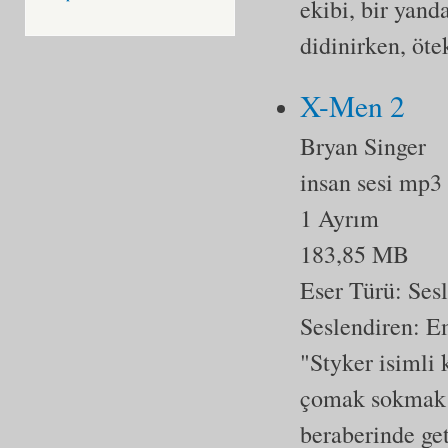
ekibi, bir yand
didinirken, öte
X-Men 2
Bryan Singer
insan sesi mp3
1 Ayrım
183,85 MB
Eser Türü:
Ses
Seslendiren: E
"Styker isimli 
çomak sokmak ü
beraberinde ge