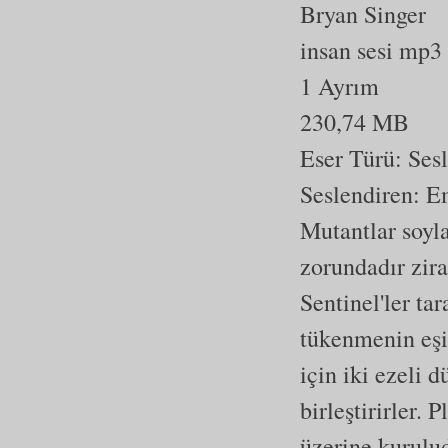
Bryan Singer
insan sesi mp3
1 Ayrım
230,74 MB
Eser Türü:
Ses
Seslendiren: E
Mutantlar soyl
zorundadır zir
Sentinel'ler ta
tükenmenin eşi
için iki ezeli
birleştirirler. 
üzerine kurulu