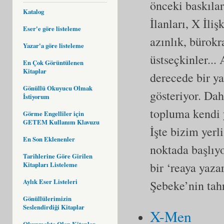
önceki baskılar
Katalog
İlanları, X İliş
Eser'e göre listeleme
azınlık, bürokr
Yazar'a göre listeleme
üstseçkinler...
En Çok Görüntülenen
Kitaplar
derecede bir y
Gönüllü Okuyucu Olmak
gösteriyor. Dah
İstiyorum
topluma kendi 
Görme Engelliler için
GETEM Kullanım Klavuzu
İşte bizim yerl
En Son Eklenenler
noktada başlıyo
Tarihlerine Göre Girilen
bir ‘reaya yaza
Kitapları Listeleme
Aylık Eser Listeleri
Şebeke’nin tah
Gönüllülerimizin
Seslendirdiği Kitaplar
X-Men
Okunmakta Olan Kitaplar