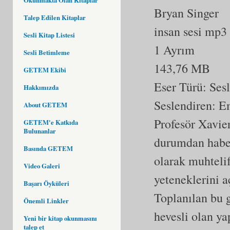
Bryan Singer
Talep Edilen Kitaplar
insan sesi mp3
Sesli Kitap Listesi
1 Ayrım
Sesli Betimleme
143,76 MB
GETEM Ekibi
Eser Türü:
Ses
Hakkımızda
Seslendiren: E
About GETEM
Profesör Xavier
GETEM'e Katkıda
Bulunanlar
durumdan haber
Basında GETEM
olarak muhtelif
Video Galeri
yeteneklerini a
Başarı Öyküleri
Toplanılan bu 
Önemli Linkler
hevesli olan y
Yeni bir kitap okunmasını
talep et