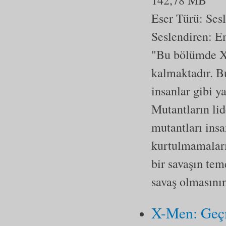
142,78 MB
Eser Türü:
Ses
Seslendiren: E
"Bu bölümde X-
kalmaktadır. B
insanlar gibi y
Mutantların li
mutantları insa
kurtulmamaları 
bir savaşın tem
savaş olmasının
X-Men: Geç