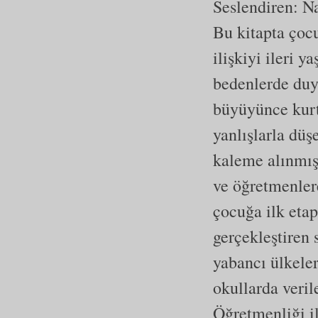
Seslendiren: N
Bu kitapta çocu
ilişkiyi ileri 
bedenlerde duyu
büyüyünce kurtu
yanlışlarla dü
kaleme alınmışt
ve öğretmenlere
çocuğa ilk etap
gerçekleştiren 
yabancı ülkele
okullarda verile
Öğretmenliği il