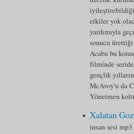
iyileştirebildi
etkiler yok ola
yardımıyla geçm
sonucu ürettiği
Acaba bu konud
filminde serid
gençlik yılları
McAvoy'u da Ch
Yönetmen koltu
Xalatan Goz
insan sesi mp3