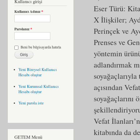
Kullanıcı girişi
Eser Türü:
Kit
Kullanıcı Adınız
*
X İlişkiler; Ay
Perinçek ve Ayd
Parolanız
*
Prenses ve Gene
Beni bu bilgisayarda hatırla
yöntemin ürünü
adlandırmak mü
Yeni Bireysel Kullanıcı
soyağaçlarıyla 
Hesabı oluştur
açısından Vefat
Yeni Kurumsal Kullanıcı
Hesabı oluştur
soyağaçlarını ö
Yeni parola iste
şekillendiriyor
Vefat İlanları’
kitabında da d
GETEM Menü