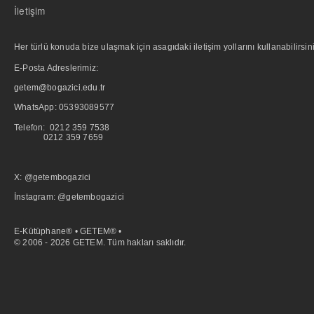
İletişim
Her türlü konuda bize ulaşmak için asagıdaki iletişim yollarını kullanabilirsini
E-Posta Adreslerimiz:
getem@bogazici.edu.tr
WhatsApp:
05393089577
Telefon: 0212 359 7538
0212 359 7659
X: @getembogazici
İnstagram: @getembogazici
E-Kütüphane® • GETEM® •
© 2006 - 2026 GETEM. Tüm hakları saklıdır.