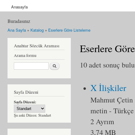
Anasayfa
Buradasınız
Ana Sayfa
»
Katalog
»
Eserlere Göre Listeleme
Eserlere Göre
Anahtar Sözcük Araması
Arama formu
10 adet sonuç bul
Ara
X İlişkiler
Sayfa Düzeni
Mahmut Çetin
Sayfa Düzeni:
metin
- Türkçe
Şu anki Düzen:
Standart
2 Ayrım
3,74 MB