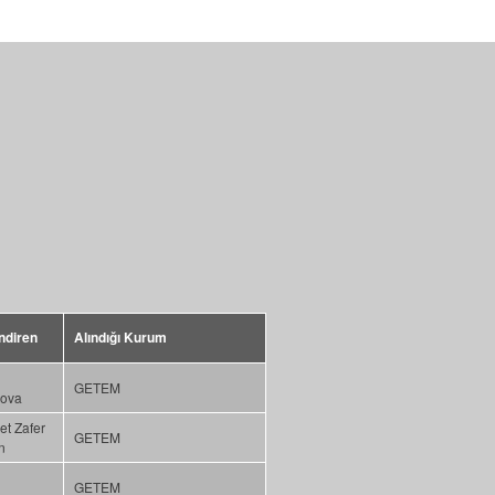
ndiren
Alındığı Kurum
GETEM
ova
t Zafer
GETEM
n
GETEM