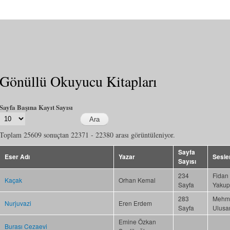
Gönüllü Okuyucu Kitapları
Sayfa Başına Kayıt Sayısı
Toplam 25609 sonuçtan 22371 - 22380 arası görüntüleniyor.
Sayfa
Eser Adı
Yazar
Sesle
Sayısı
234
Fidan
Kaçak
Orhan Kemal
Sayfa
Yakup
283
Mehme
Nurjuvazi
Eren Erdem
Sayfa
Ulusa
Emine Özkan
Burası Cezaevi