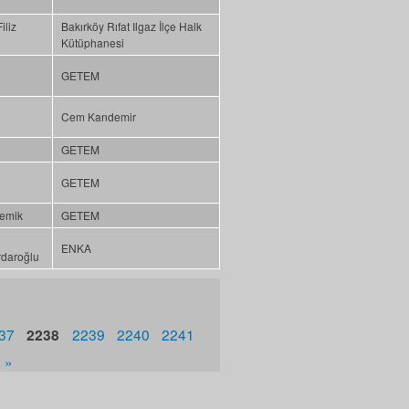
iliz
Bakırköy Rıfat Ilgaz İlçe Halk
i
Kütüphanesi
GETEM
Cem Kandemir
GETEM
GETEM
 emik
GETEM
ENKA
daroğlu
37
2238
2239
2240
2241
 »