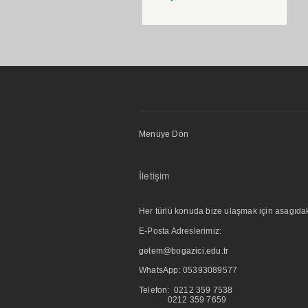
Menüye Dön
İletişim
Her türlü konuda bize ulaşmak için asagıdaki i
E-Posta Adreslerimiz:
getem@bogazici.edu.tr
WhatsApp:
05393089577
Telefon: 0212 359 7538
0212 359 7659