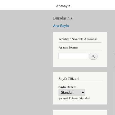
Anasayfa
Buradasınız
Ana Sayfa
Anahtar Sözcük Araması
Arama formu
Ara
Sayfa Düzeni
Sayfa Düzeni:
Şu anki Düzen:
Standart