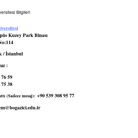
rsitesi Bilgileri
versitesi
üs Kuzey Park Binası
No:114
 / İstanbul
ız :
 76 59
 75 38
+90 539 308 95 77
tı (Sadece mesaj):
em@bogazici.edu.tr