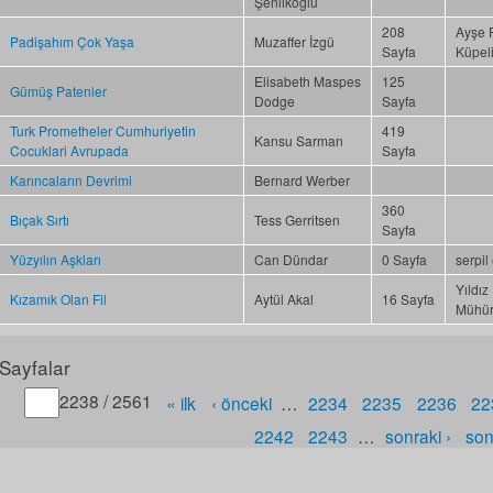
Şenlikoğlu
208
Ayşe F
Padişahım Çok Yaşa
Muzaffer İzgü
Sayfa
Küpel
Elisabeth Maspes
125
Gümüş Patenler
Dodge
Sayfa
Turk Prometheler Cumhuriyetin
419
Kansu Sarman
Cocuklari Avrupada
Sayfa
Karıncaların Devrimi
Bernard Werber
360
Bıçak Sırtı
Tess Gerritsen
Sayfa
Yüzyılın Aşkları
Can Dündar
0 Sayfa
serpil
Yıldız
Kızamık Olan Fil
Aytül Akal
16 Sayfa
Mühür
Sayfalar
Gitmek istediğiniz sayfa numarasını belirtin
2238 / 2561
« ilk
‹ önceki
…
2234
2235
2236
22
2242
2243
…
sonraki ›
son