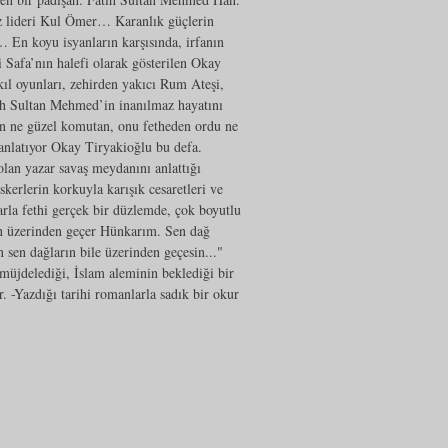
nsız lideri Kul Ömer… Karanlık güçlerin
 En koyu isyanların karşısında, irfanın
Safa’nın halefi olarak gösterilen Okay
 akıl oyunları, zehirden yakıcı Rum Ateşi,
atih Sultan Mehmed’in inanılmaz hayatını
an ne güzel komutan, onu fetheden ordu ne
 anlatıyor Okay Tiryakioğlu bu defa.
lan yazar savaş meydanını anlattığı
askerlerin korkuyla karışık cesaretleri ve
rla fethi gerçek bir düzlemde, çok boyutlu
un üzerinden geçer Hünkarım. Sen dağ
 sen dağların bile üzerinden geçesin..."
üjdelediği, İslam aleminin beklediği bir
. -Yazdığı tarihi romanlarla sadık bir okur