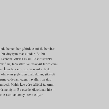
nde hemen her şehirde cami ile beraber
nî bir duyuşun mahsulüdür. Bu bir
 İstanbul Yüksek İslâm Enstitüsü'deki
vıfları, tarikatları ve tasavvuf terimlerini
 İz'in bu eseri bizi tasavvuf ehliyle
ı olmayan şeylerden uzak duran, şikâyeti
alışmaya devam eden, hayalleri bırakıp
iyeti, Mahir İz'e göre telâkki tarzının
görmemiştir. Bu eserde zikrolunan hiss-i
fun esasını anlamaya sevk ediyor.