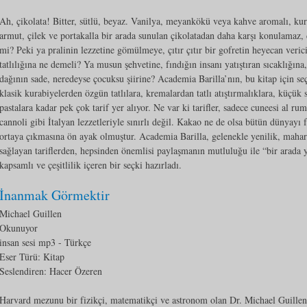
Ah, çikolata! Bitter, sütlü, beyaz. Vanilya, meyankökü veya kahve aromalı, kuru
armut, çilek ve portakalla bir arada sunulan çikolatadan daha karşı konulamaz, d
mi? Peki ya pralinin lezzetine gömülmeye, çıtır çıtır bir gofretin heyecan verici 
tatlılığına ne demeli? Ya musun şehvetine, fındığın insanı yatıştıran sıcaklığın
dağının sade, neredeyse çocuksu şiirine? Academia Barilla’nın, bu kitap için seçti
klasik kurabiyelerden özgün tatlılara, kremalardan tatlı atıştırmalıklara, küçük s
pastalara kadar pek çok tarif yer alıyor. Ne var ki tarifler, sadece cuneesi al r
cannoli gibi İtalyan lezzetleriyle sınırlı değil. Kakao ne de olsa bütün dünyayı 
ortaya çıkmasına ön ayak olmuştur. Academia Barilla, gelenekle yenilik, mahar
sağlayan tariflerden, hepsinden önemlisi paylaşmanın mutluluğu ile “bir arada
kapsamlı ve çeşitlilik içeren bir seçki hazırladı.
İnanmak Görmektir
Michael Guillen
Okunuyor
insan sesi mp3
- Türkçe
Eser Türü:
Kitap
Seslendiren: Hacer Özeren
Harvard mezunu bir fizikçi, matematikçi ve astronom olan Dr. Michael Guillen, 