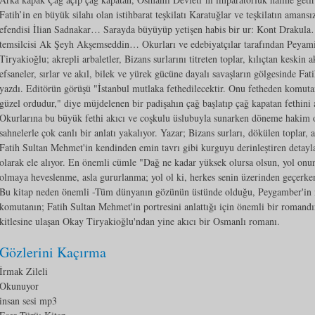
Fatih’in en büyük silahı olan istihbarat teşkilatı Karatuğlar ve teşkilatın ama
efendisi İlian Sadnakar… Sarayda büyüyüp yetişen habis bir ur: Kont Drakula…
temsilcisi Ak Şeyh Akşemseddin… Okurları ve edebiyatçılar tarafından Peyami 
Tiryakioğlu; akrepli arbaletler, Bizans surlarını titreten toplar, kılıçtan keskin
efsaneler, sırlar ve akıl, bilek ve yürek gücüne dayalı savaşların gölgesinde F
yazdı. Editörün görüşü "İstanbul mutlaka fethedilecektir. Onu fetheden komut
güzel ordudur," diye müjdelenen bir padişahın çağ başlatıp çağ kapatan fethini
Okurlarına bu büyük fethi akıcı ve coşkulu üslubuyla sunarken döneme hakim o
sahnelerle çok canlı bir anlatı yakalıyor. Yazar; Bizans surları, dökülen toplar, 
Fatih Sultan Mehmet'in kendinden emin tavrı gibi kurguyu derinleştiren detayla
olarak ele alıyor. En önemli cümle "Dağ ne kadar yüksek olursa olsun, yol on
olmaya heveslenme, asla gururlanma; yol ol ki, herkes senin üzerinden geçerken
Bu kitap neden önemli -Tüm dünyanın gözünün üstünde olduğu, Peygamber'in m
komutanın; Fatih Sultan Mehmet'in portresini anlattığı için önemli bir romandır
kitlesine ulaşan Okay Tiryakioğlu'ndan yine akıcı bir Osmanlı romanı.
Gözlerini Kaçırma
İrmak Zileli
Okunuyor
insan sesi mp3