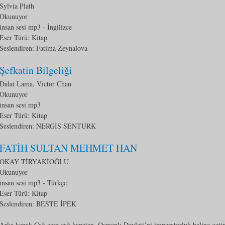
Sylvia Plath
Okunuyor
insan sesi mp3
- İngilizce
Eser Türü:
Kitap
Seslendiren: Fatima Zeynalova
Şefkatin Bilgeliği
Dalai Lama, Victor Chan
Okunuyor
insan sesi mp3
Eser Türü:
Kitap
Seslendiren: NERGİS SENTURK
FATİH SULTAN MEHMET HAN
OKAY TİRYAKİOĞLU
Okunuyor
insan sesi mp3
- Türkçe
Eser Türü:
Kitap
Seslendiren: BESTE İPEK
Arka kapak Çağ açıp çağ kapatan, Osmanlı Devleti’ni imparatorluk haline geti