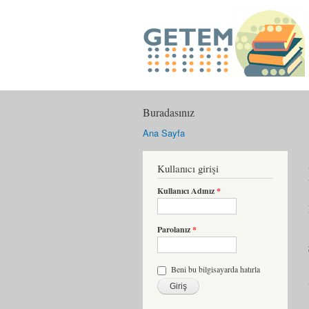
Buradasınız
Ana Sayfa
Kullanıcı girişi
Kullanıcı Adınız
*
Parolanız
*
Beni bu bilgisayarda hatırla