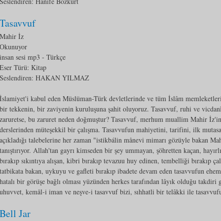
Seslendiren: Hanife Bozkurt
Tasavvuf
Mahir İz
Okunuyor
insan sesi mp3
- Türkçe
Eser Türü:
Kitap
Seslendiren: HAKAN YILMAZ
İslamiyet'i kabul eden Müslüman-Türk devletlerinde ve tüm İslâm memleketleri
bir tekkenin, bir zaviyenin kuruluşuna şahit oluyoruz. Tasavvuf, ruhi ve vicda
zaruretse, bu zaruret neden doğmuştur? Tasavvuf, merhum muallim Mahir İz'in
derslerinden müteşekkil bir çalışma. Tasavvufun mahiyetini, tarifini, ilk mutasav
açıkladığı talebelerine her zaman "istikbálin månevi mimarı gözüyle bakan Mahir
tanıştırıyor. Allah'tan gayrı kimseden bir şey ummayan, şöhretten kaçan, hayırl
bırakıp sıkıntıya alışan, kibri bırakıp tevazuu huy edinen, tembelliği bırakıp ç
tatbikata bakan, uykuyu ve gafleti bırakıp ibadete devam eden tasavvufun ehemm
hatalı bir görüşe bağlı olması yüzünden herkes tarafından lâyık olduğu takdiri 
uhuvvet, kemål-i iman ve neşve-i tasavvuf bizi, sıhhatli bir telâkki ile tasavvu
Bell Jar