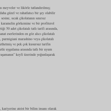
 meyveler ve likörle tatlandırılmış;
aha güzel ve rahatlatıcı bir şey olabilir
sesine, sıcak çikolatanın sınırsız
a, karamelin görkemine ve bir profiterol
ği 50 adet çikolatalı tatlı tarifi arasında,
anat eserlerinden en göz alıcı çikolatalı
um, parmigiani marashino veya çikolatalı
fethetmiş ve pek çok kusursuz tarifin
etle uygulama arasında tatlı bir uyum
 yaşamanın” keyfi üzerinde yoğunlaşarak
kariyerine ateist bir bilim insanı olarak