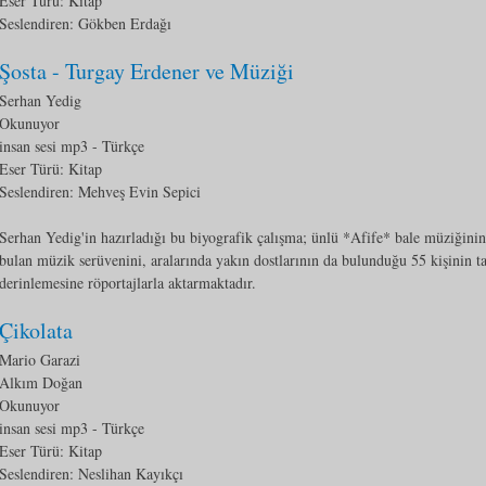
Eser Türü:
Kitap
Seslendiren: Gökben Erdağı
Şosta - Turgay Erdener ve Müziği
Serhan Yedig
Okunuyor
insan sesi mp3
- Türkçe
Eser Türü:
Kitap
Seslendiren: Mehveş Evin Sepici
Serhan Yedig'in hazırladığı bu biyografik çalışma; ünlü *Afife* bale müziğinin d
bulan müzik serüvenini, aralarında yakın dostlarının da bulunduğu 55 kişinin ta
derinlemesine röportajlarla aktarmaktadır.
Çikolata
Mario Garazi
Alkım Doğan
Okunuyor
insan sesi mp3
- Türkçe
Eser Türü:
Kitap
Seslendiren: Neslihan Kayıkçı