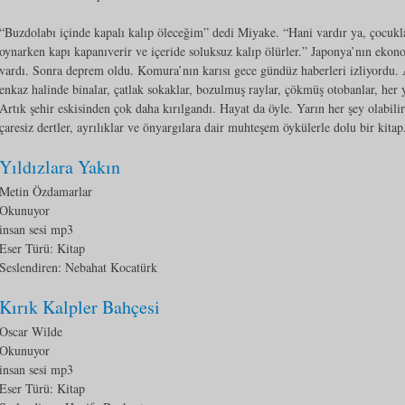
“Buzdolabı içinde kapalı kalıp öleceğim” dedi Miyake. “Hani vardır ya, çocuklar
oynarken kapı kapanıverir ve içeride soluksuz kalıp ölürler.” Japonya’nın ekon
vardı. Sonra deprem oldu. Komura’nın karısı gece gündüz haberleri izliyordu. 
enkaz halinde binalar, çatlak sokaklar, bozulmuş raylar, çökmüş otobanlar, her
Artık şehir eskisinden çok daha kırılgandı. Hayat da öyle. Yarın her şey olabil
çaresiz dertler, ayrılıklar ve önyargılara dair muhteşem öykülerle dolu bir kitap
Yıldızlara Yakın
Metin Özdamarlar
Okunuyor
insan sesi mp3
Eser Türü:
Kitap
Seslendiren: Nebahat Kocatürk
Kırık Kalpler Bahçesi
Oscar Wilde
Okunuyor
insan sesi mp3
Eser Türü:
Kitap