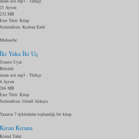
insan sesi mp3
- Türkçe
21 Ayrım
232 MB
Eser Türü:
Kitap
Seslendiren: Kezban Enül
Muhasebe
İki Yaka İki Uç
Tomris Uyar
Bitirildi
insan sesi mp3
- Türkçe
4 Ayrım
266 MB
Eser Türü:
Kitap
Seslendiren: Gönül Akkaya
Yazarın 7 öyküsünün toplandığı bir kitap.
Kıran Kırana
Kemal Tahir