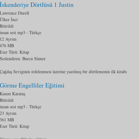
İskenderiye Dörtlüsü 1 Justin
Lawrence Durell
Ülker İnci
Bitirildi
insan sesi mp3
- Türkçe
12 Ayrım
476 MB
Eser Türü:
Kitap
Seslendiren: Burcu Sümer
Çağdaş Seviginin irdelenmesi üzerine yazılmış bir dörtlemenin ilk kitabı
Görme Engelliler Eğitimi
Kasım Karataş
Bitirildi
insan sesi mp3
- Türkçe
23 Ayrım
361 MB
Eser Türü:
Kitap