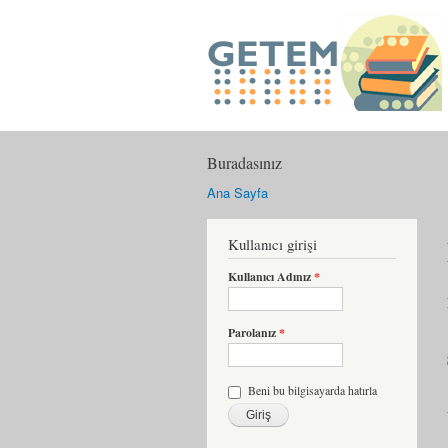
Buradasınız
Ana Sayfa
Kullanıcı girişi
Kullanıcı Adınız
*
Parolanız
*
Beni bu bilgisayarda hatırla