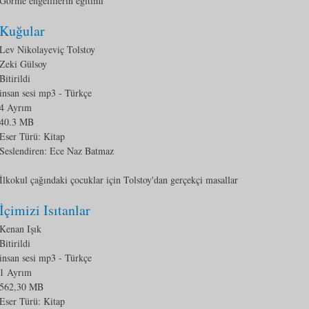
Görme engellilerin eğitimi
Kuğular
Lev Nikolayeviç Tolstoy
Zeki Gülsoy
Bitirildi
insan sesi mp3
- Türkçe
4 Ayrım
40.3 MB
Eser Türü:
Kitap
Seslendiren: Ece Naz Batmaz
İlkokul çağındaki çocuklar için Tolstoy'dan gerçekçi masallar
İçimizi Isıtanlar
Kenan Işık
Bitirildi
insan sesi mp3
- Türkçe
1 Ayrım
562,30 MB
Eser Türü:
Kitap