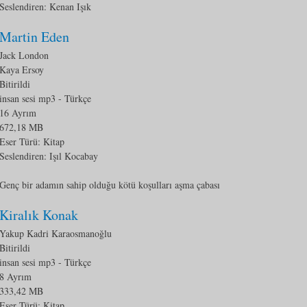
Seslendiren: Kenan Işık
Martin Eden
Jack London
Kaya Ersoy
Bitirildi
insan sesi mp3
- Türkçe
16 Ayrım
672,18 MB
Eser Türü:
Kitap
Seslendiren: Işıl Kocabay
Genç bir adamın sahip olduğu kötü koşulları aşma çabası
Kiralık Konak
Yakup Kadri Karaosmanoğlu
Bitirildi
insan sesi mp3
- Türkçe
8 Ayrım
333,42 MB
Eser Türü:
Kitap