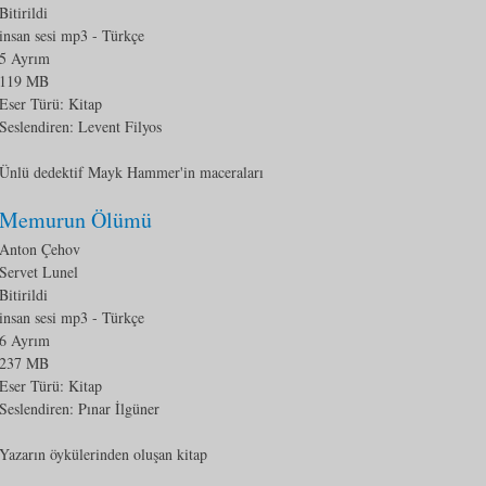
Bitirildi
insan sesi mp3
- Türkçe
5 Ayrım
119 MB
Eser Türü:
Kitap
Seslendiren: Levent Filyos
Ünlü dedektif Mayk Hammer'in maceraları
Memurun Ölümü
Anton Çehov
Servet Lunel
Bitirildi
insan sesi mp3
- Türkçe
6 Ayrım
237 MB
Eser Türü:
Kitap
Seslendiren: Pınar İlgüner
Yazarın öykülerinden oluşan kitap