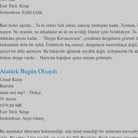
Eser Türü:
Kitap
Seslendiren: Eylül Çelik
Bazı hisler ağırdır... Ta ki onları fark edene, tanıyıp yüzleşene kadar. Teoman, 
taşıyor. Ne oyunlar, ne arkadaşlar ne de en sevdiği filmler içini ferahlatıyor. Ta
dükkâna girene kadar… “Duygu Kavanozcusu”, çocuklara duyguların gizemli dü
farkındalık dolu bir öykü. Üzüntüyle baş etmeyi, duyguların bastırıldıkça değil
şiirsel bir dille anlatıyor. Bu hikâyede ağlamak zayıflık değil, iyileşmenin ilk 
dolusu duygu vardır… Hazırsan kapağını açma zamanı gelmiştir.
Atatürk Bugün Olsaydı
Cemal Kutay
Bitirildi
insan sesi mp3
- Türkçe
59 Ayrım
1079,88 MB
Eser Türü:
Kitap
Seslendiren: Atiye Güneş
Bu memleket dünyanın beklemediği, asla ümid etmediği bir müstesna mevcudiye
oldu. Bu sahna 7 bin senelik, en aşağı bir Tük Beşiğidir. Beşik tabiatın rüzgarla