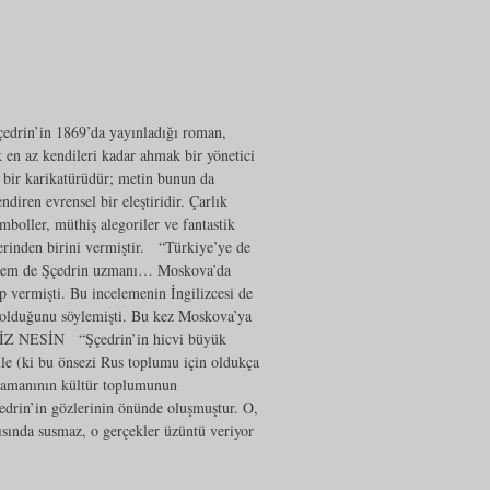
çedrin’in 1869’da yayınladığı roman,
 en az kendileri kadar ahmak bir yönetici
n bir karikatürüdür; metin bunun da
ndiren evrensel bir eleştiridir. Çarlık
mboller, müthiş alegoriler ve fantastik
lerinden birini vermiştir. “Türkiye’ye de
 hem de Şçedrin uzmanı… Moskova’da
p vermişti. Bu incelemenin İngilizcesi de
ü olduğunu söylemişti. Bu kez Moskova’ya
AZİZ NESİN “Şçedrin’in hicvi büyük
ile (ki bu önsezi Rus toplumu için oldukça
 zamanının kültür toplumunun
Şçedrin’in gözlerinin önünde oluşmuştur. O,
rşısında susmaz, o gerçekler üzüntü veriyor