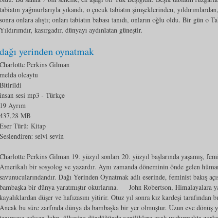
tabiatın yağmurlarıyla yıkandı, o çocuk tabiatın şimşeklerinden, yıldırımlardan
sonra onlara alıştı; onları tabiatın babası tanıdı, onların oğlu oldu. Bir gün o 
Yıldırımdır, kasırgadır, dünyayı aydınlatan güneştir.
dağı yerinden oynatmak
Charlotte Perkins Gilman
melda olcaytu
Bitirildi
insan sesi mp3
- Türkçe
19 Ayrım
437,28 MB
Eser Türü:
Kitap
Seslendiren: selvi sevin
Charlotte Perkins Gilman 19. yüzyıl sonları 20. yüzyıl başlarında yaşamış, fem
Amerikalı bir sosyolog ve yazardır. Aynı zamanda döneminin önde gelen hümani
savunucularındandır. Dağı Yerinden Oynatmak adlı eserinde, feminist bakış açısı
bambaşka bir dünya yaratmıştır okurlarına. John Robertson, Himalayalara yapt
kayalıklardan düşer ve hafızasını yitirir. Otuz yıl sonra kız kardeşi tarafında
Ancak bu süre zarfında dünya da bambaşka bir yer olmuştur. Uzun eve dönüş yo
tanımaya çalışan John, ülkesine döndüğünde yeniliklere ayak uydurmakta zorlan