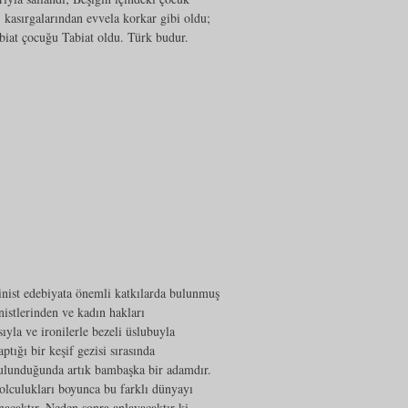
, kasırgalarından evvela korkar gibi oldu;
Tabiat çocuğu Tabiat oldu. Türk budur.
inist edebiyata önemli katkılarda bulunmuş
stlerinden ve kadın hakları
yla ve ironilerle bezeli üslubuyla
ığı bir keşif gezisi sırasında
n bulunduğunda artık bambaşka bir adamdır.
lculukları boyunca bu farklı dünyayı
acaktır. Neden sonra anlayacaktır ki