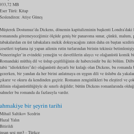
933,72 MB
Eser Türü:
Kitap
Seslendiren: Atiye Güneş
Müşterek Dostumuz’da Dickens, dönemin kapitalizminin başkenti Londra’daki ha
romanında göremeyeceğimiz ölçüde geniş bir panaroma sunar, çünkü, malum, pa
tabakalardan en üst tabakalara mekik dokuyacağını zaten daha en baştan sezd
cesetleri toplama işi yapan ailenin rutin turlarından birinin tekinsiz betimleniş
Veneeringler’in evindeki yemeğin ve davetlilerin alaycı ve olağanüstü komik bi
Romandaki müthiş dil ve üslup çeşitliliğinin de habercisidir bu iki bölüm. Dilbi
tabii “idiolektlere”de) olağanüstü duyarlı bir kulağı olan Dickens, bu romanda
gezerken, bir yandan da her birini anlatmaya en uygun dili ve üslubu da yakala
çıkarır ve okuru da kendinden geçirir. Romanın zenginlikleri bu eleştirel ve ço
dilinin olağanüstülüğüyle de sınırlı değildir; bütün Dickens romanlarında olduğ
sahneler bu romanda da fazlasıyla vardır.
ahmakiye bir şeyrin tarihi
Mihail Saltikov Scedrin
Hazal Yalın
Bitirildi
insan sesi mp3
- Türkçe