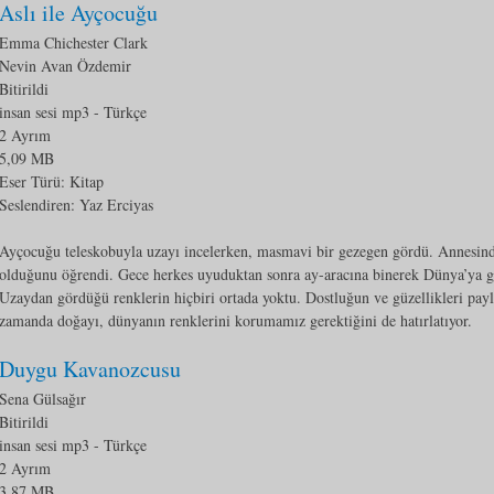
Aslı ile Ayçocuğu
Emma Chichester Clark
Nevin Avan Özdemir
Bitirildi
insan sesi mp3
- Türkçe
2 Ayrım
5,09 MB
Eser Türü:
Kitap
Seslendiren: Yaz Erciyas
Ayçocuğu teleskobuyla uzayı incelerken, masmavi bir gezegen gördü. Annesin
olduğunu öğrendi. Gece herkes uyuduktan sonra ay-aracına binerek Dünya’ya gi
Uzaydan gördüğü renklerin hiçbiri ortada yoktu. Dostluğun ve güzellikleri payl
zamanda doğayı, dünyanın renklerini korumamız gerektiğini de hatırlatıyor.
Duygu Kavanozcusu
Sena Gülsağır
Bitirildi
insan sesi mp3
- Türkçe
2 Ayrım
3,87 MB