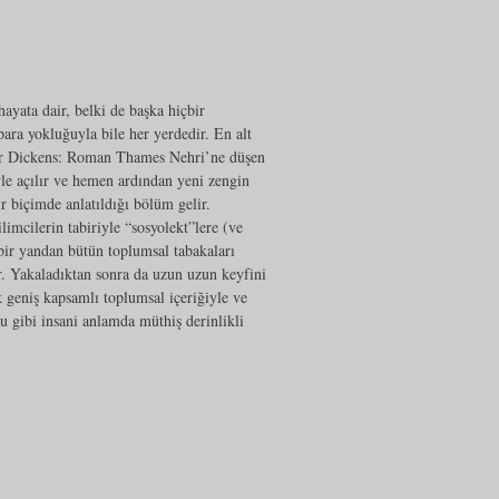
yata dair, belki de başka hiçbir
ra yokluğuyla bile her yerdedir. En alt
irir Dickens: Roman Thames Nehri’ne düşen
iyle açılır ve hemen ardından yeni zengin
r biçimde anlatıldığı bölüm gelir.
limcilerin tabiriyle “sosyolekt”lere (ve
 bir yandan bütün toplumsal tabakaları
r. Yakaladıktan sonra da uzun uzun keyfini
k geniş kapsamlı toplumsal içeriğiyle ve
u gibi insani anlamda müthiş derinlikli