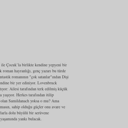
 ile Çocuk’la birlikte kendine yepyeni bir
ik roman hayranlığı, genç yazarı bu türde
antastik romanının "çok satanlar"ından Dişi
endine bir yer ediniyor. Lovenbruck
atıyor: Ailesi tarafından terk edilmiş küçük
 yaşıyor. Herkes tarafından itilip
cı" olan Samildanach yoksa o mu? Ama
lmasın, sahip olduğu güçler onu avare ve
rlarla dolu büyülü bir serüvene
n yaşamında yankı bulacak.