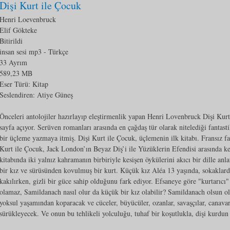
Dişi Kurt ile Çocuk
Henri Loevenbruck
Elif Gökteke
Bitirildi
insan sesi mp3
- Türkçe
33 Ayrım
589,23 MB
Eser Türü:
Kitap
Seslendiren: Atiye Güneş
Önceleri antolojiler hazırlayıp eleştirmenlik yapan Henri Lovenbruck Dişi Kurt
sayfa açıyor. Serüven romanları arasında en çağdaş tür olarak nitelediği fantast
bir üçleme yazmaya itmiş. Dişi Kurt ile Çocuk, üçlemenin ilk kitabı. Fransız f
Kurt ile Çocuk, Jack London’ın Beyaz Diş’i ile Yüzüklerin Efendisi arasında k
kitabında iki yalnız kahramanın birbiriyle kesişen öykülerini akıcı bir dille anl
bir kız ve sürüsünden kovulmuş bir kurt. Küçük kız Aléa 13 yaşında, sokaklarda
kakılırken, gizli bir güce sahip olduğunu fark ediyor. Efsaneye göre "kurtarı
olamaz, Samildanach nasıl olur da küçük bir kız olabilir? Samildanach olsun o
yoksul yaşamından koparacak ve cüceler, büyücüler, ozanlar, savaşçılar, canava
sürükleyecek. Ve onun bu tehlikeli yolculuğu, tuhaf bir koşutlukla, dişi kurdu