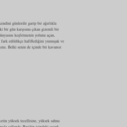
kendini günlerdir garip bir ağırlıkla
 ki bir gün karşısına çıkan gizemli bir
nyasını keşfetmenin yolunu açan,
, fark edildikçe hafiflediğini yumuşak ve
adımı. Belki senin de içinde bir kavanoz
tin yüksek tecellisine, yüksek sahna
rıyla sallandı; Beşiğin içindeki çocuk