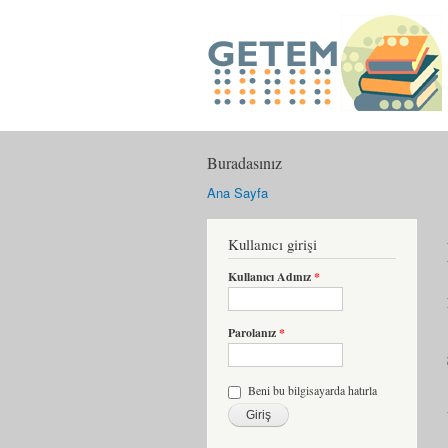
Buradasınız
Ana Sayfa
Kullanıcı girişi
Kullanıcı Adınız
*
Parolanız
*
Beni bu bilgisayarda hatırla