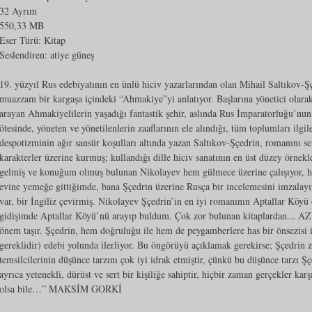
32 Ayrım
550,33 MB
Eser Türü:
Kitap
Seslendiren: atiye güneş
19. yüzyıl Rus edebiyatının en ünlü hiciv yazarlarından olan Mihail Saltıkov-Ş
muazzam bir kargaşa içindeki “Ahmakiye”yi anlatıyor. Başlarına yönetici olarak
arayan Ahmakiyelilerin yaşadığı fantastik şehir, aslında Rus İmparatorluğu’nu
ötesinde, yöneten ve yönetilenlerin zaaflarının ele alındığı, tüm toplumları ilgile
despotizminin ağır sansür koşulları altında yazan Saltıkov-Şçedrin, romanını se
karakterler üzerine kurmuş; kullandığı dille hiciv sanatının en üst düzey örnek
gelmiş ve konuğum olmuş bulunan Nikolayev hem gülmece üzerine çalışıyor,
evine yemeğe gittiğimde, bana Şçedrin üzerine Rusça bir incelemesini imzalayı
var, bir İngiliz çevirmiş. Nikolayev Şçedrin’in en iyi romanının Aptallar Köy
gidişimde Aptallar Köyü’nü arayıp buldum. Çok zor bulunan kitaplardan... 
önem taşır. Şçedrin, hem doğruluğu ile hem de peygamberlere has bir önsezisi 
gereklidir) edebi yolunda ilerliyor. Bu öngörüyü açıklamak gerekirse; Şçedrin
temsilcilerinin düşünce tarzını çok iyi idrak etmiştir, çünkü bu düşünce tarzı 
ayrıca yetenekli, dürüst ve sert bir kişiliğe sahiptir, hiçbir zaman gerçekler ka
olsa bile…” MAKSİM GORKİ