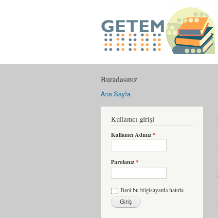
Buradasınız
Ana Sayfa
Kullanıcı girişi
Kullanıcı Adınız
*
Parolanız
*
Beni bu bilgisayarda hatırla