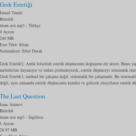
Grek Estetiği
İsmail Tunalı
Bitirildi
insan sesi mp3
- Türkçe
9 Ayrım
240 MB
Eser Türü:
Kitap
Seslendiren: Sibel Durak
Grek Estetik'i, Antik felsefede estetik düşüncenin doğuşunu ele alıyor. Bunu y
metinlerine dayanıyor ve onları çözümleyerek, estetik düşünceyi sistematik ola
Grek Estetik'i, tarihsel bir çalışma değil, sistematik bir çalışmadır. Bu sistemat
değil, aynı zamanda estetik düşüncenin kendisi ve gelecek yüzyılların estetik d
The Last Question
Isaac Asimov
Bitirildi
insan sesi mp3
- İngilizce
1 Ayrım
28,97 MB