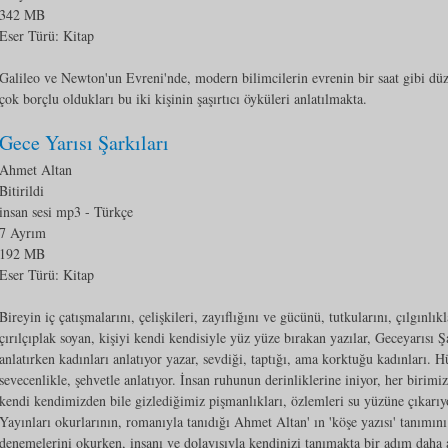
342 MB
Eser Türü:
Kitap
Galileo ve Newton'un Evreni'nde, modern bilimcilerin evrenin bir saat gibi dü
çok borçlu oldukları bu iki kişinin şaşırtıcı öyküleri anlatılmakta.
Gece Yarısı Şarkıları
Ahmet Altan
Bitirildi
insan sesi mp3
- Türkçe
7 Ayrım
192 MB
Eser Türü:
Kitap
Bireyin iç çatışmalarını, çelişkileri, zayıflığını ve gücünü, tutkularını, çılgınlı
çırılçıplak soyan, kişiyi kendi kendisiyle yüz yüze bırakan yazılar, Geceyarısı Şa
anlatırken kadınları anlatıyor yazar, sevdiği, taptığı, ama korktuğu kadınları. H
sevecenlikle, şehvetle anlatıyor. İnsan ruhunun derinliklerine iniyor, her birimiz
kendi kendimizden bile gizlediğimiz pişmanlıkları, özlemleri su yüzüne çıkarı
Yayınları okurlarının, romanıyla tanıdığı Ahmet Altan' ın 'köşe yazısı' tanımını
denemelerini okurken, insanı ve dolayısıyla kendinizi tanımakta bir adım daha 