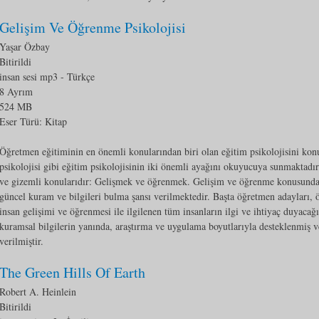
Gelişim Ve Öğrenme Psikolojisi
Yaşar Özbay
Bitirildi
insan sesi mp3
- Türkçe
8 Ayrım
524 MB
Eser Türü:
Kitap
Öğretmen eğitiminin en önemli konularından biri olan eğitim psikolojisini kon
psikolojisi gibi eğitim psikolojisinin iki önemli ayağını okuyucuya sunmaktad
ve gizemli konularıdır: Gelişmek ve öğrenmek. Gelişim ve öğrenme konusunda k
güncel kuram ve bilgileri bulma şansı verilmektedir. Başta öğretmen adayları,
insan gelişimi ve öğrenmesi ile ilgilenen tüm insanların ilgi ve ihtiyaç duyacağ
kuramsal bilgilerin yanında, araştırma ve uygulama boyutlarıyla desteklenmiş ve
verilmiştir.
The Green Hills Of Earth
Robert A. Heinlein
Bitirildi