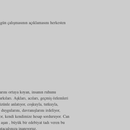
zgün çalışmasının açıklamasını herkesten
klarını ortaya koyan, insanın ruhunu
rkıları. Aşkları, acıları, geçmiş özlemleri
üzünle anlatıyor, coşkuyla, tutkuyla,
 duygularını, davranışlarını irdeliyor,
yor, kendi kendimize hesap sorduruyor. Can
 aşan , büyük bir edebiyat tadı veren bu
atacağınıza inanıyoruz.