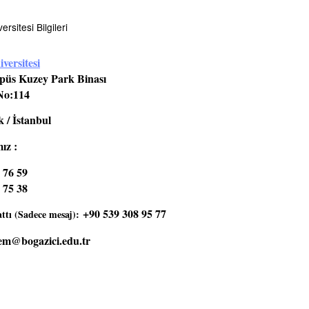
rsitesi Bilgileri
versitesi
üs Kuzey Park Binası
No:114
 / İstanbul
ız :
 76 59
 75 38
+90 539 308 95 77
tı (Sadece mesaj):
em@bogazici.edu.tr