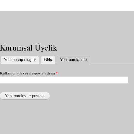
Kurumsal Üyelik
Yeni hesap oluştur
Giriş
Yeni parola iste
(etkin sekme)
Kullanıcı adı veya e-posta adresi
*