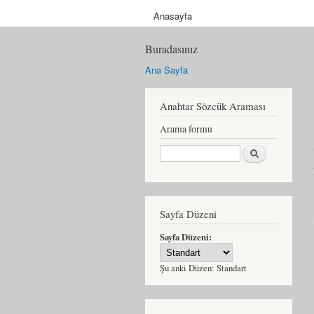
Anasayfa
Buradasınız
Ana Sayfa
Anahtar Sözcük Araması
Arama formu
Ara
Sayfa Düzeni
Sayfa Düzeni:
Şu anki Düzen:
Standart