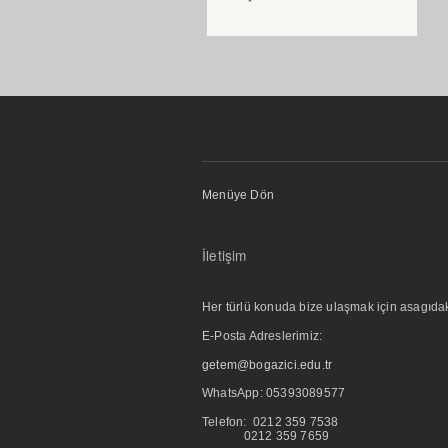
Menüye Dön
İletişim
Her türlü konuda bize ulaşmak için asagıdaki i
E-Posta Adreslerimiz:
getem@bogazici.edu.tr
WhatsApp:
05393089577
Telefon: 0212 359 7538
0212 359 7659