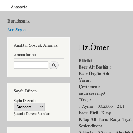
Anasayfa
Buradasınız
Ana Sayfa
Hz.Ömer
Anahtar Sözcük Araması
Arama formu
Bitirildi
Ara
Eser Alt Başlığı :
Eser Özgün Adı:
Yazar:
Çevirmeni:
Sayfa Düzeni
insan sesi mp3
Türkçe
Sayfa Düzeni:
1 Ayrım
00:23:06
21,1
Eser Türü:
Kitap
Şu anki Düzen:
Standart
Kitap Alt Türü:
Radyo Tiyat
Seslendiren:
Alındığ
0. Baskı
0 Sayfa