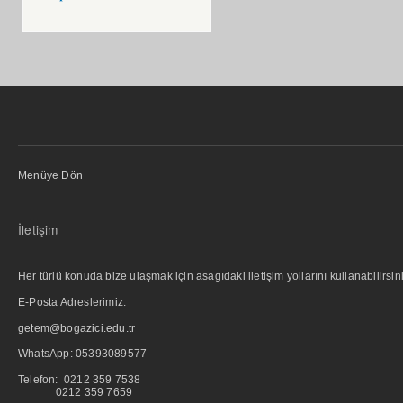
Menüye Dön
İletişim
Her türlü konuda bize ulaşmak için asagıdaki iletişim yollarını kullanabilirsini
E-Posta Adreslerimiz:
getem@bogazici.edu.tr
WhatsApp:
05393089577
Telefon: 0212 359 7538
0212 359 7659