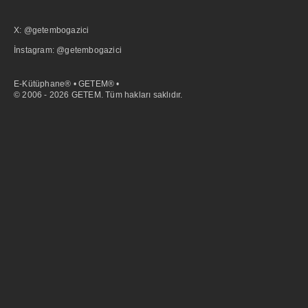
X: @getembogazici
İnstagram: @getembogazici
E-Kütüphane® • GETEM® •
© 2006 - 2026 GETEM. Tüm hakları saklıdır.