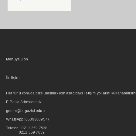
Menüye Dön
İletişim
Her türlü konuda bize ulaşmak için asagıdaki iletişim yollarını kullanabilirsini
E-Posta Adreslerimiz:
getem@bogazici.edu.tr
WhatsApp:
05393089577
Telefon: 0212 359 7538
0212 359 7659