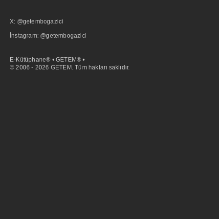
X: @getembogazici
İnstagram: @getembogazici
E-Kütüphane® • GETEM® •
© 2006 - 2026 GETEM. Tüm hakları saklıdır.