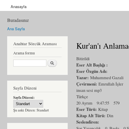
Anasayfa
Buradasınız
Ana Sayfa
Kur'an'ı Anlam
Anahtar Sözcük Araması
Arama formu
Bitirildi
Ara
Eser Alt Başlığı :
Eser Özgün Adı:
Yazar:
Muhammed Gazali
Çevirmeni:
Emrullah İşler
Sayfa Düzeni
insan sesi mp3
Türkçe
Sayfa Düzeni:
20 Ayrım
9:47:55
579
Eser Türü:
Kitap
Şu anki Düzen:
Standart
Kitap Alt Türü:
Din
Seslendiren:
Sor Yayıncılık
0. Baskı
0 