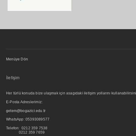
Menüye Dön
İletişim
Her türlü konuda bize ulaşmak için asagıdaki iletişim yollarını kullanabilirsini
E-Posta Adreslerimiz:
getem@bogazici.edu.tr
WhatsApp:
05393089577
Telefon: 0212 359 7538
0212 359 7659