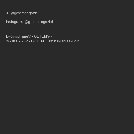
X: @getembogazici
İnstagram: @getembogazici
E-Kütüphane® • GETEM® •
© 2006 - 2026 GETEM. Tüm hakları saklıdır.