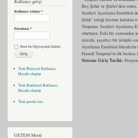
Kullanıcı girişi
Beş Şehir ve Şiirler'den sonra
Kullanıcı Adınız
*
Saatleri Ayarlama Enstitüsü de
ikilik" izleği üzerine kurula
Tanpınar, Saatleri Ayarlama E
Parolanız
*
oturtuyor. Eski bir zamandan y
mizahi, şaşırtıcı bir üslupla s
Ayarlama Enstitüsü bilenlerin 
Beni bu bilgisayarda hatırla
Hamdi Tanpınar'ın ilk baskısı i
Sisteme Giriş Tarihi:
Perşem
Yeni Bireysel Kullanıcı
Hesabı oluştur
Yeni Kurumsal Kullanıcı
Hesabı oluştur
Yeni parola iste
GETEM Menü