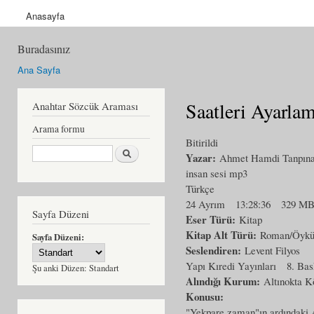
Anasayfa
Buradasınız
Ana Sayfa
Saatleri Ayarla
Anahtar Sözcük Araması
Arama formu
Bitirildi
Ara
Yazar:
Ahmet Hamdi Tanpına
insan sesi mp3
Türkçe
24 Ayrım
13:28:36
329 M
Sayfa Düzeni
Eser Türü:
Kitap
Kitap Alt Türü:
Roman/Öyk
Sayfa Düzeni:
Seslendiren:
Levent Filyos
Yapı Kıredi Yayınları
8. Bas
Şu anki Düzen:
Standart
Alındığı Kurum:
Altınokta K
Konusu:
"Yekpare zaman"ın ardındaki 