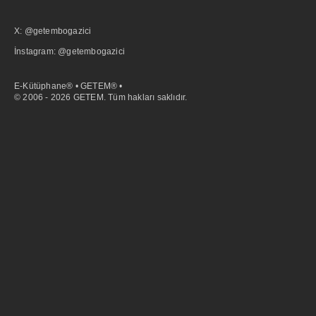
X: @getembogazici
İnstagram: @getembogazici
E-Kütüphane® • GETEM® •
© 2006 - 2026 GETEM. Tüm hakları saklıdır.