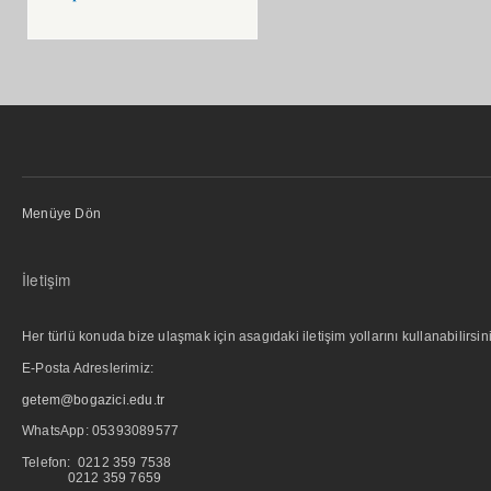
Menüye Dön
İletişim
Her türlü konuda bize ulaşmak için asagıdaki iletişim yollarını kullanabilirsini
E-Posta Adreslerimiz:
getem@bogazici.edu.tr
WhatsApp:
05393089577
Telefon: 0212 359 7538
0212 359 7659