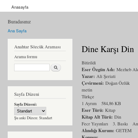
Anasayfa
Buradasınız
Ana Sayfa
Dine Karşı Din
Anahtar Sözcük Araması
Arama formu
Bitirildi
Ara
Eser Özgün Adı:
Mezheb Al
Yazar:
Ali Şeriati
Çevirmeni:
Doğan Özlük
metin
Sayfa Düzeni
Türkçe
1 Ayrım
584,86 KB
Sayfa Düzeni:
Eser Türü:
Kitap
Kitap Alt Türü:
Din
Şu anki Düzen:
Standart
Fecr Yayınları
3. Baskı
An
Alındığı Kurum:
GETEM
Konusu: