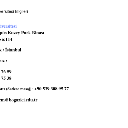
rsitesi Bilgileri
versitesi
üs Kuzey Park Binası
No:114
 / İstanbul
ız :
 76 59
 75 38
+90 539 308 95 77
tı (Sadece mesaj):
em@bogazici.edu.tr