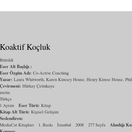
Koaktif Koçluk
Bitirildi
Eser Alt Başlığı :
Eser Özgün Adı:
Co-Active Coaching
Yazar:
Laura Whitworth, Karen Kimsey House, Henry Kimse House, Phil
Çevirmeni:
Hürkay Çetinkaya
metin
Türkçe
Eser Türü:
1 Ayrım
Kitap
Kitap Alt Türü:
Kişisel Gelişim
Seslendiren:
Alındığı K
MediaCat Kitapları
1. Baskı
İstanbul
2008
277 Sayfa
Konusu: