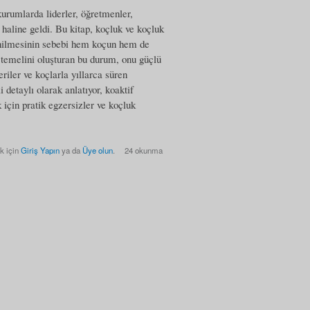
rumlarda liderler, öğretmenler,
 haline geldi. Bu kitap, koçluk ve koçluk
 denilmesinin sebebi hem koçun hem de
n temelini oluşturan bu durum, onu güçlü
riler ve koçlarla yıllarca süren
detaylı olarak anlatıyor, koaktif
için pratik egzersizler ve koçluk
k için
Giriş Yapın
ya da
Üye olun
.
24 okunma