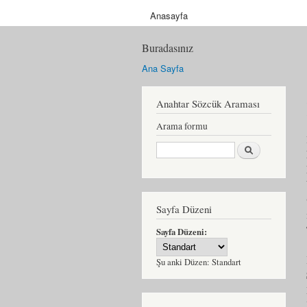
Anasayfa
Buradasınız
Ana Sayfa
Anahtar Sözcük Araması
Arama formu
Ara
Sayfa Düzeni
Sayfa Düzeni:
Şu anki Düzen:
Standart