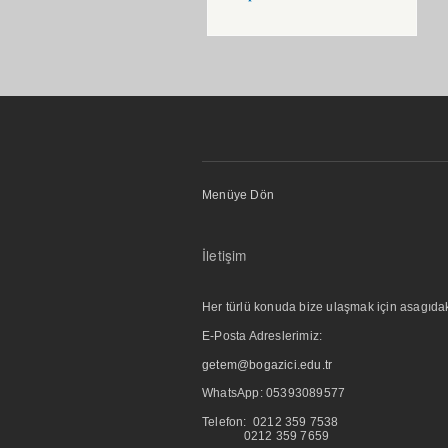
Menüye Dön
İletişim
Her türlü konuda bize ulaşmak için asagıdaki i
E-Posta Adreslerimiz:
getem@bogazici.edu.tr
WhatsApp:
05393089577
Telefon: 0212 359 7538
0212 359 7659