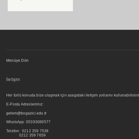
Menüye Dön
İletişim
Her türlü konuda bize ulaşmak için asagıdaki iletişim yollarını kullanabilirsini
E-Posta Adreslerimiz:
getem@bogazici.edu.tr
WhatsApp:
05393089577
Telefon: 0212 359 7538
0212 359 7659