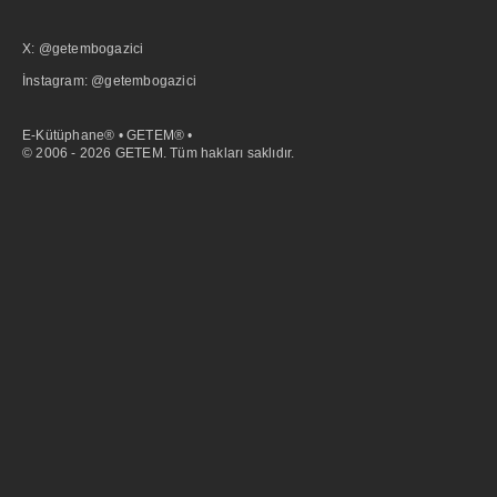
X: @getembogazici
İnstagram: @getembogazici
E-Kütüphane® • GETEM® •
© 2006 - 2026 GETEM. Tüm hakları saklıdır.