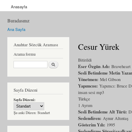
Anasayfa
Buradasınız
Ana Sayfa
Cesur Yürek
Anahtar Sözcük Araması
Arama formu
Bitirildi
Ara
Eser Özgün Adı:
Braveheart
Sesli Betimleme Metin Yaza
Yönetmen:
Mel Gibson
Yapımcısı:
Yapımcı: Bruce D
Sayfa Düzeni
insan sesi mp3
Türkçe
Sayfa Düzeni:
1 Ayrım
Sesli Betimleme Alt Türü:
D
Şu anki Düzen:
Standart
Seslendiren:
Aynur Altıntaş
Gösterim Yılı:
1995
Seslendirme Süresi(sa:dk:sn